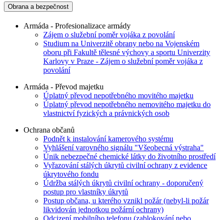
Obrana a bezpečnost
Armáda - Profesionalizace armády
Zájem o služební poměr vojáka z povolání
Studium na Univerzitě obrany nebo na Vojenském
oboru při Fakultě tělesné výchovy a sportu Univerzity
Karlovy v Praze - Zájem o služební poměr vojáka z
povolání
Armáda - Převod majetku
Úplatný převod nepotřebného movitého majetku
Úplatný převod nepotřebného nemovitého majetku do
vlastnictví fyzických a právnických osob
Ochrana občanů
Podnět k instalování kamerového systému
Vyhlášení varovného signálu "Všeobecná výstraha"
Únik nebezpečné chemické látky do životního prostředí
Vyřazování stálých úkrytů civilní ochrany z evidence
úkrytového fondu
Údržba stálých úkrytů civilní ochrany - doporučený
postup pro vlastníky úkrytů
Postup občana, u kterého vznikl požár (nebyl-li požár
likvidován jednotkou požární ochrany)
Odcizení mobilního telefonu (zablokování nebo