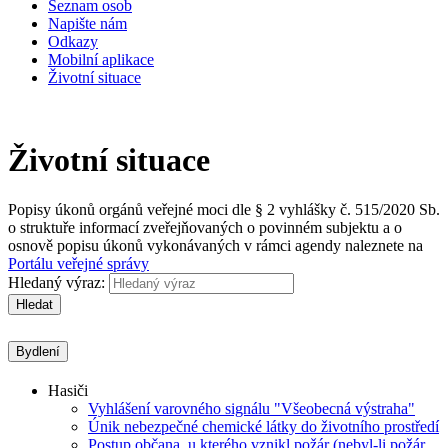
Seznam osob
Napište nám
Odkazy
Mobilní aplikace
Životní situace
Životní situace
Popisy úkonů orgánů veřejné moci dle § 2 vyhlášky č. 515/2020 Sb.
o struktuře informací zveřejňovaných o povinném subjektu a o
osnově popisu úkonů vykonávaných v rámci agendy naleznete na
Portálu veřejné správy
Hledaný výraz:
Hledat
Bydlení
Hasiči
Vyhlášení varovného signálu "Všeobecná výstraha"
Únik nebezpečné chemické látky do životního prostředí
Postup občana, u kterého vznikl požár (nebyl-li požár