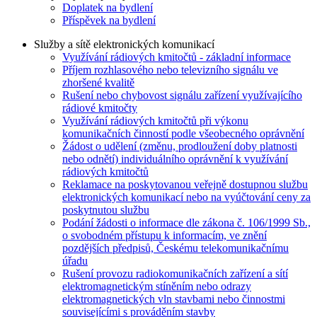
Doplatek na bydlení
Příspěvek na bydlení
Služby a sítě elektronických komunikací
Využívání rádiových kmitočtů - základní informace
Příjem rozhlasového nebo televizního signálu ve
zhoršené kvalitě
Rušení nebo chybovost signálu zařízení využívajícího
rádiové kmitočty
Využívání rádiových kmitočtů při výkonu
komunikačních činností podle všeobecného oprávnění
Žádost o udělení (změnu, prodloužení doby platnosti
nebo odnětí) individuálního oprávnění k využívání
rádiových kmitočtů
Reklamace na poskytovanou veřejně dostupnou službu
elektronických komunikací nebo na vyúčtování ceny za
poskytnutou službu
Podání žádosti o informace dle zákona č. 106/1999 Sb.,
o svobodném přístupu k informacím, ve znění
pozdějších předpisů, Českému telekomunikačnímu
úřadu
Rušení provozu radiokomunikačních zařízení a sítí
elektromagnetickým stíněním nebo odrazy
elektromagnetických vln stavbami nebo činnostmi
souvisejícími s prováděním stavby