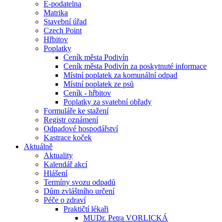
E-podatelna
Matrika
Stavební úřad
Czech Point
Hřbitov
Poplatky
Ceník města Podivín
Ceník města Podivín za poskytnuté informace
Místní poplatek za komunální odpad
Místní poplatek ze psů
Ceník - hřbitov
Poplatky za svatební obřady
Formuláře ke stažení
Registr oznámení
Odpadové hospodářství
Kastrace koček
Aktuálně
Aktuality
Kalendář akcí
Hlášení
Termíny svozu odpadů
Dům zvláštního určení
Péče o zdraví
Praktičtí lékaři
MUDr. Petra VORLICKÁ