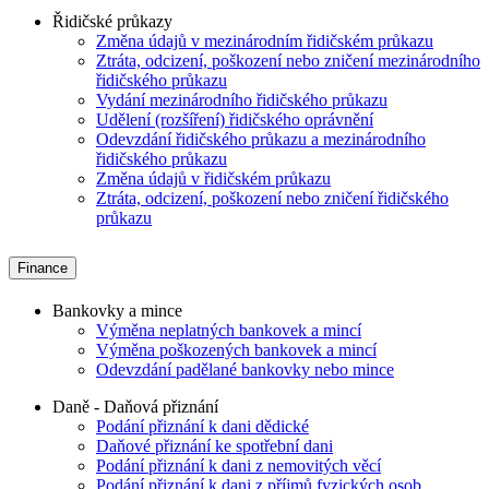
Řidičské průkazy
Změna údajů v mezinárodním řidičském průkazu
Ztráta, odcizení, poškození nebo zničení mezinárodního
řidičského průkazu
Vydání mezinárodního řidičského průkazu
Udělení (rozšíření) řidičského oprávnění
Odevzdání řidičského průkazu a mezinárodního
řidičského průkazu
Změna údajů v řidičském průkazu
Ztráta, odcizení, poškození nebo zničení řidičského
průkazu
Finance
Bankovky a mince
Výměna neplatných bankovek a mincí
Výměna poškozených bankovek a mincí
Odevzdání padělané bankovky nebo mince
Daně - Daňová přiznání
Podání přiznání k dani dědické
Daňové přiznání ke spotřební dani
Podání přiznání k dani z nemovitých věcí
Podání přiznání k dani z příjmů fyzických osob