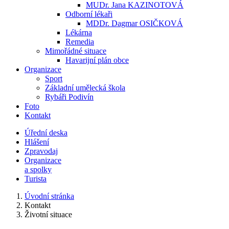
MUDr. Jana KAZINOTOVÁ
Odborní lékaři
MDDr. Dagmar OSIČKOVÁ
Lékárna
Remedia
Mimořádné situace
Havarijní plán obce
Organizace
Sport
Základní umělecká škola
Rybáři Podivín
Foto
Kontakt
Úřední deska
Hlášení
Zpravodaj
Organizace
a spolky
Turista
Úvodní stránka
Kontakt
Životní situace