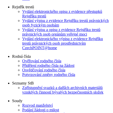
Rejstřík trestů
Vydání elektronického opisu z evidence přestupků
Rejstříku trestů
Vydání výpisu z evidence Rejstříku trestů právnických
osob fyzickým osobám
Vydání výpisu a opisu z evidence Rejstříku trestů
právnických osob orgánům veřejné moci
Vydání elektronického výpisu z evidence Rejstříku
trestů právnických osob prostřednictvím
CzechPOINT@home
Rodná čísla
Ověřování rodného čísla
Přidělení rodného čísla na žádost
Osvědčování rodného čísla
Potvrzování změny rodného čísla
Seznamy StB
Zpřístupnění svazků a dalších archivních materiálů
vzniklých činností bývalých bezpečnostních složek
Soudy
Rozvod manželství
Podání žádosti o milost