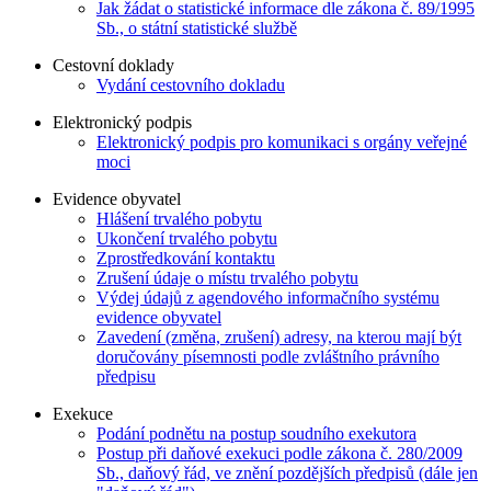
Jak žádat o statistické informace dle zákona č. 89/1995
Sb., o státní statistické službě
Cestovní doklady
Vydání cestovního dokladu
Elektronický podpis
Elektronický podpis pro komunikaci s orgány veřejné
moci
Evidence obyvatel
Hlášení trvalého pobytu
Ukončení trvalého pobytu
Zprostředkování kontaktu
Zrušení údaje o místu trvalého pobytu
Výdej údajů z agendového informačního systému
evidence obyvatel
Zavedení (změna, zrušení) adresy, na kterou mají být
doručovány písemnosti podle zvláštního právního
předpisu
Exekuce
Podání podnětu na postup soudního exekutora
Postup při daňové exekuci podle zákona č. 280/2009
Sb., daňový řád, ve znění pozdějších předpisů (dále jen