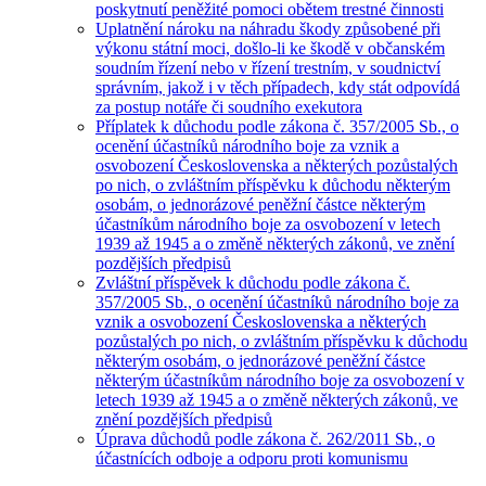
poskytnutí peněžité pomoci obětem trestné činnosti
Uplatnění nároku na náhradu škody způsobené při
výkonu státní moci, došlo-li ke škodě v občanském
soudním řízení nebo v řízení trestním, v soudnictví
správním, jakož i v těch případech, kdy stát odpovídá
za postup notáře či soudního exekutora
Příplatek k důchodu podle zákona č. 357/2005 Sb., o
ocenění účastníků národního boje za vznik a
osvobození Československa a některých pozůstalých
po nich, o zvláštním příspěvku k důchodu některým
osobám, o jednorázové peněžní částce některým
účastníkům národního boje za osvobození v letech
1939 až 1945 a o změně některých zákonů, ve znění
pozdějších předpisů
Zvláštní příspěvek k důchodu podle zákona č.
357/2005 Sb., o ocenění účastníků národního boje za
vznik a osvobození Československa a některých
pozůstalých po nich, o zvláštním příspěvku k důchodu
některým osobám, o jednorázové peněžní částce
některým účastníkům národního boje za osvobození v
letech 1939 až 1945 a o změně některých zákonů, ve
znění pozdějších předpisů
Úprava důchodů podle zákona č. 262/2011 Sb., o
účastnících odboje a odporu proti komunismu