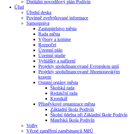
Digitální povodňový plán Podivín
Úřad
Úřední deska
Povinně zveřejňované informace
Samospráva
Zastupitelstvo města
Rada města
Výbory a komise
Rozpočet
Územní plán
Územní studie
Vyhlášky a nařízení
Projekty spolufinancované Evropskou unií
Projekty spolufinancované Jihomoravským
krajem
Ostatní orgány města
Školská rada
Redakční rada
Kronikář
Příspěvkové organizace města
Základní škola Podivín
Školní jídelna při Základní škole Podivín
Mateřská škola Podivín
Volby
Věcné zaměření zaměstnanců MěÚ