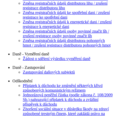
Změna registračních údajů distributora lihu / zrušení
registrace distributora lihu
Změna registračních údajů ke spotřební dani / zrušení
registrace ke spotřební dani
Změna registračních údajů k energetické dani / zrušení
registrace k energetické dani
Změna registračních údajů osoby povinné značit líh /
zrušení registrace osoby povinné značit líh
Změna registračních údajů distributora pohonných
hmot / zrušení registrace distributora pohonných hmot
Daně - Vyměření daně
Žádost o sdělení výsledku vyměření daně
Daně - Zastupování
Zastupování daňových subjektů
Odškodnění
Příplatek k důchodu ke zmírnění některých křivd
způsobených komunistickým režimem
Jednorázová peněžní částka (podle zákona č. 108/2009
Sb.) nahrazující příplatek k důchodu a zvláštní
příspěvek k důchodu
Zhoršení sociální situace v důsledku škody na zdraví
způsobené trestným činem, které zakládá právo na