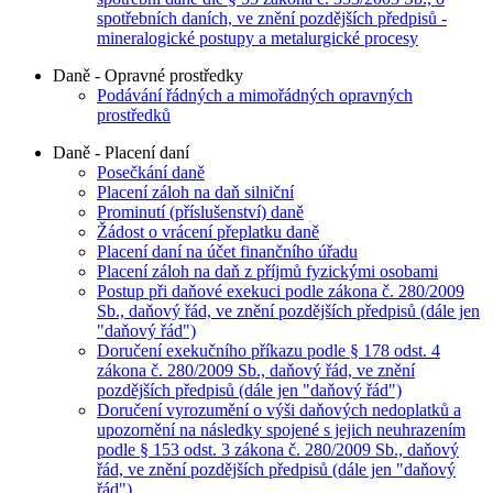
spotřebních daních, ve znění pozdějších předpisů -
mineralogické postupy a metalurgické procesy
Daně - Opravné prostředky
Podávání řádných a mimořádných opravných
prostředků
Daně - Placení daní
Posečkání daně
Placení záloh na daň silniční
Prominutí (příslušenství) daně
Žádost o vrácení přeplatku daně
Placení daní na účet finančního úřadu
Placení záloh na daň z příjmů fyzickými osobami
Postup při daňové exekuci podle zákona č. 280/2009
Sb., daňový řád, ve znění pozdějších předpisů (dále jen
"daňový řád")
Doručení exekučního příkazu podle § 178 odst. 4
zákona č. 280/2009 Sb., daňový řád, ve znění
pozdějších předpisů (dále jen "daňový řád")
Doručení vyrozumění o výši daňových nedoplatků a
upozornění na následky spojené s jejich neuhrazením
podle § 153 odst. 3 zákona č. 280/2009 Sb., daňový
řád, ve znění pozdějších předpisů (dále jen "daňový
řád")