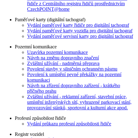
řidiče z Centrálního registru řidičů prostřednictvím
CzechPOINT@home
Paměťové karty (digitální tachograf)
Vydání paměťové karty řidiče pro digitální tachograf
Vydání paměťové karty vozidla pro digitální tachograf
Vydání paměťové servisní karty pro digitální tachograf
Pozemní komunikace
Uzavírka pozemní komunikace
Návrh na změnu dopravního značení
Zvláštní užívání - nadměrná přeprava
Povolení stavby v silničním ochranném pásmu
Povolení k umístění pevné překážky na pozemní
komunikaci
Návrh na zřízení dopravního zařízení - krátkého
příčného prahu
Zvláštní užívání - reklamní zařízení, stavební práce,
umístění inženýrských sítí, vyhrazené parkovací stání,
provozování stánků, sportovní a kulturní akce apod.
Profesní způsobilost řidiče
Vydání průkazu profesní způsobilosti řidiče
Registr vozidel