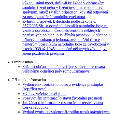
výkonu státní moci, došlo-li ke škodě v občanském
soudním řízení nebo v řízení trestním, v soudnictví
správním, jakož i v těch případech, kdy stát odpovídá
za postup notáře či soudního exekutora
Zvláštní příspěvek k důchodu podle zákona č.
357/2005 Sb., o ocenění účastníků národního boje za
vznik a osvobození Československa a některých
pozůstalých po nich, o zvláštním příspěvku k důchodu
některým osobám, o jednorázové peněžní částce
některým účastníkům národního boje za osvobození v
letech 1939 až 1945 a o změně některých zákonů, ve
znění pozdějších předpisů
Ombudsman
Stížnost občana na práci veřejné správy adresovaná
veřejnému ochránci práv (ombudsmanovi)
Přístup k informacím
Vydání elektronického opisu z evidence přestupků
Rejstříku trestů
Výpis z veřejného rejstříku
Poskytování informací o stavu životního prostředí
Jak žádat o informace z resortu Ministerstva vnitra
České republiky
Vydání výpisu z evidence Rejstříku trestů právnických