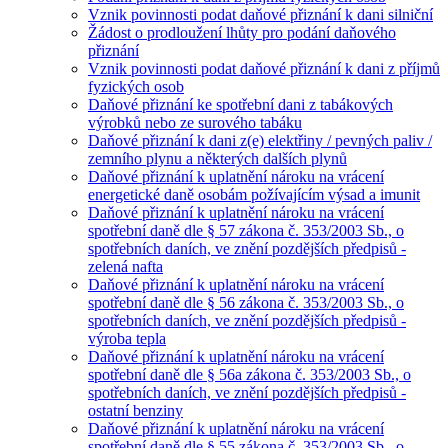
Vznik povinnosti podat daňové přiznání k dani silniční
Žádost o prodloužení lhůty pro podání daňového
přiznání
Vznik povinnosti podat daňové přiznání k dani z příjmů
fyzických osob
Daňové přiznání ke spotřební dani z tabákových
výrobků nebo ze surového tabáku
Daňové přiznání k dani z(e) elektřiny / pevných paliv /
zemního plynu a některých dalších plynů
Daňové přiznání k uplatnění nároku na vrácení
energetické daně osobám požívajícím výsad a imunit
Daňové přiznání k uplatnění nároku na vrácení
spotřební daně dle § 57 zákona č. 353/2003 Sb., o
spotřebních daních, ve znění pozdějších předpisů -
zelená nafta
Daňové přiznání k uplatnění nároku na vrácení
spotřební daně dle § 56 zákona č. 353/2003 Sb., o
spotřebních daních, ve znění pozdějších předpisů -
výroba tepla
Daňové přiznání k uplatnění nároku na vrácení
spotřební daně dle § 56a zákona č. 353/2003 Sb., o
spotřebních daních, ve znění pozdějších předpisů -
ostatní benziny
Daňové přiznání k uplatnění nároku na vrácení
spotřební daně dle § 55 zákona č. 353/2003 Sb., o