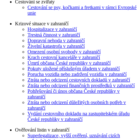
Cestování se zvířaty
Cestování se psy, kočkami a fretkami v rámci Evropské
unie
Krizové situace v zahraničí
Hospitalizace v zahraničí
Trestná činnost v zahraničí
Dopravní nehoda v zahraničí
Živelní katastrofa v zahraničí
Omezení osobní svobody v zahraničí
Krach cestovní kanceláře v zahraničí
Úmrtí občana České republiky v zahraničí
Pokuty uložené příslušným úřadem v zahraničí
Porucha vozidla nebo zadržení vozidla v zahraničí
Ztráta nebo odcizení cestovních dokladů v zahraničí
Ztráta nebo odcizení finančních prostředků v zahraničí
Pohřešování či únos občana České republiky v
zahraničí
Ztráta nebo odcizení důležitých osobních potřeb v
zahraničí
Vydání cestovního dokladu na zastupitelském úřadu
České republiky v zahraničí
Ověřování listin v zahraničí
Superlegalizace, vyšší ověření, uznávání cizích