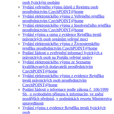
osob fyzickým osobám
Vydání veřejného výpisu údajů z Registru osob
prostřednictvím CzechPOINT@home
Vydání elektronického výpisu z Veřejného rejstříku
prostřednictvím CzechPOINT@home
Vydání elektronického výpisu z Insolvenčního rejstříku
prostřednictvím CzechPOINT@home
Vydání výpisu a opisu z evidence Rejstříku trestů
právnických osob orgánům veřejné moci
Vydání elektronického výpisu z Živnostenského
rejstříku prostřednictvím CzechPOINT@home
Podání žádosti o zveřejnění informací fyzických a
právnických osob na Portálu veřejné správy
Vydání elektronického výpisu ze Seznamu
kvalifikovaných dodavatelů prostřednictvím
CzechPOINT@home
Vydání elektronického výpisu z evidence Rejstříku
trestů právnických osob prostřednictvím
CzechPOINT@home
Podání žádosti o informace podle zákona č. 106/1999
Sb., o svobodném přístupu k informacím, ve znění
pozdějších předpisů, v podmínkách resortu Ministerstva
spravedlnosti
Vydání výpisu z evidence Rejstříku trestů fyzických
osob