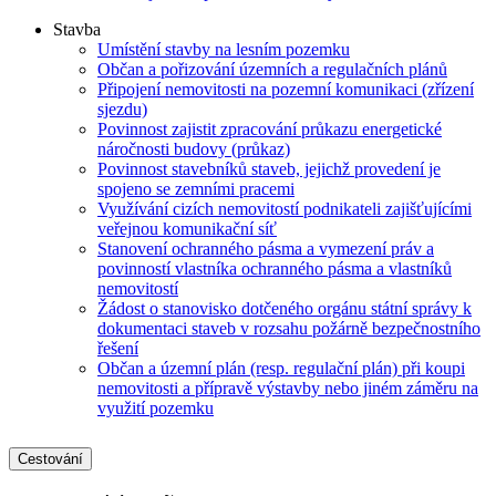
Stavba
Umístění stavby na lesním pozemku
Občan a pořizování územních a regulačních plánů
Připojení nemovitosti na pozemní komunikaci (zřízení
sjezdu)
Povinnost zajistit zpracování průkazu energetické
náročnosti budovy (průkaz)
Povinnost stavebníků staveb, jejichž provedení je
spojeno se zemními pracemi
Využívání cizích nemovitostí podnikateli zajišťujícími
veřejnou komunikační síť
Stanovení ochranného pásma a vymezení práv a
povinností vlastníka ochranného pásma a vlastníků
nemovitostí
Žádost o stanovisko dotčeného orgánu státní správy k
dokumentaci staveb v rozsahu požárně bezpečnostního
řešení
Občan a územní plán (resp. regulační plán) při koupi
nemovitosti a přípravě výstavby nebo jiném záměru na
využití pozemku
Cestování