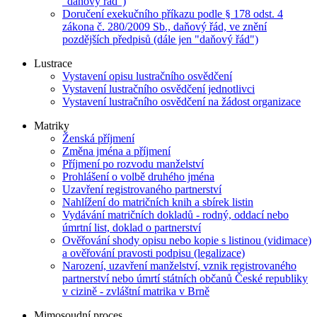
"daňový řád")
Doručení exekučního příkazu podle § 178 odst. 4
zákona č. 280/2009 Sb., daňový řád, ve znění
pozdějších předpisů (dále jen "daňový řád")
Lustrace
Vystavení opisu lustračního osvědčení
Vystavení lustračního osvědčení jednotlivci
Vystavení lustračního osvědčení na žádost organizace
Matriky
Ženská příjmení
Změna jména a příjmení
Příjmení po rozvodu manželství
Prohlášení o volbě druhého jména
Uzavření registrovaného partnerství
Nahlížení do matričních knih a sbírek listin
Vydávání matričních dokladů - rodný, oddací nebo
úmrtní list, doklad o partnerství
Ověřování shody opisu nebo kopie s listinou (vidimace)
a ověřování pravosti podpisu (legalizace)
Narození, uzavření manželství, vznik registrovaného
partnerství nebo úmrtí státních občanů České republiky
v cizině - zvláštní matrika v Brně
Mimosoudní proces