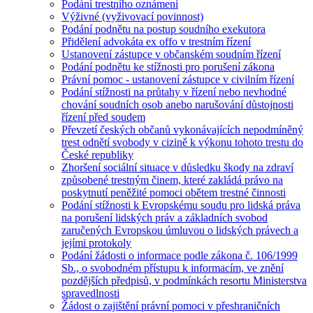
Podání trestního oznámení
Výživné (vyživovací povinnost)
Podání podnětu na postup soudního exekutora
Přidělení advokáta ex offo v trestním řízení
Ustanovení zástupce v občanském soudním řízení
Podání podnětu ke stížnosti pro porušení zákona
Právní pomoc - ustanovení zástupce v civilním řízení
Podání stížnosti na průtahy v řízení nebo nevhodné
chování soudních osob anebo narušování důstojnosti
řízení před soudem
Převzetí českých občanů vykonávajících nepodmíněný
trest odnětí svobody v cizině k výkonu tohoto trestu do
České republiky
Zhoršení sociální situace v důsledku škody na zdraví
způsobené trestným činem, které zakládá právo na
poskytnutí peněžité pomoci obětem trestné činnosti
Podání stížnosti k Evropskému soudu pro lidská práva
na porušení lidských práv a základních svobod
zaručených Evropskou úmluvou o lidských právech a
jejími protokoly
Podání žádosti o informace podle zákona č. 106/1999
Sb., o svobodném přístupu k informacím, ve znění
pozdějších předpisů, v podmínkách resortu Ministerstva
spravedlnosti
Žádost o zajištění právní pomoci v přeshraničních