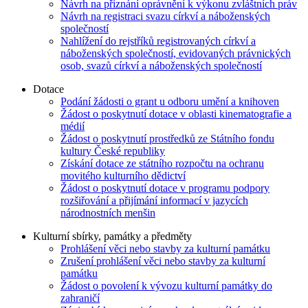
Návrh na přiznání oprávnění k výkonu zvláštních práv
Návrh na registraci svazu církví a náboženských
společností
Nahlížení do rejstříků registrovaných církví a
náboženských společností, evidovaných právnických
osob, svazů církví a náboženských společností
Dotace
Podání žádosti o grant u odboru umění a knihoven
Žádost o poskytnutí dotace v oblasti kinematografie a
médií
Žádost o poskytnutí prostředků ze Státního fondu
kultury České republiky
Získání dotace ze státního rozpočtu na ochranu
movitého kulturního dědictví
Žádost o poskytnutí dotace v programu podpory
rozšiřování a přijímání informací v jazycích
národnostních menšin
Kulturní sbírky, památky a předměty
Prohlášení věci nebo stavby za kulturní památku
Zrušení prohlášení věci nebo stavby za kulturní
památku
Žádost o povolení k vývozu kulturní památky do
zahraničí