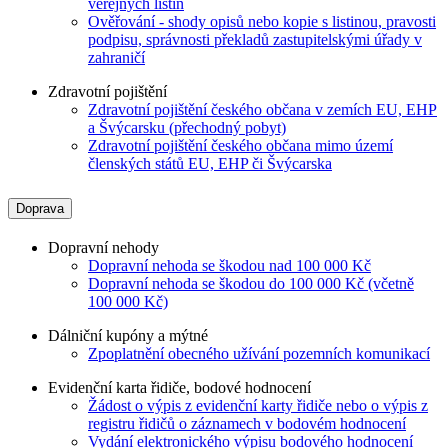
veřejných listin
Ověřování - shody opisů nebo kopie s listinou, pravosti
podpisu, správnosti překladů zastupitelskými úřady v
zahraničí
Zdravotní pojištění
Zdravotní pojištění českého občana v zemích EU, EHP
a Švýcarsku (přechodný pobyt)
Zdravotní pojištění českého občana mimo území
členských států EU, EHP či Švýcarska
Doprava
Dopravní nehody
Dopravní nehoda se škodou nad 100 000 Kč
Dopravní nehoda se škodou do 100 000 Kč (včetně
100 000 Kč)
Dálniční kupóny a mýtné
Zpoplatnění obecného užívání pozemních komunikací
Evidenční karta řidiče, bodové hodnocení
Žádost o výpis z evidenční karty řidiče nebo o výpis z
registru řidičů o záznamech v bodovém hodnocení
Vydání elektronického výpisu bodového hodnocení