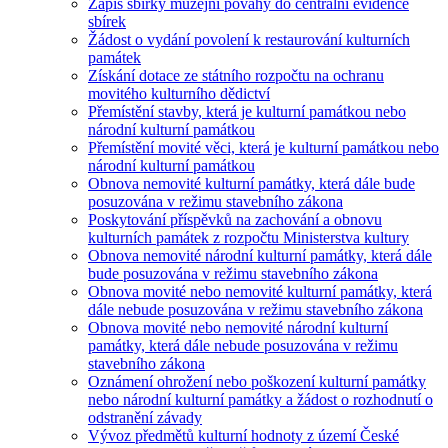
Zápis sbírky muzejní povahy do centrální evidence
sbírek
Žádost o vydání povolení k restaurování kulturních
památek
Získání dotace ze státního rozpočtu na ochranu
movitého kulturního dědictví
Přemístění stavby, která je kulturní památkou nebo
národní kulturní památkou
Přemístění movité věci, která je kulturní památkou nebo
národní kulturní památkou
Obnova nemovité kulturní památky, která dále bude
posuzována v režimu stavebního zákona
Poskytování příspěvků na zachování a obnovu
kulturních památek z rozpočtu Ministerstva kultury
Obnova nemovité národní kulturní památky, která dále
bude posuzována v režimu stavebního zákona
Obnova movité nebo nemovité kulturní památky, která
dále nebude posuzována v režimu stavebního zákona
Obnova movité nebo nemovité národní kulturní
památky, která dále nebude posuzována v režimu
stavebního zákona
Oznámení ohrožení nebo poškození kulturní památky
nebo národní kulturní památky a žádost o rozhodnutí o
odstranění závady
Vývoz předmětů kulturní hodnoty z území České