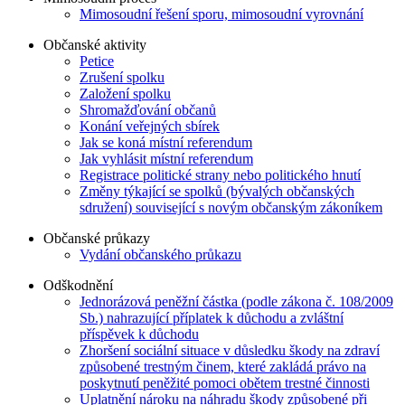
Mimosoudní řešení sporu, mimosoudní vyrovnání
Občanské aktivity
Petice
Zrušení spolku
Založení spolku
Shromažďování občanů
Konání veřejných sbírek
Jak se koná místní referendum
Jak vyhlásit místní referendum
Registrace politické strany nebo politického hnutí
Změny týkající se spolků (bývalých občanských
sdružení) související s novým občanským zákoníkem
Občanské průkazy
Vydání občanského průkazu
Odškodnění
Jednorázová peněžní částka (podle zákona č. 108/2009
Sb.) nahrazující příplatek k důchodu a zvláštní
příspěvek k důchodu
Zhoršení sociální situace v důsledku škody na zdraví
způsobené trestným činem, které zakládá právo na
poskytnutí peněžité pomoci obětem trestné činnosti
Uplatnění nároku na náhradu škody způsobené při