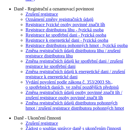
Daně - Registrační a oznamovací povinnost
Zrušení registrace
Oznámení změny registračních údajů
Registrace fyzické osoby povinné značit líh
Registrace distributora lihu - fyzická osoba
Registrace ke spotřební dani - fyzická osoba
Registrace k energetické dani - fyzická osoba
Registrace distributora pohonných hmot - fyzická osoba
Změna registračních údajů distributora lihu / zrušení
registrace distributora lihu
Změna registračních údajů ke spotřební dani / zrušení
registrace ke spotřební dani
Změna registračních údajů k energetické dani / zrušení
registrace k energetické dani
Vydání povolení podle zákona č. 353/2003 Sb.,
o spotřebních daních, ve znění pozdějších předpisů
Změna registračních údajů osoby povinné značit líh /
zrušení registrace osoby povinné značit líh
Změna registračních údajů distributora pohonných
hmot / zrušení registrace distributora pohonných hmot
Daně - Ukončení činnosti
Zrušení registrace
Žádost o souhlas správce daně s ukončením činnosti