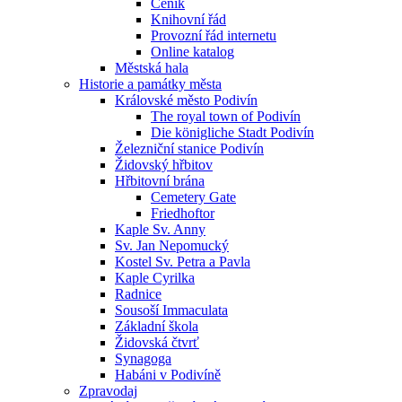
Ceník
Knihovní řád
Provozní řád internetu
Online katalog
Městská hala
Historie a památky města
Královské město Podivín
The royal town of Podivín
Die königliche Stadt Podivín
Železniční stanice Podivín
Židovský hřbitov
Hřbitovní brána
Cemetery Gate
Friedhoftor
Kaple Sv. Anny
Sv. Jan Nepomucký
Kostel Sv. Petra a Pavla
Kaple Cyrilka
Radnice
Sousoší Immaculata
Základní škola
Židovská čtvrť
Synagoga
Habáni v Podivíně
Zpravodaj