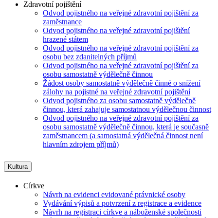
Zdravotní pojištění
Odvod pojistného na veřejné zdravotní pojištění za
zaměstnance
Odvod pojistného na veřejné zdravotní pojištění
hrazené státem
Odvod pojistného na veřejné zdravotní pojištění za
osobu bez zdanitelných příjmů
Odvod pojistného na veřejné zdravotní pojištění za
osobu samostatně výdělečně činnou
Žádost osoby samostatně výdělečně činné o snížení
zálohy na pojistné na veřejné zdravotní pojištění
Odvod pojistného za osobu samostatně výdělečně
činnou, která zahajuje samostatnou výdělečnou činnost
Odvod pojistného na veřejné zdravotní pojištění za
osobu samostatně výdělečně činnou, která je současně
zaměstnancem (a samostatná výdělečná činnost není
hlavním zdrojem příjmů)
Kultura
Církve
Návrh na evidenci evidované právnické osoby
Vydávání výpisů a potvrzení z registrace a evidence
Návrh na registraci církve a náboženské společnosti