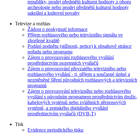
republiky, prodej předmětů kulturní hodnoty z oboru
archeologie nebo prodej předmětů kulturní hodnoty
sakrální a kultovní povahy
Televize a rozhlas
Žádost o poskytnutí informace
Příjem rozhlasového nebo televizního signálu ve
zhoršené kvalitě
Podání podnětu (stížnosti, petice) k obsahové stránce
pořadu nebo programu
Zájem o provozování rozhlasového vysílání
prostřednictvím pozemních vysílačů
Zájem o provozování převzatého televizního nebo
rozhlasového vysílání - tj. příjem a současné úplné a
nezměněné šíření původních rozhlasových a televizních
programů
Zájem o provozování televizního nebo rozhlasového
vysílání s původním programem prostřednictvím družic,
kabelových systémů nebo zvláštních přenosových
systémů, a zemského digitálního vysílání
prostřednictvím vysílačů (DVB-T)
Tisk
Evidence periodického tisku