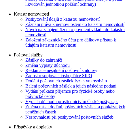
likvidován jednotkou požární ochrany)
Katastr nemovitostí
Poskytování údajů z katastru nemovitostí
Záznam práva k nemovitostem do katastru nemovitostí
Návrh na zahájení řízení o povolení vkladu do katastru
nemovitostí
Založení zákaznického účtu pro dálkový přístup k
údajům katastru nemovitostí
Poštovní služby
Zásilky do zahraničí
Změna výplaty důchodu
Reklamace nesplnění poštovní smlouvy
Žádost o spojovací číslo plátce SIPO
Dodání poštovních zásilek fyzickým osobám
Balení poštovních zásilek a jejich následné podání
Vydání průkazu příjemce pro fyzické osoby nebo
právnické osoby
Výplata důchodu prostřednictvím České pošty, s.p.
Změna místa dodání poštovních zásilek a poukázaných
peněžních částek
Nesrovnalosti při poskytování poštovních služeb
Příspěvky a doplatky