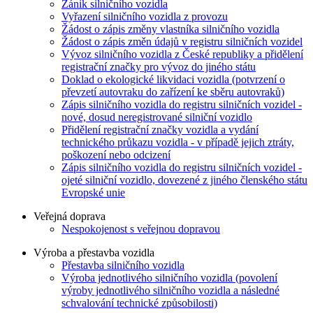
Zánik silničního vozidla
Vyřazení silničního vozidla z provozu
Žádost o zápis změny vlastníka silničního vozidla
Žádost o zápis změn údajů v registru silničních vozidel
Vývoz silničního vozidla z České republiky a přidělení
registrační značky pro vývoz do jiného státu
Doklad o ekologické likvidaci vozidla (potvrzení o
převzetí autovraku do zařízení ke sběru autovraků)
Zápis silničního vozidla do registru silničních vozidel -
nové, dosud neregistrované silniční vozidlo
Přidělení registrační značky vozidla a vydání
technického průkazu vozidla - v případě jejich ztráty,
poškození nebo odcizení
Zápis silničního vozidla do registru silničních vozidel -
ojeté silniční vozidlo, dovezené z jiného členského státu
Evropské unie
Veřejná doprava
Nespokojenost s veřejnou dopravou
Výroba a přestavba vozidla
Přestavba silničního vozidla
Výroba jednotlivého silničního vozidla (povolení
výroby jednotlivého silničního vozidla a následné
schvalování technické způsobilosti)