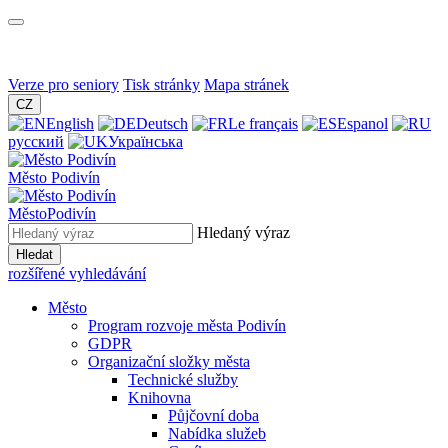
Verze pro seniory
Tisk stránky
Mapa stránek
CZ
English
Deutsch
Le français
Espanol
русский
Українська
Město
Podivín
Město
Podivín
Hledaný výraz
Hledat
rozšířené vyhledávání
Město
Program rozvoje města Podivín
GDPR
Organizační složky města
Technické služby
Knihovna
Půjčovní doba
Nabídka služeb