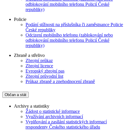
odblokování mobilního telefonu Policií České
republiky)
Policie
Podání stížnosti na příslušníka či zaměstnance Policie
České republiky
Odcizení mobilního telefonu (zablokování nebo
odblokování mobilního telefonu Policií České
republiky)
Zbraně a střelivo
Zbrojní průkaz
Zbrojní licence
Evropský zbrojní pas
Zbrojní průvodní list
Průkaz zbraně a znehodnocení zbraně
Občan a stát
Archivy a statistiky
Žádost o statistické informace
Využívání archivních informací
Vyplňování a zasílání statistických informací
respondenty Českého statistického úřadu