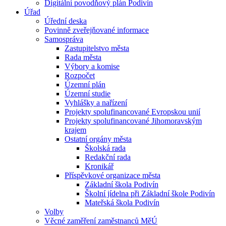
Digitální povodňový plán Podivín
Úřad
Úřední deska
Povinně zveřejňované informace
Samospráva
Zastupitelstvo města
Rada města
Výbory a komise
Rozpočet
Územní plán
Územní studie
Vyhlášky a nařízení
Projekty spolufinancované Evropskou unií
Projekty spolufinancované Jihomoravským
krajem
Ostatní orgány města
Školská rada
Redakční rada
Kronikář
Příspěvkové organizace města
Základní škola Podivín
Školní jídelna při Základní škole Podivín
Mateřská škola Podivín
Volby
Věcné zaměření zaměstnanců MěÚ