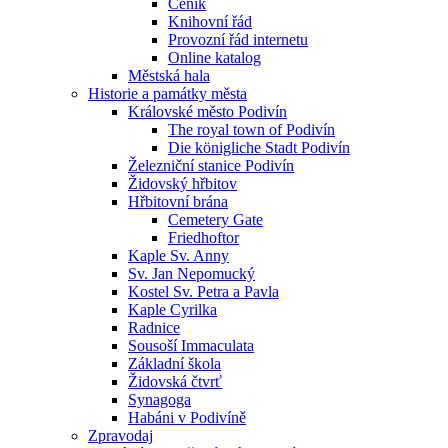
Ceník
Knihovní řád
Provozní řád internetu
Online katalog
Městská hala
Historie a památky města
Královské město Podivín
The royal town of Podivín
Die königliche Stadt Podivín
Železniční stanice Podivín
Židovský hřbitov
Hřbitovní brána
Cemetery Gate
Friedhoftor
Kaple Sv. Anny
Sv. Jan Nepomucký
Kostel Sv. Petra a Pavla
Kaple Cyrilka
Radnice
Sousoší Immaculata
Základní škola
Židovská čtvrť
Synagoga
Habáni v Podivíně
Zpravodaj