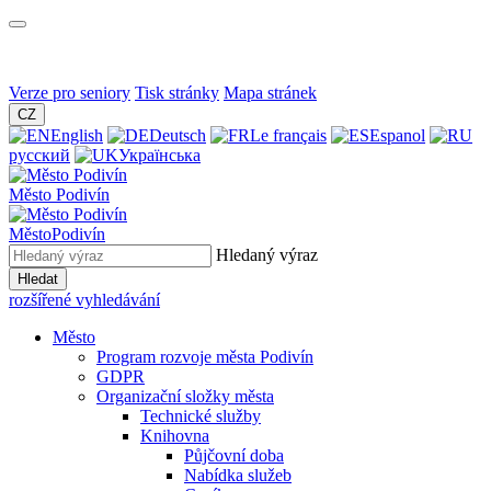
Verze pro seniory
Tisk stránky
Mapa stránek
CZ
English
Deutsch
Le français
Espanol
русский
Українська
Město
Podivín
Město
Podivín
Hledaný výraz
Hledat
rozšířené vyhledávání
Město
Program rozvoje města Podivín
GDPR
Organizační složky města
Technické služby
Knihovna
Půjčovní doba
Nabídka služeb