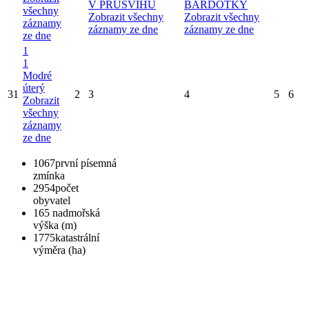
V PRŮŠVIHU
BARDOTKY
všechny
Zobrazit všechny
Zobrazit všechny
záznamy
záznamy ze dne
záznamy ze dne
ze dne
1
1
Modré
úterý
31
2
3
4
5
6
Zobrazit
všechny
záznamy
ze dne
1067
první písemná
zmínka
2954
počet
obyvatel
165
nadmořská
výška (m)
1775
katastrální
výměra (ha)