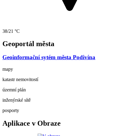
38/21 °C
Geoportál města
Geoinformační sytém města Podivína
mapy
katastr nemovitostí
územní plán
inženýrské sítě
posporty
Aplikace v Obraze