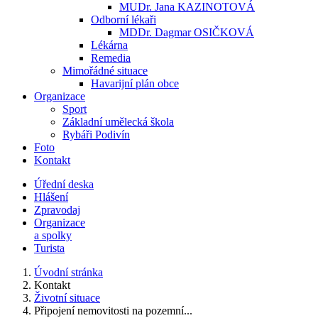
MUDr. Jana KAZINOTOVÁ
Odborní lékaři
MDDr. Dagmar OSIČKOVÁ
Lékárna
Remedia
Mimořádné situace
Havarijní plán obce
Organizace
Sport
Základní umělecká škola
Rybáři Podivín
Foto
Kontakt
Úřední deska
Hlášení
Zpravodaj
Organizace
a spolky
Turista
Úvodní stránka
Kontakt
Životní situace
Připojení nemovitosti na pozemní...