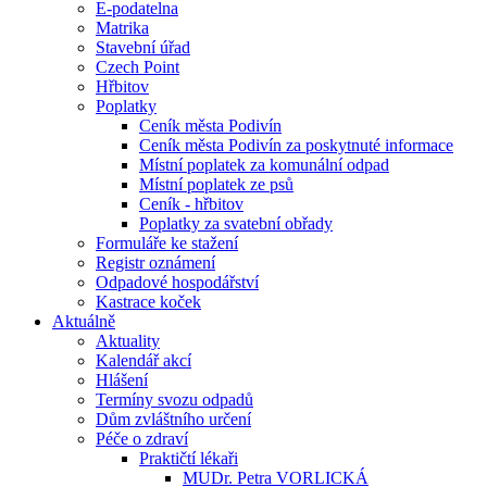
E-podatelna
Matrika
Stavební úřad
Czech Point
Hřbitov
Poplatky
Ceník města Podivín
Ceník města Podivín za poskytnuté informace
Místní poplatek za komunální odpad
Místní poplatek ze psů
Ceník - hřbitov
Poplatky za svatební obřady
Formuláře ke stažení
Registr oznámení
Odpadové hospodářství
Kastrace koček
Aktuálně
Aktuality
Kalendář akcí
Hlášení
Termíny svozu odpadů
Dům zvláštního určení
Péče o zdraví
Praktičtí lékaři
MUDr. Petra VORLICKÁ