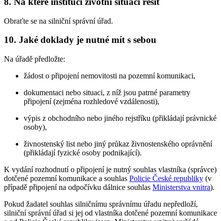
8. Na které instituci životní situaci řešit
Obraťte se na silniční správní úřad.
10. Jaké doklady je nutné mít s sebou
Na úřadě předložte:
žádost o připojení nemovitosti na pozemní komunikaci,
dokumentaci nebo situaci, z níž jsou patrné parametry
připojení (zejména rozhledové vzdálenosti),
výpis z obchodního nebo jiného rejstříku (přikládají právnické
osoby),
živnostenský list nebo jiný průkaz živnostenského oprávnění
(přikládají fyzické osoby podnikající).
K vydání rozhodnutí o připojení je nutný souhlas vlastníka (správce)
dotčené pozemní komunikace a souhlas
Policie České republiky
(v
případě připojení na odpočívku dálnice souhlas
Ministerstva vnitra
).
Pokud žadatel souhlas silničnímu správnímu úřadu nepředloží,
silniční správní úřad si jej od vlastníka dotčené pozemní komunikace