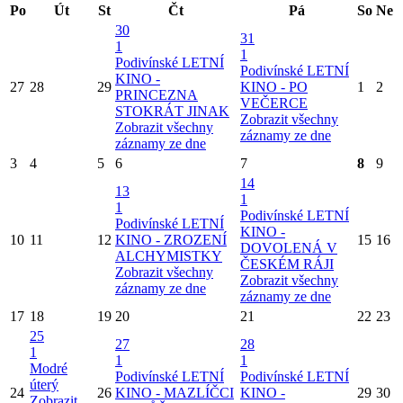
Po
Út
St
Čt
Pá
So
Ne
30
31
1
1
Podivínské LETNÍ
Podivínské LETNÍ
KINO -
27
28
29
KINO - PO
1
2
PRINCEZNA
VEČERCE
STOKRÁT JINAK
Zobrazit všechny
Zobrazit všechny
záznamy ze dne
záznamy ze dne
3
4
5
6
7
8
9
14
13
1
1
Podivínské LETNÍ
Podivínské LETNÍ
KINO -
10
11
12
KINO - ZROZENÍ
15
16
DOVOLENÁ V
ALCHYMISTKY
ČESKÉM RÁJI
Zobrazit všechny
Zobrazit všechny
záznamy ze dne
záznamy ze dne
17
18
19
20
21
22
23
25
27
28
1
1
1
Modré
Podivínské LETNÍ
Podivínské LETNÍ
úterý
24
26
KINO - MAZLÍČCI
KINO -
29
30
Zobrazit