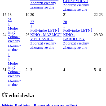
ČESKÉM RÁJI
Zobrazit všechny
Zobrazit všechny
záznamy ze dne
záznamy ze dne
17
18
19
20
21
22
23
25
27
28
1
1
1
Modré
Podivínské LETNÍ
Podivínské LETNÍ
úterý
24
26
KINO - MAZLÍČCI
KINO -
29
30
Zobrazit
V PRŮŠVIHU
BARDOTKY
všechny
Zobrazit všechny
Zobrazit všechny
záznamy
záznamy ze dne
záznamy ze dne
ze dne
1
1
Modré
úterý
31
2
3
4
5
6
Zobrazit
všechny
záznamy
ze dne
Úřední deska
Město Podivín - Pozvánka na zasedání