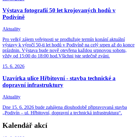
Výstava fotografií 50 let krojovaných hodů v
Podivíně
Aktuality
Pro velký zájem veřejnosti se prodlužuje termín konání aktuální
výstavy k výročí 50-ti let hodů v Podivíně na celý srpen až do konce
prázdnin. Výstava bude nově otevřena každou srpnovou sobotu,
vždy od 15:00 do 18:00 hod.Všichni jste srdečně zváni.
15. 6.
2026
Uzavírka ulice Hřbitovní - stavba technické a
dopravní infrastruktury
Aktuality
Dne 15. 6. 2026 bude zahájena dlouhodobě připravovaná stavba
„Podivín – ul. Hřbitovní, dopravní a technická infrastruktura“.
Kalendář akcí