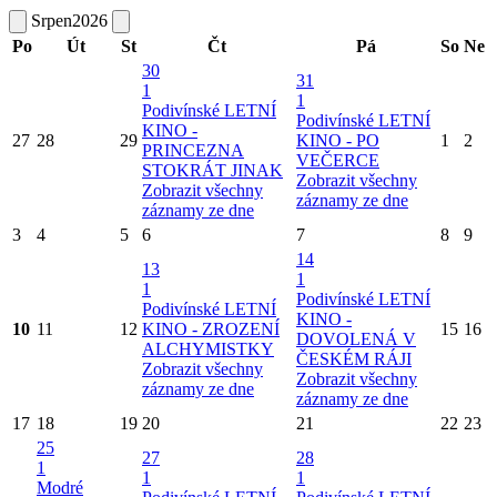
Srpen
2026
Po
Út
St
Čt
Pá
So
Ne
30
31
1
1
Podivínské LETNÍ
Podivínské LETNÍ
KINO -
27
28
29
KINO - PO
1
2
PRINCEZNA
VEČERCE
STOKRÁT JINAK
Zobrazit všechny
Zobrazit všechny
záznamy ze dne
záznamy ze dne
3
4
5
6
7
8
9
14
13
1
1
Podivínské LETNÍ
Podivínské LETNÍ
KINO -
10
11
12
KINO - ZROZENÍ
15
16
DOVOLENÁ V
ALCHYMISTKY
ČESKÉM RÁJI
Zobrazit všechny
Zobrazit všechny
záznamy ze dne
záznamy ze dne
17
18
19
20
21
22
23
25
27
28
1
1
1
Modré