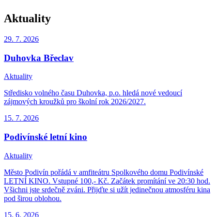
Aktuality
29. 7.
2026
Duhovka Břeclav
Aktuality
Středisko volného času Duhovka, p.o. hledá nové vedoucí
zájmových kroužků pro školní rok 2026/2027.
15. 7.
2026
Podivínské letní kino
Aktuality
Město Podivín pořádá v amfiteátru Spolkového domu Podivínské
LETNÍ KINO. Vstupné 100,- Kč. Začátek promítání ve 20:30 hod.
Všichni jste srdečně zváni. Přijďte si užít jedinečnou atmosféru kina
pod širou oblohou.
15. 6.
2026