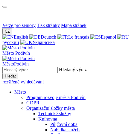
Verze pro seniory
Tisk stránky
Mapa stránek
CZ
English
Deutsch
Le français
Espanol
русский
Українська
Město
Podivín
Město
Podivín
Hledaný výraz
Hledat
rozšířené vyhledávání
Město
Program rozvoje města Podivín
GDPR
Organizační složky města
Technické služby
Knihovna
Půjčovní doba
Nabídka služeb