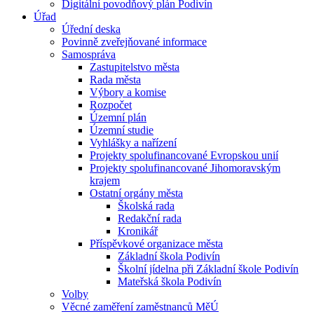
Digitální povodňový plán Podivín
Úřad
Úřední deska
Povinně zveřejňované informace
Samospráva
Zastupitelstvo města
Rada města
Výbory a komise
Rozpočet
Územní plán
Územní studie
Vyhlášky a nařízení
Projekty spolufinancované Evropskou unií
Projekty spolufinancované Jihomoravským
krajem
Ostatní orgány města
Školská rada
Redakční rada
Kronikář
Příspěvkové organizace města
Základní škola Podivín
Školní jídelna při Základní škole Podivín
Mateřská škola Podivín
Volby
Věcné zaměření zaměstnanců MěÚ