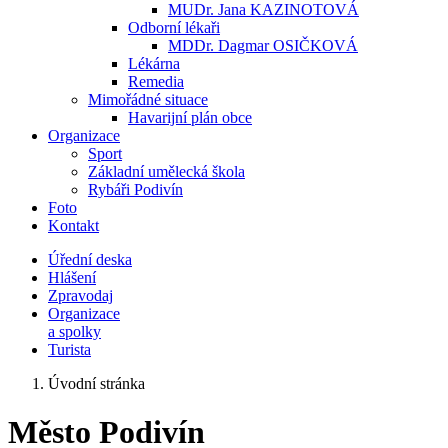
MUDr. Jana KAZINOTOVÁ
Odborní lékaři
MDDr. Dagmar OSIČKOVÁ
Lékárna
Remedia
Mimořádné situace
Havarijní plán obce
Organizace
Sport
Základní umělecká škola
Rybáři Podivín
Foto
Kontakt
Úřední deska
Hlášení
Zpravodaj
Organizace
a spolky
Turista
Úvodní stránka
Město Podivín