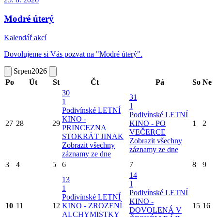
Modré úterý
Kalendář akcí
Dovolujeme si Vás pozvat na "Modré úterý".
Srpen
2026
Po
Út
St
Čt
Pá
So
Ne
30
31
1
1
Podivínské LETNÍ
Podivínské LETNÍ
KINO -
27
28
29
KINO - PO
1
2
PRINCEZNA
VEČERCE
STOKRÁT JINAK
Zobrazit všechny
Zobrazit všechny
záznamy ze dne
záznamy ze dne
3
4
5
6
7
8
9
14
13
1
1
Podivínské LETNÍ
Podivínské LETNÍ
KINO -
10
11
12
KINO - ZROZENÍ
15
16
DOVOLENÁ V
ALCHYMISTKY