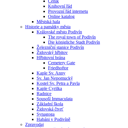
Ceník
Knihovní řád
Provozní řád internetu
Online katalog
Městská hala
Historie a památky města
Královské město Podivín
The royal town of Podivín
Die königliche Stadt Podivín
Železniční stanice Podivín
Židovský hřbitov
Hřbitovní brána
Cemetery Gate
Friedhoftor
Kaple Sv. Anny
Sv. Jan Nepomucký
Kostel Sv. Petra a Pavla
Kaple Cyrilka
Radnice
Sousoší Immaculata
Základní škola
Židovská čtvrť
Synagoga
Habáni v Podivíně
Zpravodaj