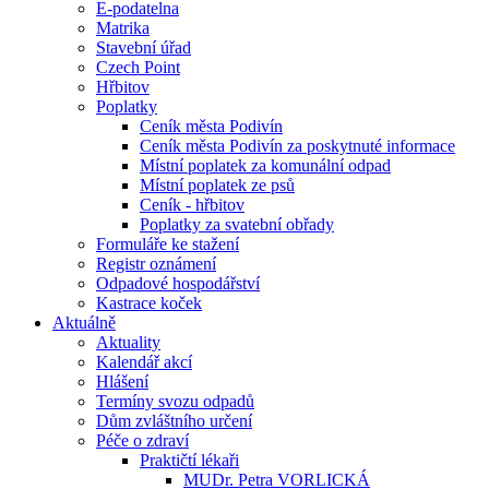
E-podatelna
Matrika
Stavební úřad
Czech Point
Hřbitov
Poplatky
Ceník města Podivín
Ceník města Podivín za poskytnuté informace
Místní poplatek za komunální odpad
Místní poplatek ze psů
Ceník - hřbitov
Poplatky za svatební obřady
Formuláře ke stažení
Registr oznámení
Odpadové hospodářství
Kastrace koček
Aktuálně
Aktuality
Kalendář akcí
Hlášení
Termíny svozu odpadů
Dům zvláštního určení
Péče o zdraví
Praktičtí lékaři
MUDr. Petra VORLICKÁ