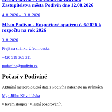
Zastupitelstva města Podivín dne 12.08.2026
4. 8.
2026
–
13. 8.
2026
Město Podivín - Rozpočtové opatření č. 6/2026 k
rozpočtu na rok 2026
3. 8.
2026
Přejít na stránku Úřední deska
+420 519 365 311
podatelna@podivin.cz
Počasí v Podivíně
Aktuální meteorologická data z Podivína naleznete na stránkách
Mgr. Jiřího Křivohlávka
v levém sloupci "Vlastní pozorování".