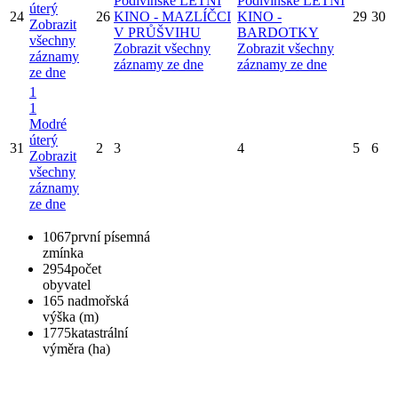
Podivínské LETNÍ
Podivínské LETNÍ
úterý
24
26
KINO - MAZLÍČCI
KINO -
29
30
Zobrazit
V PRŮŠVIHU
BARDOTKY
všechny
Zobrazit všechny
Zobrazit všechny
záznamy
záznamy ze dne
záznamy ze dne
ze dne
1
1
Modré
úterý
31
2
3
4
5
6
Zobrazit
všechny
záznamy
ze dne
1067
první písemná
zmínka
2954
počet
obyvatel
165
nadmořská
výška (m)
1775
katastrální
výměra (ha)