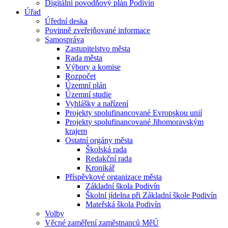
Digitální povodňový plán Podivín
Úřad
Úřední deska
Povinně zveřejňované informace
Samospráva
Zastupitelstvo města
Rada města
Výbory a komise
Rozpočet
Územní plán
Územní studie
Vyhlášky a nařízení
Projekty spolufinancované Evropskou unií
Projekty spolufinancované Jihomoravským
krajem
Ostatní orgány města
Školská rada
Redakční rada
Kronikář
Příspěvkové organizace města
Základní škola Podivín
Školní jídelna při Základní škole Podivín
Mateřská škola Podivín
Volby
Věcné zaměření zaměstnanců MěÚ