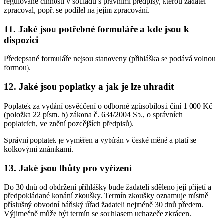
regulované činnosti v souladu s právními předpisy, kterou žadatel
zpracoval, popř. se podílel na jejím zpracování.
11. Jaké jsou potřebné formuláře a kde jsou k
dispozici
Předepsané formuláře nejsou stanoveny (přihláška se podává volnou
formou).
12. Jaké jsou poplatky a jak je lze uhradit
Poplatek za vydání osvědčení o odborné způsobilosti činí 1 000 Kč
(položka 22 písm. b) zákona č. 634/2004 Sb., o správních
poplatcích, ve znění pozdějších předpisů).
Správní poplatek je vyměřen a vybírán v české měně a platí se
kolkovými známkami.
13. Jaké jsou lhůty pro vyřízení
Do 30 dnů od obdržení přihlášky bude žadateli sděleno její přijetí a
předpokládané konání zkoušky. Termín zkoušky oznamuje místně
příslušný obvodní báňský úřad žadateli nejméně 30 dnů předem.
Výjimečně může být termín se souhlasem uchazeče zkrácen.