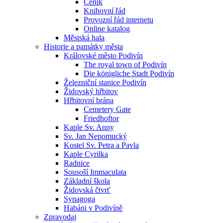
Ceník
Knihovní řád
Provozní řád internetu
Online katalog
Městská hala
Historie a památky města
Královské město Podivín
The royal town of Podivín
Die königliche Stadt Podivín
Železniční stanice Podivín
Židovský hřbitov
Hřbitovní brána
Cemetery Gate
Friedhoftor
Kaple Sv. Anny
Sv. Jan Nepomucký
Kostel Sv. Petra a Pavla
Kaple Cyrilka
Radnice
Sousoší Immaculata
Základní škola
Židovská čtvrť
Synagoga
Habáni v Podivíně
Zpravodaj