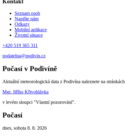
Kontakt
Seznam osob
Napište nám
Odkazy
Mobilní aplikace
Životní situace
+420 519 365 311
podatelna@podivin.cz
Počasí v Podivíně
Aktuální meteorologická data z Podivína naleznete na stránkách
Mgr. Jiřího Křivohlávka
v levém sloupci "Vlastní pozorování".
Počasí
dnes, sobota 8. 8. 2026