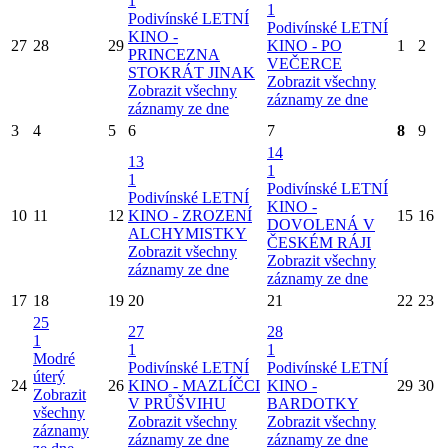
1
1
Podivínské LETNÍ
Podivínské LETNÍ
KINO -
27
28
29
KINO - PO
1
2
PRINCEZNA
VEČERCE
STOKRÁT JINAK
Zobrazit všechny
Zobrazit všechny
záznamy ze dne
záznamy ze dne
3
4
5
6
7
8
9
14
13
1
1
Podivínské LETNÍ
Podivínské LETNÍ
KINO -
10
11
12
KINO - ZROZENÍ
15
16
DOVOLENÁ V
ALCHYMISTKY
ČESKÉM RÁJI
Zobrazit všechny
Zobrazit všechny
záznamy ze dne
záznamy ze dne
17
18
19
20
21
22
23
25
27
28
1
1
1
Modré
Podivínské LETNÍ
Podivínské LETNÍ
úterý
24
26
KINO - MAZLÍČCI
KINO -
29
30
Zobrazit
V PRŮŠVIHU
BARDOTKY
všechny
Zobrazit všechny
Zobrazit všechny
záznamy
záznamy ze dne
záznamy ze dne