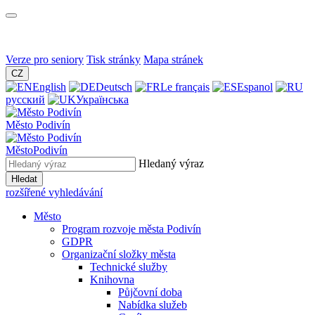
Verze pro seniory
Tisk stránky
Mapa stránek
CZ
English
Deutsch
Le français
Espanol
русский
Українська
Město
Podivín
Město
Podivín
Hledaný výraz
Hledat
rozšířené vyhledávání
Město
Program rozvoje města Podivín
GDPR
Organizační složky města
Technické služby
Knihovna
Půjčovní doba
Nabídka služeb