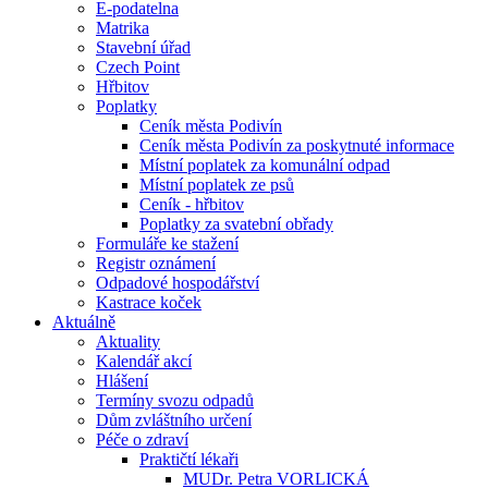
E-podatelna
Matrika
Stavební úřad
Czech Point
Hřbitov
Poplatky
Ceník města Podivín
Ceník města Podivín za poskytnuté informace
Místní poplatek za komunální odpad
Místní poplatek ze psů
Ceník - hřbitov
Poplatky za svatební obřady
Formuláře ke stažení
Registr oznámení
Odpadové hospodářství
Kastrace koček
Aktuálně
Aktuality
Kalendář akcí
Hlášení
Termíny svozu odpadů
Dům zvláštního určení
Péče o zdraví
Praktičtí lékaři
MUDr. Petra VORLICKÁ