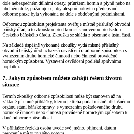
dole nebezpečném důlními otřesy, průtržemi hornin a plynů nebo na
uhelném dole, požaduje se, aby alespoň polovina předepsané
odborné praxe byla vykonána na dole s obdobnými podmínkami.
Odbornou způsobilost projektanta ověřuje místně příslušný obvodní
báňský úřad, a to zkouškou před komisí stanovenou předsedou
Českého báňského úřadu. Zkouška se skládá z písemné a ústní části.
Na základě úspěšně vykonané zkoušky vydá místně příslušný
obvodní báňský úřad uchazeči osvědčení o odborné způsobilosti s
vymezením druhu hornické činnosti nebo činnosti prováděné
hornickým způsobem. Vystavení osvědčení podléhá správnímu
poplatku.
7. Jakým způsobem můžete zahájit řešení životní
situace
Termín zkoušky odborné způsobilosti může být stanoven až na
základě písemné přihlášky, kterou je třeba podat místně příslušnému
orgánu státní báňské správy, s vymezením požadovaného druhu
hornické činnosti nebo činnosti prováděné hornickým způsobem k
dané odborné způsobilosti.
V přihlášce fyzická osoba uvede své jméno, příjmení, datum
narození a místo trvalého pobytu.