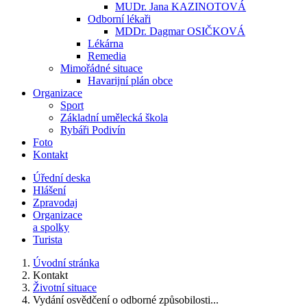
MUDr. Jana KAZINOTOVÁ
Odborní lékaři
MDDr. Dagmar OSIČKOVÁ
Lékárna
Remedia
Mimořádné situace
Havarijní plán obce
Organizace
Sport
Základní umělecká škola
Rybáři Podivín
Foto
Kontakt
Úřední deska
Hlášení
Zpravodaj
Organizace
a spolky
Turista
Úvodní stránka
Kontakt
Životní situace
Vydání osvědčení o odborné způsobilosti...