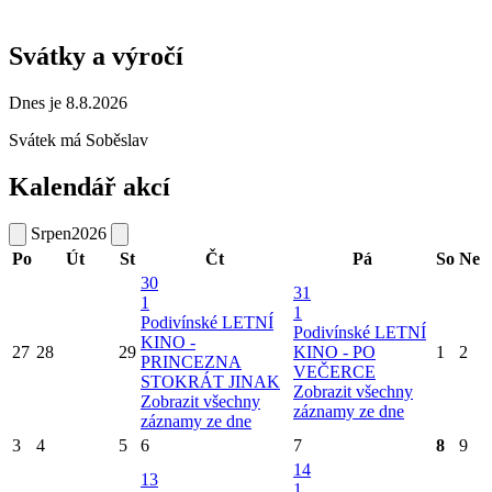
Svátky a výročí
Dnes je 8.8.2026
Svátek má
Soběslav
Kalendář akcí
Srpen
2026
Po
Út
St
Čt
Pá
So
Ne
30
31
1
1
Podivínské LETNÍ
Podivínské LETNÍ
KINO -
27
28
29
KINO - PO
1
2
PRINCEZNA
VEČERCE
STOKRÁT JINAK
Zobrazit všechny
Zobrazit všechny
záznamy ze dne
záznamy ze dne
3
4
5
6
7
8
9
14
13
1