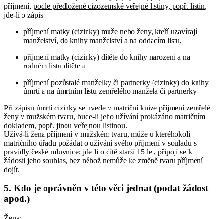
příjmení,
podle předložené cizozemské veřejné listiny, popř. listin
,
jde-li o zápis:
příjmení matky (cizinky) muže nebo ženy, kteří uzavírají
manželství, do knihy manželství a na oddacím listu,
příjmení matky (cizinky) dítěte do knihy narození a na
rodném listu dítěte a
příjmení pozůstalé manželky či partnerky (cizinky) do knihy
úmrtí a na úmrtním listu zemřelého manžela či partnerky.
Při zápisu úmrtí cizinky se uvede v matriční knize příjmení zemřelé
ženy v mužském tvaru, bude-li jeho užívání prokázáno matričním
dokladem, popř. jinou veřejnou listinou.
Užívá-li žena příjmení v mužském tvaru, může u kteréhokoli
matričního úřadu požádat o užívání svého příjmení v souladu s
pravidly české mluvnice; jde-li o dítě starší 15 let, připojí se k
žádosti jeho souhlas, bez něhož nemůže ke změně tvaru příjmení
dojít.
5. Kdo je oprávněn v této věci jednat (podat žádost
apod.)
Žena
: