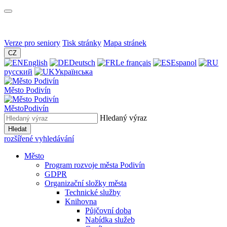
Verze pro seniory
Tisk stránky
Mapa stránek
CZ
English
Deutsch
Le français
Espanol
русский
Українська
Město
Podivín
Město
Podivín
Hledaný výraz
Hledat
rozšířené vyhledávání
Město
Program rozvoje města Podivín
GDPR
Organizační složky města
Technické služby
Knihovna
Půjčovní doba
Nabídka služeb