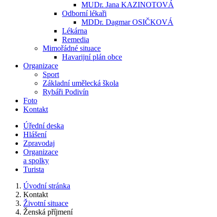
MUDr. Jana KAZINOTOVÁ
Odborní lékaři
MDDr. Dagmar OSIČKOVÁ
Lékárna
Remedia
Mimořádné situace
Havarijní plán obce
Organizace
Sport
Základní umělecká škola
Rybáři Podivín
Foto
Kontakt
Úřední deska
Hlášení
Zpravodaj
Organizace
a spolky
Turista
Úvodní stránka
Kontakt
Životní situace
Ženská příjmení