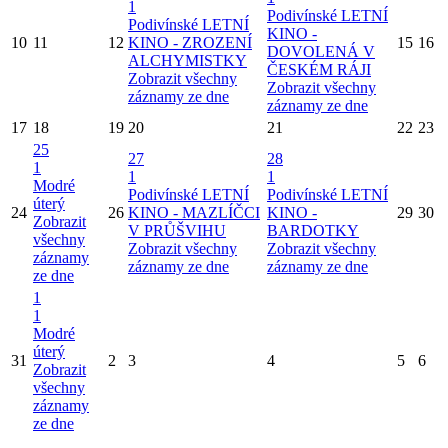
1
Podivínské LETNÍ
Podivínské LETNÍ
KINO -
10
11
12
KINO - ZROZENÍ
15
16
DOVOLENÁ V
ALCHYMISTKY
ČESKÉM RÁJI
Zobrazit všechny
Zobrazit všechny
záznamy ze dne
záznamy ze dne
17
18
19
20
21
22
23
25
27
28
1
1
1
Modré
Podivínské LETNÍ
Podivínské LETNÍ
úterý
24
26
KINO - MAZLÍČCI
KINO -
29
30
Zobrazit
V PRŮŠVIHU
BARDOTKY
všechny
Zobrazit všechny
Zobrazit všechny
záznamy
záznamy ze dne
záznamy ze dne
ze dne
1
1
Modré
úterý
31
2
3
4
5
6
Zobrazit
všechny
záznamy
ze dne