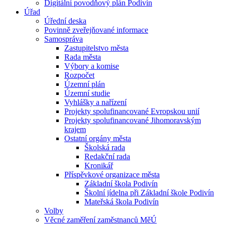
Digitální povodňový plán Podivín
Úřad
Úřední deska
Povinně zveřejňované informace
Samospráva
Zastupitelstvo města
Rada města
Výbory a komise
Rozpočet
Územní plán
Územní studie
Vyhlášky a nařízení
Projekty spolufinancované Evropskou unií
Projekty spolufinancované Jihomoravským
krajem
Ostatní orgány města
Školská rada
Redakční rada
Kronikář
Příspěvkové organizace města
Základní škola Podivín
Školní jídelna při Základní škole Podivín
Mateřská škola Podivín
Volby
Věcné zaměření zaměstnanců MěÚ