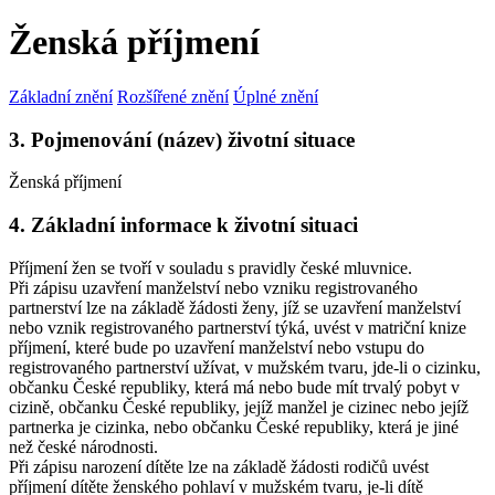
Ženská příjmení
Základní znění
Rozšířené znění
Úplné znění
3. Pojmenování (název) životní situace
Ženská příjmení
4. Základní informace k životní situaci
Příjmení žen se tvoří v souladu s pravidly české mluvnice.
Při zápisu uzavření manželství nebo vzniku registrovaného
partnerství lze na základě žádosti ženy, jíž se uzavření manželství
nebo vznik registrovaného partnerství týká, uvést v matriční knize
příjmení, které bude po uzavření manželství nebo vstupu do
registrovaného partnerství užívat, v mužském tvaru, jde-li o cizinku,
občanku České republiky, která má nebo bude mít trvalý pobyt v
cizině, občanku České republiky, jejíž manžel je cizinec nebo jejíž
partnerka je cizinka, nebo občanku České republiky, která je jiné
než české národnosti.
Při zápisu narození dítěte lze na základě žádosti rodičů uvést
příjmení dítěte ženského pohlaví v mužském tvaru, je-li dítě