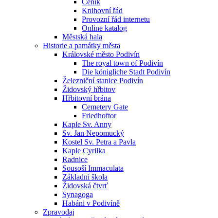
Ceník
Knihovní řád
Provozní řád internetu
Online katalog
Městská hala
Historie a památky města
Královské město Podivín
The royal town of Podivín
Die königliche Stadt Podivín
Železniční stanice Podivín
Židovský hřbitov
Hřbitovní brána
Cemetery Gate
Friedhoftor
Kaple Sv. Anny
Sv. Jan Nepomucký
Kostel Sv. Petra a Pavla
Kaple Cyrilka
Radnice
Sousoší Immaculata
Základní škola
Židovská čtvrť
Synagoga
Habáni v Podivíně
Zpravodaj