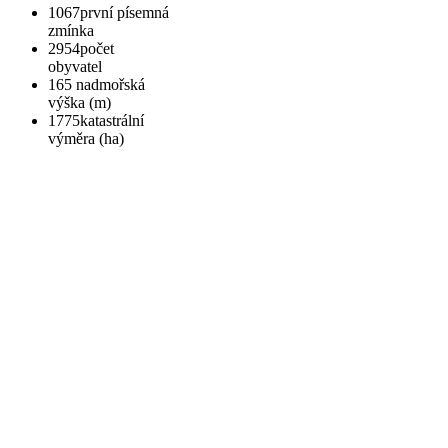
1067
první písemná
zmínka
2954
počet
obyvatel
165
nadmořská
výška (m)
1775
katastrální
výměra (ha)