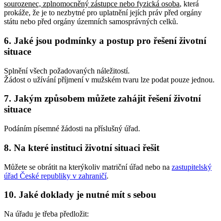
sourozenec, zplnomocněný zástupce nebo fyzická osoba
, která
prokáže, že je to nezbytné pro uplatnění jejích práv před orgány
státu nebo před orgány územních samosprávných celků
.
6. Jaké jsou podmínky a postup pro řešení životní
situace
Splnění všech požadovaných náležitostí.
Žádost o užívání příjmení v mužském tvaru lze podat pouze jednou.
7. Jakým způsobem můžete zahájit řešení životní
situace
Podáním písemné žádosti na příslušný úřad.
8. Na které instituci životní situaci řešit
Můžete se obrátit na kterýkoliv matriční úřad nebo na
zastupitelský
úřad České republiky v zahraničí
.
10. Jaké doklady je nutné mít s sebou
Na úřadu je třeba předložit: