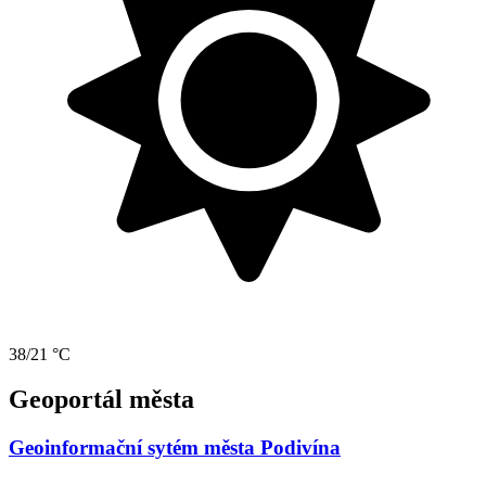
38/21 °C
Geoportál města
Geoinformační sytém města Podivína