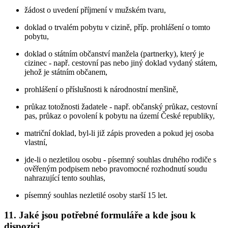
žádost o uvedení příjmení v mužském tvaru,
doklad o trvalém pobytu v cizině, příp. prohlášení o tomto
pobytu,
doklad o státním občanství manžela (partnerky), který je
cizinec - např. cestovní pas nebo jiný doklad vydaný státem,
jehož je státním občanem,
prohlášení o příslušnosti k národnostní menšině,
průkaz totožnosti žadatele - např. občanský průkaz, cestovní
pas, průkaz o povolení k pobytu na území České republiky,
matriční doklad, byl-li již zápis proveden a pokud jej osoba
vlastní,
jde-li o nezletilou osobu - písemný souhlas druhého rodiče s
ověřeným podpisem nebo pravomocné rozhodnutí soudu
nahrazující tento souhlas,
písemný souhlas nezletilé osoby starší 15 let.
11. Jaké jsou potřebné formuláře a kde jsou k
dispozici