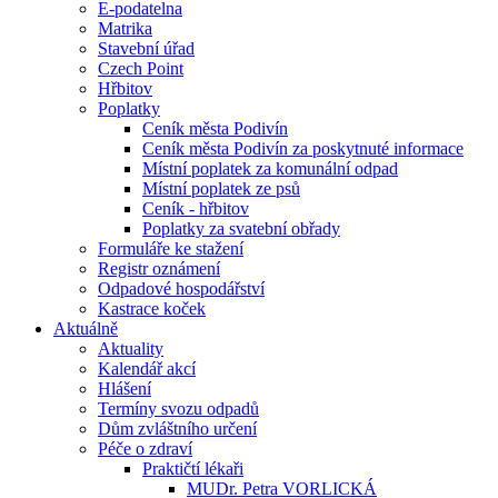
E-podatelna
Matrika
Stavební úřad
Czech Point
Hřbitov
Poplatky
Ceník města Podivín
Ceník města Podivín za poskytnuté informace
Místní poplatek za komunální odpad
Místní poplatek ze psů
Ceník - hřbitov
Poplatky za svatební obřady
Formuláře ke stažení
Registr oznámení
Odpadové hospodářství
Kastrace koček
Aktuálně
Aktuality
Kalendář akcí
Hlášení
Termíny svozu odpadů
Dům zvláštního určení
Péče o zdraví
Praktičtí lékaři
MUDr. Petra VORLICKÁ