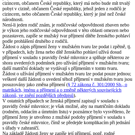
cizincem, občanem České republiky, který má nebo bude mít trvalý
pobyt v cizině, občanem České republiky, jehož jeden z rodičů je
cizincem, nebo občanem České republiky, který je jiné než české
národnosti.
Není-li jeden rodič znám, je rodičovské odpovědnosti zbaven nebo
je výkon jeho rodičovské odpovědnosti v této oblasti omezen nebo
pozastaven, zapíše se mužský tvar příjmení dítěte ženského pohlaví
podle prohlášení druhého z rodičů.
Žádost o zápis příjmení ženy v mužském tvaru lze podat i zpětně, tj.
v případech, kdy žena nebo dítě ženského pohlaví užívá dosud
příjmení v souladu s pravidly české mluvnice a splňuje některou ze
shora uvedených podmínek pro užívání příjmení v mužském tvaru;
další matriční doklady se vydávají s příjmením v tomto tvaru.
Žádost o užívání příjmení v mužském tvaru lze podat pouze jednou;
veškeré další žádosti o uvedení téhož příjmení v mužském tvaru jsou
posuzovány jako změna příjmení (
§ 72 zákona č. 301/2000 Sb., o
matrikách, jménu a příjmení a o změně některých souvisejících
zákonů, ve znění pozdějších předpisů
).
V ostatních případech se ženská příjmení zapisují v souladu s
pravidly české mluvnice; je však možné, aby na matričním dokladu
(rodném, oddacím a úmrtním listu) v poznámce bylo vysvětleno, že
příjmení ženy je utvořeno z mužské podoby příjmení v souladu s
pravidly české mluvnice, čímž se předejde komplikacím při jednání
s úřady v zahraničí.
Na základě žádosti ženy se zapíše její příjmení, popř. rodné