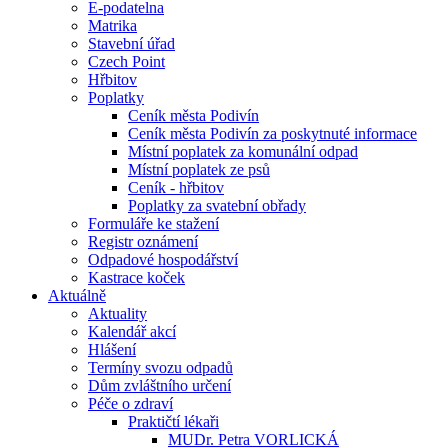
E-podatelna
Matrika
Stavební úřad
Czech Point
Hřbitov
Poplatky
Ceník města Podivín
Ceník města Podivín za poskytnuté informace
Místní poplatek za komunální odpad
Místní poplatek ze psů
Ceník - hřbitov
Poplatky za svatební obřady
Formuláře ke stažení
Registr oznámení
Odpadové hospodářství
Kastrace koček
Aktuálně
Aktuality
Kalendář akcí
Hlášení
Termíny svozu odpadů
Dům zvláštního určení
Péče o zdraví
Praktičtí lékaři
MUDr. Petra VORLICKÁ