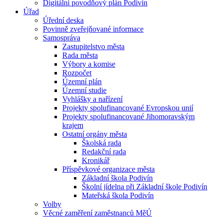
Digitální povodňový plán Podivín
Úřad
Úřední deska
Povinně zveřejňované informace
Samospráva
Zastupitelstvo města
Rada města
Výbory a komise
Rozpočet
Územní plán
Územní studie
Vyhlášky a nařízení
Projekty spolufinancované Evropskou unií
Projekty spolufinancované Jihomoravským
krajem
Ostatní orgány města
Školská rada
Redakční rada
Kronikář
Příspěvkové organizace města
Základní škola Podivín
Školní jídelna při Základní škole Podivín
Mateřská škola Podivín
Volby
Věcné zaměření zaměstnanců MěÚ