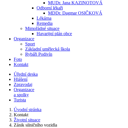
MUDr. Jana KAZINOTOVÁ
Odborní lékaři
MDDr. Dagmar OSIČKOVÁ
Lékárna
Remedia
Mimořádné situace
Havarijní plán obce
Organizace
Sport
Základní umělecká škola
Rybáři Podivín
Foto
Kontakt
Úřední deska
Hlášení
Zpravodaj
Organizace
a spolky
Turista
Úvodní stránka
Kontakt
Životní situace
Zánik silničního vozidla