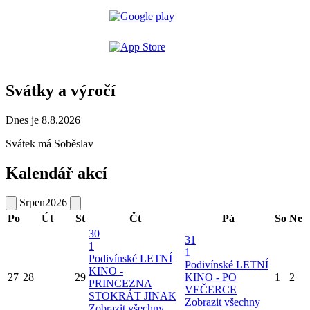
Svátky a výročí
Dnes je 8.8.2026
Svátek má
Soběslav
Kalendář akcí
Srpen
2026
Po
Út
St
Čt
Pá
So
Ne
30
31
1
1
Podivínské LETNÍ
Podivínské LETNÍ
KINO -
27
28
29
KINO - PO
1
2
PRINCEZNA
VEČERCE
STOKRÁT JINAK
Zobrazit všechny
Zobrazit všechny