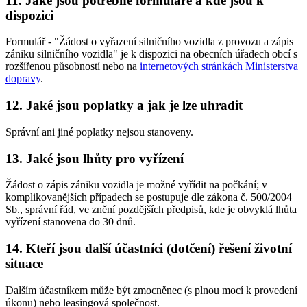
11. Jaké jsou potřebné formuláře a kde jsou k
dispozici
Formulář - "Žádost o vyřazení silničního vozidla z provozu a zápis
zániku silničního vozidla" je k dispozici na obecních úřadech obcí s
rozšířenou působností nebo na
internetových stránkách Ministerstva
dopravy
.
12. Jaké jsou poplatky a jak je lze uhradit
Správní ani jiné poplatky nejsou stanoveny.
13. Jaké jsou lhůty pro vyřízení
Žádost o zápis zániku vozidla je možné vyřídit na počkání; v
komplikovanějších případech se postupuje dle zákona č. 500/2004
Sb., správní řád, ve znění pozdějších předpisů, kde je obvyklá lhůta
vyřízení stanovena do 30 dnů.
14. Kteří jsou další účastníci (dotčení) řešení životní
situace
Dalším účastníkem může být zmocněnec (s plnou mocí k provedení
úkonu) nebo leasingová společnost.