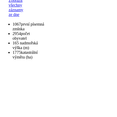
Zobrazit
všechny
záznamy
ze dne
1067
první písemná
zmínka
2954
počet
obyvatel
165
nadmořská
výška (m)
1775
katastrální
výměra (ha)