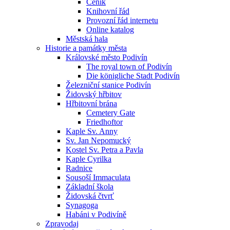
Ceník
Knihovní řád
Provozní řád internetu
Online katalog
Městská hala
Historie a památky města
Královské město Podivín
The royal town of Podivín
Die königliche Stadt Podivín
Železniční stanice Podivín
Židovský hřbitov
Hřbitovní brána
Cemetery Gate
Friedhoftor
Kaple Sv. Anny
Sv. Jan Nepomucký
Kostel Sv. Petra a Pavla
Kaple Cyrilka
Radnice
Sousoší Immaculata
Základní škola
Židovská čtvrť
Synagoga
Habáni v Podivíně
Zpravodaj