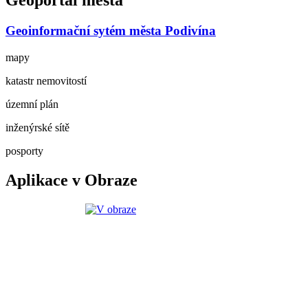
Geoportál města
Geoinformační sytém města Podivína
mapy
katastr nemovitostí
územní plán
inženýrské sítě
posporty
Aplikace v Obraze