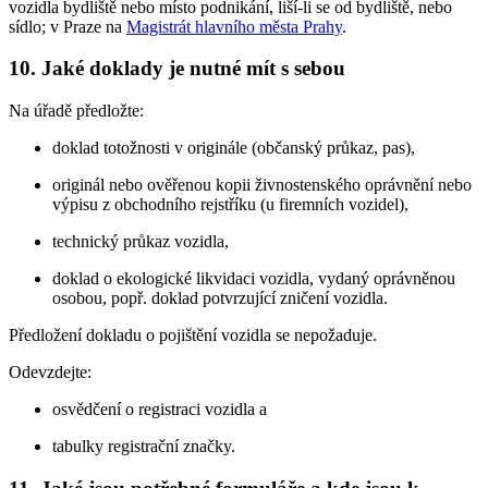
vozidla bydliště nebo místo podnikání, liší-li se od bydliště, nebo
sídlo; v Praze na
Magistrát hlavního města Prahy
.
10. Jaké doklady je nutné mít s sebou
Na úřadě předložte:
doklad totožnosti v originále (občanský průkaz, pas),
originál nebo ověřenou kopii živnostenského oprávnění nebo
výpisu z obchodního rejstříku (u firemních vozidel),
technický průkaz vozidla,
doklad o ekologické likvidaci vozidla, vydaný oprávněnou
osobou, popř. doklad potvrzující zničení vozidla.
Předložení dokladu o pojištění vozidla se nepožaduje.
Odevzdejte:
osvědčení o registraci vozidla a
tabulky registrační značky.