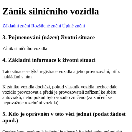
Zánik silničního vozidla
Základní znění
Rozšířené znění
Úplné znění
3. Pojmenování (název) životní situace
Zánik silničního vozidla
4. Základní informace k životní situaci
Tato situace se týká registrace vozidla a jeho provozování, příp.
nakládání s ním.
K zániku vozidla dochází, pokud vlastník vozidla nechce dále
vozidlo provozovat a předá je provozovateli zařízení ke sběru
autovraků, nebo pokud bylo vozidlo zničeno (za zničení se
nepovažuje rozebrání vozidla).
5. Kdo je oprávněn v této věci jednat (podat žádost
apod.)
Oprávněnou osobou k jednání je obecně fyzická nebo právnická