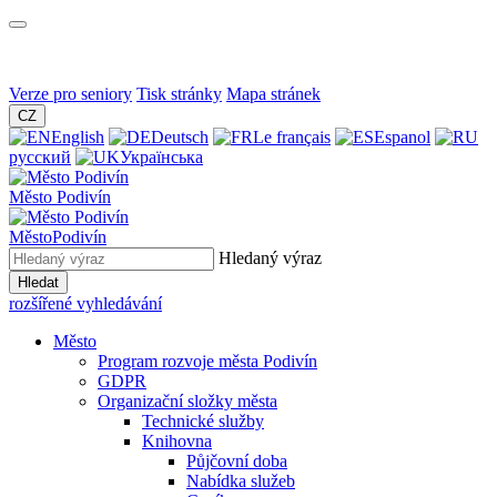
Verze pro seniory
Tisk stránky
Mapa stránek
CZ
English
Deutsch
Le français
Espanol
русский
Українська
Město
Podivín
Město
Podivín
Hledaný výraz
Hledat
rozšířené vyhledávání
Město
Program rozvoje města Podivín
GDPR
Organizační složky města
Technické služby
Knihovna
Půjčovní doba
Nabídka služeb