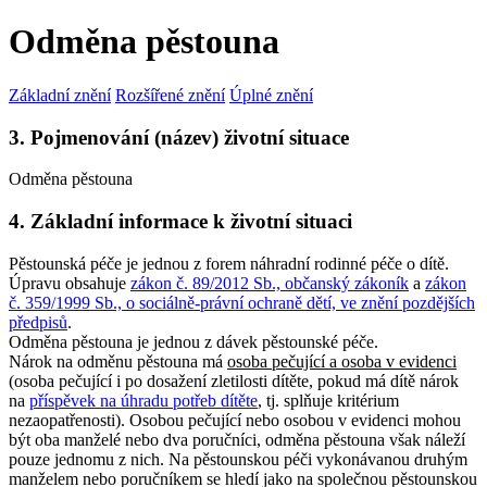
Odměna pěstouna
Základní znění
Rozšířené znění
Úplné znění
3. Pojmenování (název) životní situace
Odměna pěstouna
4. Základní informace k životní situaci
Pěstounská péče je jednou z forem náhradní rodinné péče o dítě.
Úpravu obsahuje
zákon č. 89/2012 Sb., občanský zákoník
a
zákon
č. 359/1999 Sb., o sociálně-právní ochraně dětí, ve znění pozdějších
předpisů
.
Odměna pěstouna je jednou z dávek pěstounské péče.
Nárok na odměnu pěstouna má
osoba pečující a osoba v evidenci
(osoba pečující i po dosažení zletilosti dítěte, pokud má dítě nárok
na
příspěvek na úhradu potřeb dítěte
, tj. splňuje kritérium
nezaopatřenosti). Osobou pečující nebo osobou v evidenci mohou
být oba manželé nebo dva poručníci, odměna pěstouna však náleží
pouze jednomu z nich. Na pěstounskou péči vykonávanou druhým
manželem nebo poručníkem se hledí jako na společnou pěstounskou