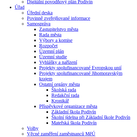
Digitální povodňový plán Podivín
Úřad
Úřední deska
Povinně zveřejňované informace
Samospráva
Zastupitelstvo města
Rada města
Výbory a komise
Rozpočet
Územní plán
Územní studie
Vyhlášky a nařízení
Projekty spolufinancované Evropskou unií
Projekty spolufinancované Jihomoravským
krajem
Ostatní orgány města
Školská rada
Redakční rada
Kronikář
Příspěvkové organizace města
Základní škola Podivín
Školní jídelna při Základní škole Podivín
Mateřská škola Podivín
Volby
Věcné zaměření zaměstnanců MěÚ