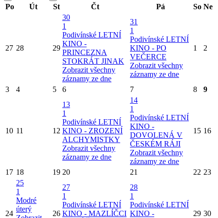
Po
Út
St
Čt
Pá
So
Ne
30
31
1
1
Podivínské LETNÍ
Podivínské LETNÍ
KINO -
27
28
29
KINO - PO
1
2
PRINCEZNA
VEČERCE
STOKRÁT JINAK
Zobrazit všechny
Zobrazit všechny
záznamy ze dne
záznamy ze dne
3
4
5
6
7
8
9
14
13
1
1
Podivínské LETNÍ
Podivínské LETNÍ
KINO -
10
11
12
KINO - ZROZENÍ
15
16
DOVOLENÁ V
ALCHYMISTKY
ČESKÉM RÁJI
Zobrazit všechny
Zobrazit všechny
záznamy ze dne
záznamy ze dne
17
18
19
20
21
22
23
25
27
28
1
1
1
Modré
Podivínské LETNÍ
Podivínské LETNÍ
úterý
24
26
KINO - MAZLÍČCI
KINO -
29
30
Zobrazit