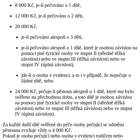
8 000 Kč, je-li pečováno o 1 dítě,
12 000 Kč, je-li pečováno o 2 děti,
20 000 Kč,
je-li pečováno alespoň o 3 děti,
je-li pečováno alespoň o 1 dítě, které je osobou závislou na
pomoci jiné fyzické osoby ve stupni II (středně těžká
závislost) nebo ve stupni III (těžká závislost) nebo ve
stupni IV (úplná závislost),
jde-li o osobu v evidenci, a to i v případě, že nepečuje o
žádné dítě, nebo
24 000 Kč, pečuje-li pěstoun alespoň o 1 dítě, které mu bylo
svěřeno na přechodnou dobu, a toto dítě je osobou závislou
na pomoci jiné fyzické osoby ve stupni II (středně těžká
závislost) nebo ve stupni III (těžká závislost) nebo ve stupni
IV (úplná závislost).
Za každé další dítě svěřené do péče osoby pečující se odměna
pěstouna zvyšuje vždy o 4 000 Kč.
Pokud je osoba pečující nebo osoba v evidenci rodičem nebo