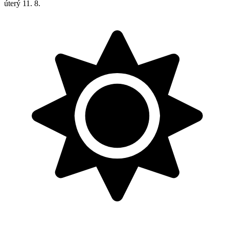
úterý
11. 8.