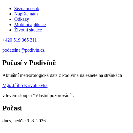
Seznam osob
Napište nám
Odkazy
Mobilní aplikace
Životní situace
+420 519 365 311
podatelna@podivin.cz
Počasí v Podivíně
Aktuální meteorologická data z Podivína naleznete na stránkách
Mgr. Jiřího Křivohlávka
v levém sloupci "Vlastní pozorování".
Počasí
dnes, neděle 9. 8. 2026