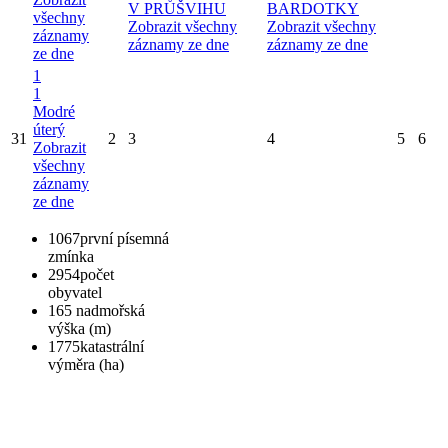
V PRŮŠVIHU
BARDOTKY
všechny
Zobrazit všechny
Zobrazit všechny
záznamy
záznamy ze dne
záznamy ze dne
ze dne
1
1
Modré
úterý
31
2
3
4
5
6
Zobrazit
všechny
záznamy
ze dne
1067
první písemná
zmínka
2954
počet
obyvatel
165
nadmořská
výška (m)
1775
katastrální
výměra (ha)