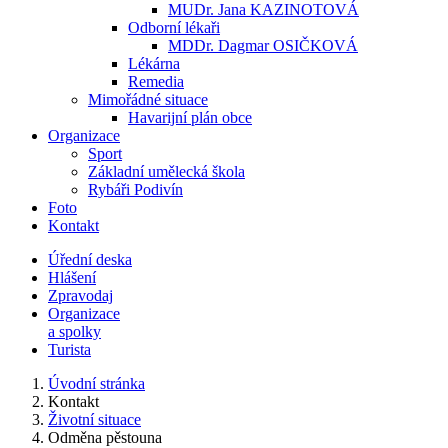
MUDr. Jana KAZINOTOVÁ
Odborní lékaři
MDDr. Dagmar OSIČKOVÁ
Lékárna
Remedia
Mimořádné situace
Havarijní plán obce
Organizace
Sport
Základní umělecká škola
Rybáři Podivín
Foto
Kontakt
Úřední deska
Hlášení
Zpravodaj
Organizace
a spolky
Turista
Úvodní stránka
Kontakt
Životní situace
Odměna pěstouna