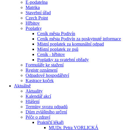
E-podatelna
Matrika
Stavební úřad
Czech Point
Hřbitov
Poplatky
Ceník města Podivín
Ceník města Podivín za poskytnuté informace
Místní poplatek za komunální odpad
Místní poplatek ze psů
Ceník - hřbitov
Poplatky za svatební obřady
Formuláře ke stažení
Registr oznámení
Odpadové hospodářství
Kastrace koček
Aktuálně
Aktuality
Kalendář akcí
Hlášení
Termíny svozu odpadů
Dům zvláštního určení
Péče o zdraví
Praktičtí lékaři
MUDr. Petra VORLICKÁ