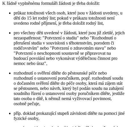
K řádně vyplněnému formuláři žádosti je třeba doložit:
průkaz totožnosti všech osob, které jsou v žádosti uvedeny, u
dětí do 15 let rodný list; pokud v průkazu totožnosti není
uvedeno rodné příjmení, je třeba doložit rodný list,
pro všechny děti uvedené v žádosti, které jsou již zletilé, jejich
nezaopatřenost: "Potvrzení o studiu" nebo "Rozhodnutí o
přerušení studia v souvislosti s těhotenstvím, porodem či
rodičovstvím" nebo "Potvrzení o zdravotním stavu" nebo
"Potvrzení o neschopnosti soustavně se připravovat na
budoucí povolání nebo vykonávat výdělečnou činnost pro
nemoc nebo úraz",
rozhodnutí o svěření dítěte do pěstounské péče nebo
rozhodnutí o ustanovení poručníkem, popř. rozhodnutí soudu
o dočasném svěření dítěte do péče osoby, která má zájem stát
se pěstounem, nebo návrh, který byl podán soudu na zahájení
soudního řízení o ustanovení osoby poručníkem dítěte, jestliže
tato osoba o dítě, k němuž nemá vyživovací povinnost,
osobně pečuje,
příp. doklad prokazující stupeň závislosti dítěte na pomoci jiné
fyzické osoby,