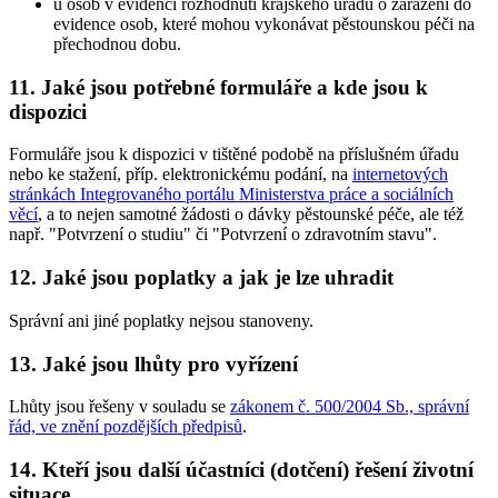
u osob v evidenci rozhodnutí krajského úřadu o zařazení do
evidence osob, které mohou vykonávat pěstounskou péči na
přechodnou dobu.
11. Jaké jsou potřebné formuláře a kde jsou k
dispozici
Formuláře jsou k dispozici v tištěné podobě na příslušném úřadu
nebo ke stažení, příp. elektronickému podání, na
internetových
stránkách Integrovaného portálu Ministerstva práce a sociálních
věcí
, a to nejen samotné žádosti o dávky pěstounské péče, ale též
např. "Potvrzení o studiu" či "Potvrzení o zdravotním stavu".
12. Jaké jsou poplatky a jak je lze uhradit
Správní ani jiné poplatky nejsou stanoveny.
13. Jaké jsou lhůty pro vyřízení
Lhůty jsou řešeny v souladu se
zákonem č. 500/2004 Sb., správní
řád, ve znění pozdějších předpisů
.
14. Kteří jsou další účastníci (dotčení) řešení životní
situace