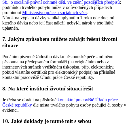
Sb., o sociálně-právní ochraně dětí, ve znění pozdějších předpisů
;
podmínku trvalého pobytu může v odůvodněných případech
prominout
Ministerstvo práce a sociálních věcí
.
Nárok na výplatu dávky zaniká uplynutím 1 roku ode dne, od
kterého dávka nebo její část náleží, nebyl-li nárok v této lhůtě
uplatněn.
7. Jakým způsobem můžete zahájit řešení životní
situace
Podáním písemné žádosti o dávku pěstounské péče - odměnu
pěstouna na předepsaném formuláři (na originálním nebo z
internetových stránek vytištěném tiskopisu, příp. elektronicky,
pokud vlastníte certifikát pro elektronický podpis) na příslušné
kontaktní pracoviště Úřadu práce České republiky.
8. Na které instituci životní situaci řešit
Je třeba se obrátit na příslušné
kontaktní pracoviště Úřadu práce
České republiky
dle místa trvalého pobytu osoby pečující či osoby v
evidenci.
10. Jaké doklady je nutné mít s sebou