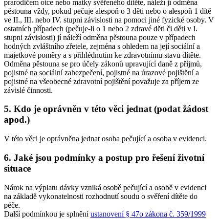
prarodičem otce nebo matky svěřeného dítěte, náleží jí odměna
pěstouna vždy, pokud pečuje alespoň o 3 děti nebo o alespoň 1 dítě
ve II., III. nebo IV. stupni závislosti na pomoci jiné fyzické osoby. V
ostatních případech (pečuje-li o 1 nebo 2 zdravé děti či děti v I.
stupni závislosti) jí náleží odměna pěstouna pouze v případech
hodných zvláštního zřetele, zejména s ohledem na její sociální a
majetkové poměry a s přihlédnutím ke zdravotnímu stavu dítěte.
Odměna pěstouna se pro účely zákonů upravující daně z příjmů,
pojistné na sociální zabezpečení, pojistné na úrazové pojištění a
pojistné na všeobecné zdravotní pojištění považuje za příjem ze
závislé činnosti.
5. Kdo je oprávněn v této věci jednat (podat žádost
apod.)
V této věci je oprávněna jednat osoba pečující a osoba v evidenci.
6. Jaké jsou podmínky a postup pro řešení životní
situace
Nárok na výplatu dávky vzniká osobě pečující a osobě v evidenci
na základě vykonatelnosti rozhodnutí soudu o svěření dítěte do
péče.
Další podmínkou je splnění
ustanovení § 47o zákona č. 359/1999