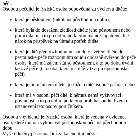
péči.
Osobou pečující
je fyzická osoba odpovědná za výchovu dítěte:
která je pěstounem (nikoli na přechodnou dobu),
která byla do dosažení zletilosti dítěte jeho pěstounem nebo
poručníkem, a to po dobu, po kterou má nezaopatřené dítě
nárok na příspěvek na úhradu potřeb dítěte,
které je dítě před rozhodnutím soudu o svěření dítěte do
pěstounské péče rozhodnutím soudu dočasně svěřeno do péče
osoby, která má zájem stát se pěstounem, a to po dobu trvání
takové péče (tj. osoba, která má dítě v tzv. předpěstounské
péči),
která je poručníkem dítěte, jestliže o dítě osobně pečuje, nebo
která má v osobní péči dítě, k němuž nemá vyživovací
povinnost, a to po dobu, po kterou probíhá soudní řízení o
ustanovení této osoby poručníkem.
Osobou v evidenci
je fyzická osoba, která je vedena v evidenci
osob, které mohou vykonávat pěstounskou péči na přechodnou
dobu.
Výše odměny pěstouna činí za kalendářní měsíc: