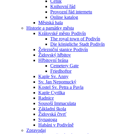
Ceník
Knihovní řád
Provozní řád internetu
Online katalog
Městská hala
Historie a památky města
Královské město Podivín
The royal town of Podivín
Die königliche Stadt Podivín
Železniční stanice Podivín
Židovský hřbitov
Hřbitovní brána
Cemetery Gate
Friedhoftor
Kaple Sv. Anny
Sv. Jan Nepomucký
Kostel Sv. Petra a Pavla
Kaple Cyrilka
Radnice
Sousoší Immaculata
Základní škola
Židovská čtvrť
Synagoga
Habáni v Podivíně
Zpravodaj