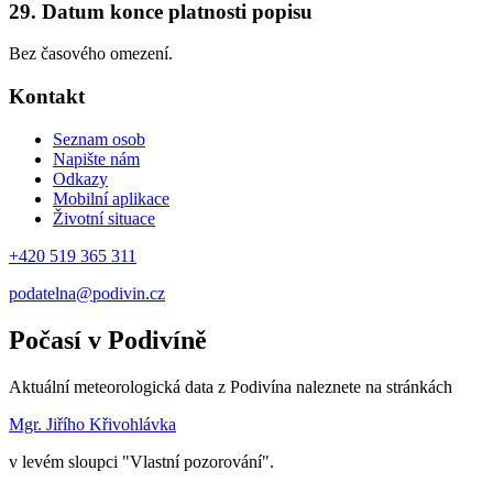
29. Datum konce platnosti popisu
Bez časového omezení.
Kontakt
Seznam osob
Napište nám
Odkazy
Mobilní aplikace
Životní situace
+420 519 365 311
podatelna@podivin.cz
Počasí v Podivíně
Aktuální meteorologická data z Podivína naleznete na stránkách
Mgr. Jiřího Křivohlávka
v levém sloupci "Vlastní pozorování".