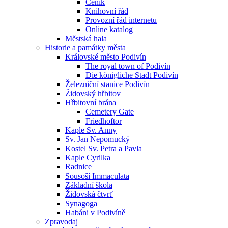
Ceník
Knihovní řád
Provozní řád internetu
Online katalog
Městská hala
Historie a památky města
Královské město Podivín
The royal town of Podivín
Die königliche Stadt Podivín
Železniční stanice Podivín
Židovský hřbitov
Hřbitovní brána
Cemetery Gate
Friedhoftor
Kaple Sv. Anny
Sv. Jan Nepomucký
Kostel Sv. Petra a Pavla
Kaple Cyrilka
Radnice
Sousoší Immaculata
Základní škola
Židovská čtvrť
Synagoga
Habáni v Podivíně
Zpravodaj