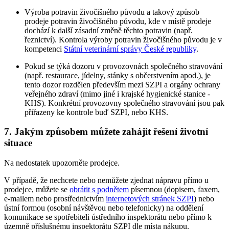
Výroba potravin živočišného původu a takový způsob
prodeje potravin živočišného původu, kde v místě prodeje
dochází k další zásadní změně těchto potravin (např.
řeznictví). Kontrola výroby potravin živočišného původu je v
kompetenci
Státní veterinární správy České republiky
.
Pokud se týká dozoru v provozovnách společného stravování
(např. restaurace, jídelny, stánky s občerstvením apod.), je
tento dozor rozdělen především mezi SZPI a orgány ochrany
veřejného zdraví (mimo jiné i krajské hygienické stanice -
KHS). Konkrétní provozovny společného stravování jsou pak
přiřazeny ke kontrole buď SZPI, nebo KHS.
7. Jakým způsobem můžete zahájit řešení životní
situace
Na nedostatek upozorněte prodejce.
V případě, že nechcete nebo nemůžete zjednat nápravu přímo u
prodejce, můžete se
obrátit s podnětem
písemnou (dopisem, faxem,
e-mailem nebo prostřednictvím
internetových stránek SZPI
) nebo
ústní formou (osobní návštěvou nebo telefonicky) na oddělení
komunikace se spotřebiteli ústředního inspektorátu nebo přímo k
územně příslušnému inspektorátu SZPI dle místa nákupu.