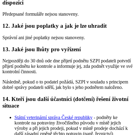
dispozici
Předepsané formuláře nejsou stanoveny.
12. Jaké jsou poplatky a jak je lze uhradit
Správní ani jiné poplatky nejsou stanoveny.
13. Jaké jsou lhůty pro vyřízení
Nejpozději do 30 dnů ode dne přijetí podnětu SZPI podateli potvrdí
přijetí podnětu ke kontrole a informuje jej, zda podnět využije ve své
kontrolní činnosti.
Následně, pokud o to podatel požádá, SZPI v souladu s principem
dobré správy podateli sdělí, jak bylo s jeho podnětem naloženo.
14. Kteří jsou další účastníci (dotčení) řešení životní
situace
Státní veterinární správa České republiky
- podněty ke
kontrole na potraviny živočišného původu v místě jejich
výroby a při jejich prodeji, pokud v místě prodeje dochází k
další zásadní změně těchto potravin (např. řeznictví)