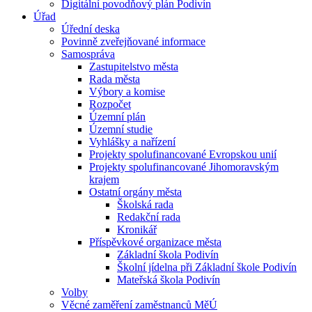
Digitální povodňový plán Podivín
Úřad
Úřední deska
Povinně zveřejňované informace
Samospráva
Zastupitelstvo města
Rada města
Výbory a komise
Rozpočet
Územní plán
Územní studie
Vyhlášky a nařízení
Projekty spolufinancované Evropskou unií
Projekty spolufinancované Jihomoravským
krajem
Ostatní orgány města
Školská rada
Redakční rada
Kronikář
Příspěvkové organizace města
Základní škola Podivín
Školní jídelna při Základní škole Podivín
Mateřská škola Podivín
Volby
Věcné zaměření zaměstnanců MěÚ