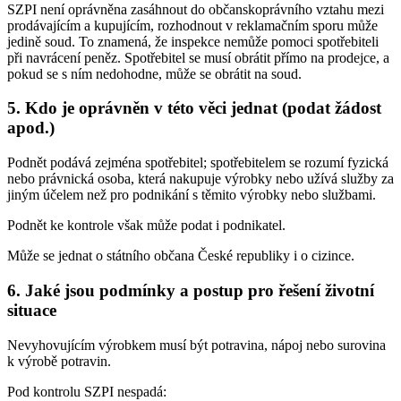
SZPI není oprávněna zasáhnout do občanskoprávního vztahu mezi
prodávajícím a kupujícím, rozhodnout v reklamačním sporu může
jedině soud. To znamená, že inspekce nemůže pomoci spotřebiteli
při navrácení peněz. Spotřebitel se musí obrátit přímo na prodejce, a
pokud se s ním nedohodne, může se obrátit na soud.
5. Kdo je oprávněn v této věci jednat (podat žádost
apod.)
Podnět podává zejména spotřebitel; spotřebitelem se rozumí fyzická
nebo právnická osoba, která nakupuje výrobky nebo užívá služby za
jiným účelem než pro podnikání s těmito výrobky nebo službami.
Podnět ke kontrole však může podat i podnikatel.
Může se jednat o státního občana České republiky i o cizince.
6. Jaké jsou podmínky a postup pro řešení životní
situace
Nevyhovujícím výrobkem musí být potravina, nápoj nebo surovina
k výrobě potravin.
Pod kontrolu SZPI nespadá: