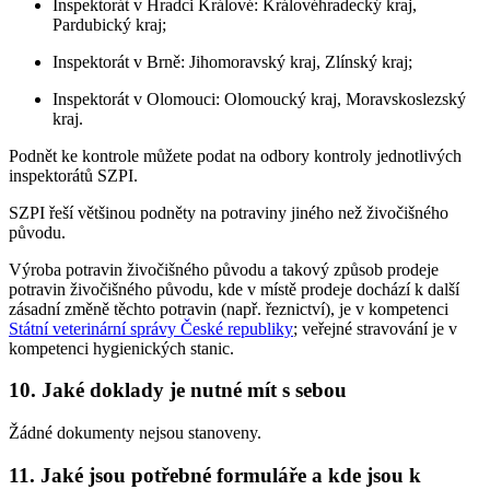
Inspektorát v Hradci Králové: Královéhradecký kraj,
Pardubický kraj;
Inspektorát v Brně: Jihomoravský kraj, Zlínský kraj;
Inspektorát v Olomouci: Olomoucký kraj, Moravskoslezský
kraj.
Podnět ke kontrole můžete podat na odbory kontroly jednotlivých
inspektorátů SZPI.
SZPI řeší většinou podněty na potraviny jiného než živočišného
původu.
Výroba potravin živočišného původu a takový způsob prodeje
potravin živočišného původu, kde v místě prodeje dochází k další
zásadní změně těchto potravin (např. řeznictví), je v kompetenci
Státní veterinární správy České republiky
; veřejné stravování je v
kompetenci hygienických stanic.
10. Jaké doklady je nutné mít s sebou
Žádné dokumenty nejsou stanoveny.
11. Jaké jsou potřebné formuláře a kde jsou k