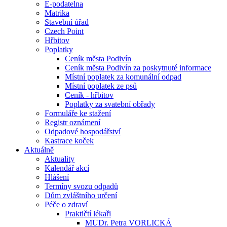
E-podatelna
Matrika
Stavební úřad
Czech Point
Hřbitov
Poplatky
Ceník města Podivín
Ceník města Podivín za poskytnuté informace
Místní poplatek za komunální odpad
Místní poplatek ze psů
Ceník - hřbitov
Poplatky za svatební obřady
Formuláře ke stažení
Registr oznámení
Odpadové hospodářství
Kastrace koček
Aktuálně
Aktuality
Kalendář akcí
Hlášení
Termíny svozu odpadů
Dům zvláštního určení
Péče o zdraví
Praktičtí lékaři
MUDr. Petra VORLICKÁ