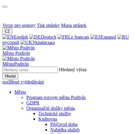
Verze pro seniory
Tisk stránky
Mapa stránek
CZ
English
Deutsch
Le français
Espanol
русский
Українська
Město
Podivín
Město
Podivín
Hledaný výraz
Hledat
rozšířené vyhledávání
Město
Program rozvoje města Podivín
GDPR
Organizační složky města
Technické služby
Knihovna
Půjčovní doba
Nabídka služeb