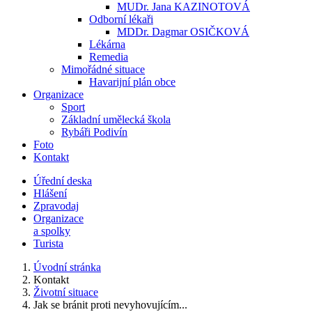
MUDr. Jana KAZINOTOVÁ
Odborní lékaři
MDDr. Dagmar OSIČKOVÁ
Lékárna
Remedia
Mimořádné situace
Havarijní plán obce
Organizace
Sport
Základní umělecká škola
Rybáři Podivín
Foto
Kontakt
Úřední deska
Hlášení
Zpravodaj
Organizace
a spolky
Turista
Úvodní stránka
Kontakt
Životní situace
Jak se bránit proti nevyhovujícím...