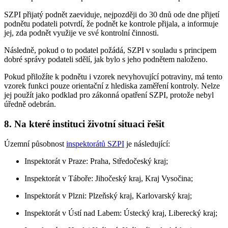
SZPI přijatý podnět zaeviduje, nejpozději do 30 dnů ode dne přijetí
podnětu podateli potvrdí, že podnět ke kontrole přijala, a informuje
jej, zda podnět využije ve své kontrolní činnosti.
Následně, pokud o to podatel požádá, SZPI v souladu s principem
dobré správy podateli sdělí, jak bylo s jeho podnětem naloženo.
Pokud přiložíte k podnětu i vzorek nevyhovující potraviny, má tento
vzorek funkci pouze orientační z hlediska zaměření kontroly. Nelze
jej použít jako podklad pro zákonná opatření SZPI, protože nebyl
úředně odebrán.
8. Na které instituci životní situaci řešit
Územní působnost
inspektorátů SZPI
je následující:
Inspektorát v Praze: Praha, Středočeský kraj;
Inspektorát v Táboře: Jihočeský kraj, Kraj Vysočina;
Inspektorát v Plzni: Plzeňský kraj, Karlovarský kraj;
Inspektorát v Ústí nad Labem: Ústecký kraj, Liberecký kraj;