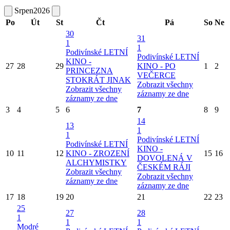
Srpen
2026
Po
Út
St
Čt
Pá
So
Ne
30
31
1
1
Podivínské LETNÍ
Podivínské LETNÍ
KINO -
27
28
29
KINO - PO
1
2
PRINCEZNA
VEČERCE
STOKRÁT JINAK
Zobrazit všechny
Zobrazit všechny
záznamy ze dne
záznamy ze dne
3
4
5
6
7
8
9
14
13
1
1
Podivínské LETNÍ
Podivínské LETNÍ
KINO -
10
11
12
KINO - ZROZENÍ
15
16
DOVOLENÁ V
ALCHYMISTKY
ČESKÉM RÁJI
Zobrazit všechny
Zobrazit všechny
záznamy ze dne
záznamy ze dne
17
18
19
20
21
22
23
25
27
28
1
1
1
Modré