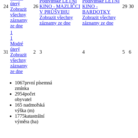
Podivínské LETNÍ
Podivínské LETNÍ
úterý
24
26
KINO - MAZLÍČCI
KINO -
29
30
Zobrazit
V PRŮŠVIHU
BARDOTKY
všechny
Zobrazit všechny
Zobrazit všechny
záznamy
záznamy ze dne
záznamy ze dne
ze dne
1
1
Modré
úterý
31
2
3
4
5
6
Zobrazit
všechny
záznamy
ze dne
1067
první písemná
zmínka
2954
počet
obyvatel
165
nadmořská
výška (m)
1775
katastrální
výměra (ha)