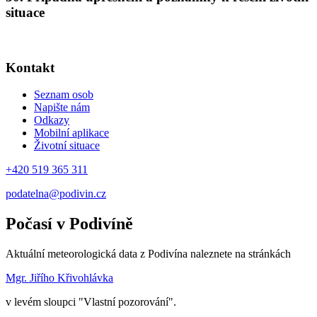
situace
Kontakt
Seznam osob
Napište nám
Odkazy
Mobilní aplikace
Životní situace
+420 519 365 311
podatelna@podivin.cz
Počasí v Podivíně
Aktuální meteorologická data z Podivína naleznete na stránkách
Mgr. Jiřího Křivohlávka
v levém sloupci "Vlastní pozorování".