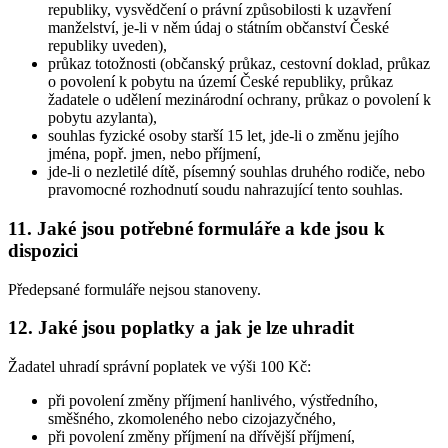
republiky, vysvědčení o právní způsobilosti k uzavření
manželství, je-li v něm údaj o státním občanství České
republiky uveden),
průkaz totožnosti (občanský průkaz, cestovní doklad, průkaz
o povolení k pobytu na území České republiky, průkaz
žadatele o udělení mezinárodní ochrany, průkaz o povolení k
pobytu azylanta),
souhlas fyzické osoby starší 15 let, jde-li o změnu jejího
jména, popř. jmen, nebo příjmení,
jde-li o nezletilé dítě, písemný souhlas druhého rodiče, nebo
pravomocné rozhodnutí soudu nahrazující tento souhlas.
11. Jaké jsou potřebné formuláře a kde jsou k
dispozici
Předepsané formuláře nejsou stanoveny.
12. Jaké jsou poplatky a jak je lze uhradit
Žadatel uhradí správní poplatek ve výši 100 Kč:
při povolení změny příjmení hanlivého, výstředního,
směšného, zkomoleného nebo cizojazyčného,
při povolení změny příjmení na dřívější příjmení,