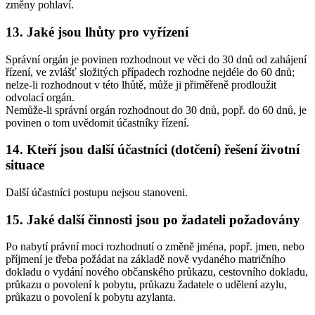
změny pohlaví.
13. Jaké jsou lhůty pro vyřízení
Správní orgán je povinen rozhodnout ve věci do 30 dnů od zahájení
řízení, ve zvlášť složitých případech rozhodne nejdéle do 60 dnů;
nelze-li rozhodnout v této lhůtě, může ji přiměřeně prodloužit
odvolací orgán.
Nemůže-li správní orgán rozhodnout do 30 dnů, popř. do 60 dnů, je
povinen o tom uvědomit účastníky řízení.
14. Kteří jsou další účastníci (dotčení) řešení životní
situace
Další účastníci postupu nejsou stanoveni.
15. Jaké další činnosti jsou po žadateli požadovány
Po nabytí právní moci rozhodnutí o změně jména, popř. jmen, nebo
příjmení je třeba požádat na základě nově vydaného matričního
dokladu o vydání nového občanského průkazu, cestovního dokladu,
průkazu o povolení k pobytu, průkazu žadatele o udělení azylu,
průkazu o povolení k pobytu azylanta.