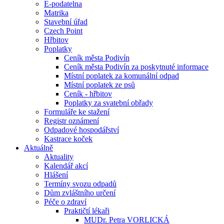
E-podatelna
Matrika
Stavební úřad
Czech Point
Hřbitov
Poplatky
Ceník města Podivín
Ceník města Podivín za poskytnuté informace
Místní poplatek za komunální odpad
Místní poplatek ze psů
Ceník - hřbitov
Poplatky za svatební obřady
Formuláře ke stažení
Registr oznámení
Odpadové hospodářství
Kastrace koček
Aktuálně
Aktuality
Kalendář akcí
Hlášení
Termíny svozu odpadů
Dům zvláštního určení
Péče o zdraví
Praktičtí lékaři
MUDr. Petra VORLICKÁ