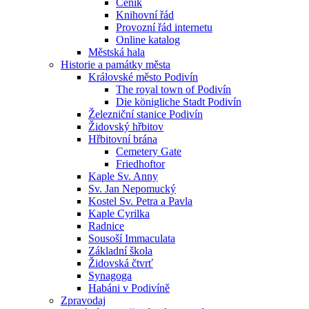
Ceník
Knihovní řád
Provozní řád internetu
Online katalog
Městská hala
Historie a památky města
Královské město Podivín
The royal town of Podivín
Die königliche Stadt Podivín
Železniční stanice Podivín
Židovský hřbitov
Hřbitovní brána
Cemetery Gate
Friedhoftor
Kaple Sv. Anny
Sv. Jan Nepomucký
Kostel Sv. Petra a Pavla
Kaple Cyrilka
Radnice
Sousoší Immaculata
Základní škola
Židovská čtvrť
Synagoga
Habáni v Podivíně
Zpravodaj