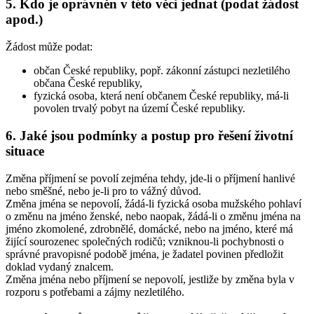
5. Kdo je oprávněn v této věci jednat (podat žádost
apod.)
Žádost může podat:
občan České republiky, popř. zákonní zástupci nezletilého
občana České republiky,
fyzická osoba, která není občanem České republiky, má-li
povolen trvalý pobyt na území České republiky.
6. Jaké jsou podmínky a postup pro řešení životní
situace
Změna příjmení se povolí zejména tehdy, jde-li o příjmení hanlivé
nebo směšné, nebo je-li pro to vážný důvod.
Změna jména se nepovolí, žádá-li fyzická osoba mužského pohlaví
o změnu na jméno ženské, nebo naopak, žádá-li o změnu jména na
jméno zkomolené, zdrobnělé, domácké, nebo na jméno, které má
žijící sourozenec společných rodičů; vzniknou-li pochybnosti o
správné pravopisné podobě jména, je žadatel povinen předložit
doklad vydaný znalcem.
Změna jména nebo příjmení se nepovolí, jestliže by změna byla v
rozporu s potřebami a zájmy nezletilého.