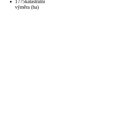
1775
katastrální
výměra (ha)