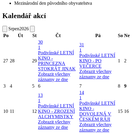
Mezinárodní den původního obyvatelstva
Kalendář akcí
Srpen
2026
Po
Út
St
Čt
Pá
So
Ne
30
31
1
1
Podivínské LETNÍ
Podivínské LETNÍ
KINO -
27
28
29
KINO - PO
1
2
PRINCEZNA
VEČERCE
STOKRÁT JINAK
Zobrazit všechny
Zobrazit všechny
záznamy ze dne
záznamy ze dne
3
4
5
6
7
8
9
14
13
1
1
Podivínské LETNÍ
Podivínské LETNÍ
KINO -
10
11
12
KINO - ZROZENÍ
15
16
DOVOLENÁ V
ALCHYMISTKY
ČESKÉM RÁJI
Zobrazit všechny
Zobrazit všechny
záznamy ze dne
záznamy ze dne