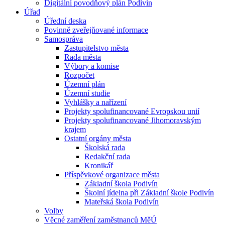
Digitální povodňový plán Podivín
Úřad
Úřední deska
Povinně zveřejňované informace
Samospráva
Zastupitelstvo města
Rada města
Výbory a komise
Rozpočet
Územní plán
Územní studie
Vyhlášky a nařízení
Projekty spolufinancované Evropskou unií
Projekty spolufinancované Jihomoravským
krajem
Ostatní orgány města
Školská rada
Redakční rada
Kronikář
Příspěvkové organizace města
Základní škola Podivín
Školní jídelna při Základní škole Podivín
Mateřská škola Podivín
Volby
Věcné zaměření zaměstnanců MěÚ