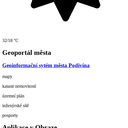
32/18 °C
Geoportál města
Geoinformační sytém města Podivína
mapy
katastr nemovitostí
územní plán
inženýrské sítě
posporty
Aplikace v Obraze