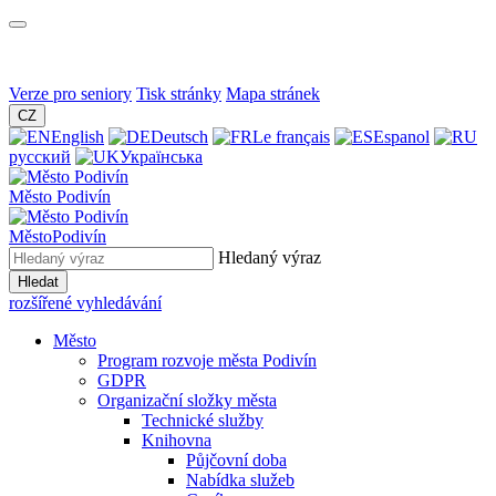
Verze pro seniory
Tisk stránky
Mapa stránek
CZ
English
Deutsch
Le français
Espanol
русский
Українська
Město
Podivín
Město
Podivín
Hledaný výraz
Hledat
rozšířené vyhledávání
Město
Program rozvoje města Podivín
GDPR
Organizační složky města
Technické služby
Knihovna
Půjčovní doba
Nabídka služeb