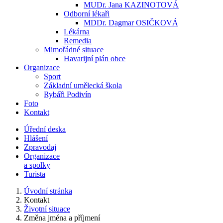
MUDr. Jana KAZINOTOVÁ
Odborní lékaři
MDDr. Dagmar OSIČKOVÁ
Lékárna
Remedia
Mimořádné situace
Havarijní plán obce
Organizace
Sport
Základní umělecká škola
Rybáři Podivín
Foto
Kontakt
Úřední deska
Hlášení
Zpravodaj
Organizace
a spolky
Turista
Úvodní stránka
Kontakt
Životní situace
Změna jména a příjmení