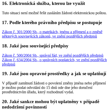
16. Elektronická služba, kterou lze využít
Tuto situaci není možné řešit zasláním žádosti elektronickou poštou.
17. Podle kterého právního předpisu se postupuje
Zákon č. 301/2000 Sb., o matrikách, jménu a příjmení a o změně
některých souvisejících zákonů, ve znění pozdějších předpisů
18. Jaké jsou související předpisy
Zákon č. 500/2004 Sb., správní řád, ve znění pozdějších předpisů
Zákon č. 634/2004 Sb., o správních poplatcích, ve znění pozdějších
předpisů
19. Jaké jsou opravné prostředky a jak se uplatňují
V případě zamítnutí žádosti o povolení změny jména nebo příjmení
je možno podat odvolání do 15 dnů ode dne jeho doručení
prostřednictvím úřadu, který rozhodnutí vydal.
20. Jaké sankce mohou být uplatněny v případě
nedodržení povinností