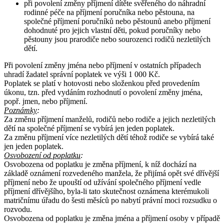
při povolení změny příjmení dítěte svěřeného do náhradní
rodinné péče na příjmení poručníka nebo pěstouna, na
společné příjmení poručníků nebo pěstounů anebo příjmení
dohodnuté pro jejich vlastní děti, pokud poručníky nebo
pěstouny jsou prarodiče nebo sourozenci rodičů nezletilých
dětí.
Při povolení změny jména nebo příjmení v ostatních případech
uhradí žadatel správní poplatek ve výši 1 000 Kč.
Poplatek se platí v hotovosti nebo složenkou před provedením
úkonu, tzn. před vydáním rozhodnutí o povolení změny jména,
popř. jmen, nebo příjmení.
Poznámky
:
Za změnu příjmení manželů, rodičů nebo rodiče a jejich nezletilých
dětí na společné příjmení se vybírá jen jeden poplatek.
Za změnu příjmení více nezletilých dětí téhož rodiče se vybírá také
jen jeden poplatek.
Osvobození od poplatku
:
Osvobozena od poplatku je změna příjmení, k níž dochází na
základě oznámení rozvedeného manžela, že přijímá opět své dřívější
příjmení nebo že upouští od užívání společného příjmení vedle
příjmení dřívějšího, byla-li tato skutečnost oznámena kterémukoli
matričnímu úřadu do šesti měsíců po nabytí právní moci rozsudku o
rozvodu.
Osvobozena od poplatku je změna jména a příjmení osoby v případě