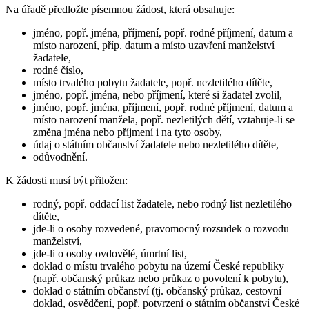
Na úřadě předložte písemnou žádost, která obsahuje:
jméno, popř. jména, příjmení, popř. rodné příjmení, datum a
místo narození, příp. datum a místo uzavření manželství
žadatele,
rodné číslo,
místo trvalého pobytu žadatele, popř. nezletilého dítěte,
jméno, popř. jména, nebo příjmení, které si žadatel zvolil,
jméno, popř. jména, příjmení, popř. rodné příjmení, datum a
místo narození manžela, popř. nezletilých dětí, vztahuje-li se
změna jména nebo příjmení i na tyto osoby,
údaj o státním občanství žadatele nebo nezletilého dítěte,
odůvodnění.
K žádosti musí být přiložen:
rodný, popř. oddací list žadatele, nebo rodný list nezletilého
dítěte,
jde-li o osoby rozvedené, pravomocný rozsudek o rozvodu
manželství,
jde-li o osoby ovdovělé, úmrtní list,
doklad o místu trvalého pobytu na území České republiky
(např. občanský průkaz nebo průkaz o povolení k pobytu),
doklad o státním občanství (tj. občanský průkaz, cestovní
doklad, osvědčení, popř. potvrzení o státním občanství České