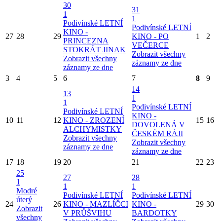
30
31
1
1
Podivínské LETNÍ
Podivínské LETNÍ
KINO -
27
28
29
KINO - PO
1
2
PRINCEZNA
VEČERCE
STOKRÁT JINAK
Zobrazit všechny
Zobrazit všechny
záznamy ze dne
záznamy ze dne
3
4
5
6
7
8
9
14
13
1
1
Podivínské LETNÍ
Podivínské LETNÍ
KINO -
10
11
12
KINO - ZROZENÍ
15
16
DOVOLENÁ V
ALCHYMISTKY
ČESKÉM RÁJI
Zobrazit všechny
Zobrazit všechny
záznamy ze dne
záznamy ze dne
17
18
19
20
21
22
23
25
27
28
1
1
1
Modré
Podivínské LETNÍ
Podivínské LETNÍ
úterý
24
26
KINO - MAZLÍČCI
KINO -
29
30
Zobrazit
V PRŮŠVIHU
BARDOTKY
všechny