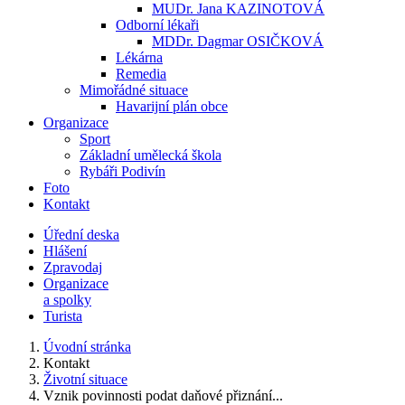
MUDr. Jana KAZINOTOVÁ
Odborní lékaři
MDDr. Dagmar OSIČKOVÁ
Lékárna
Remedia
Mimořádné situace
Havarijní plán obce
Organizace
Sport
Základní umělecká škola
Rybáři Podivín
Foto
Kontakt
Úřední deska
Hlášení
Zpravodaj
Organizace
a spolky
Turista
Úvodní stránka
Kontakt
Životní situace
Vznik povinnosti podat daňové přiznání...