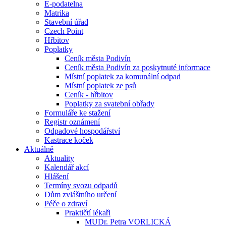
E-podatelna
Matrika
Stavební úřad
Czech Point
Hřbitov
Poplatky
Ceník města Podivín
Ceník města Podivín za poskytnuté informace
Místní poplatek za komunální odpad
Místní poplatek ze psů
Ceník - hřbitov
Poplatky za svatební obřady
Formuláře ke stažení
Registr oznámení
Odpadové hospodářství
Kastrace koček
Aktuálně
Aktuality
Kalendář akcí
Hlášení
Termíny svozu odpadů
Dům zvláštního určení
Péče o zdraví
Praktičtí lékaři
MUDr. Petra VORLICKÁ