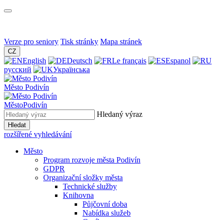
Verze pro seniory
Tisk stránky
Mapa stránek
CZ
English
Deutsch
Le français
Espanol
русский
Українська
Město
Podivín
Město
Podivín
Hledaný výraz
Hledat
rozšířené vyhledávání
Město
Program rozvoje města Podivín
GDPR
Organizační složky města
Technické služby
Knihovna
Půjčovní doba
Nabídka služeb