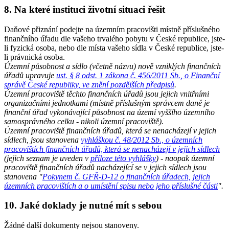
8. Na které instituci životní situaci řešit
Daňové přiznání podejte na územním pracovišti místně příslušného
finančního úřadu dle vašeho trvalého pobytu v České republice, jste-
li fyzická osoba, nebo dle místa vašeho sídla v České republice, jste-
li právnická osoba.
Územní působnost a sídlo (včetně názvu) nově vzniklých finančních
úřadů upravuje
ust. § 8 odst. 1 zákona č. 456/2011 Sb., o Finanční
správě České republiky, ve znění pozdějších předpisů
.
Územní pracoviště těchto finančních úřadů jsou jejich vnitřními
organizačními jednotkami (místně příslušným správcem daně je
finanční úřad vykonávající působnost na území vyššího územního
samosprávného celku - nikoli územní pracoviště).
Územní pracoviště finančních úřadů, která se nenacházejí v jejich
sídlech, jsou stanovena
vyhláškou č. 48/2012 Sb., o územních
pracovištích finančních úřadů, která se nenacházejí v jejich sídlech
(jejich seznam je uveden v
příloze této vyhlášky
) - naopak územní
pracoviště finančních úřadů nacházející se v jejich sídlech jsou
stanovena "
Pokynem č. GFŘ-D-12 o finančních úřadech, jejich
územních pracovištích a o umístění spisu nebo jeho příslušné části
".
10. Jaké doklady je nutné mít s sebou
Žádné další dokumenty nejsou stanoveny.