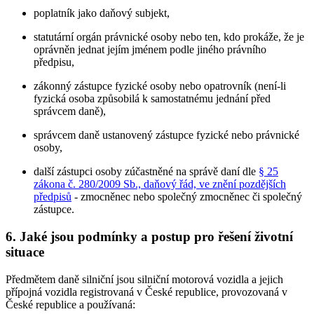
poplatník jako daňový subjekt,
statutární orgán právnické osoby nebo ten, kdo prokáže, že je
oprávněn jednat jejím jménem podle jiného právního
předpisu,
zákonný zástupce fyzické osoby nebo opatrovník (není-li
fyzická osoba způsobilá k samostatnému jednání před
správcem daně),
správcem daně ustanovený zástupce fyzické nebo právnické
osoby,
další zástupci osoby zúčastněné na správě daní dle
§ 25
zákona č. 280/2009 Sb., daňový řád, ve znění pozdějších
předpisů
- zmocněnec nebo společný zmocněnec či společný
zástupce.
6. Jaké jsou podmínky a postup pro řešení životní
situace
Předmětem daně silniční jsou silniční motorová vozidla a jejich
přípojná vozidla registrovaná v České republice, provozovaná v
České republice a používaná: