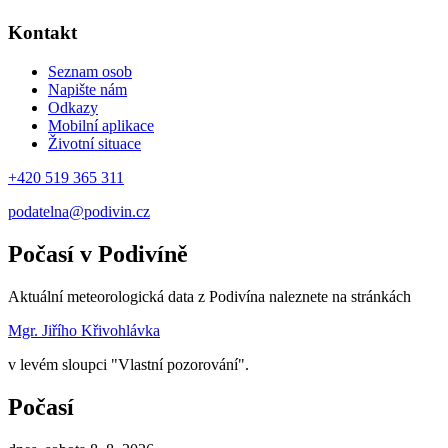
Kontakt
Seznam osob
Napište nám
Odkazy
Mobilní aplikace
Životní situace
+420 519 365 311
podatelna@podivin.cz
Počasí v Podivíně
Aktuální meteorologická data z Podivína naleznete na stránkách
Mgr. Jiřího Křivohlávka
v levém sloupci "Vlastní pozorování".
Počasí