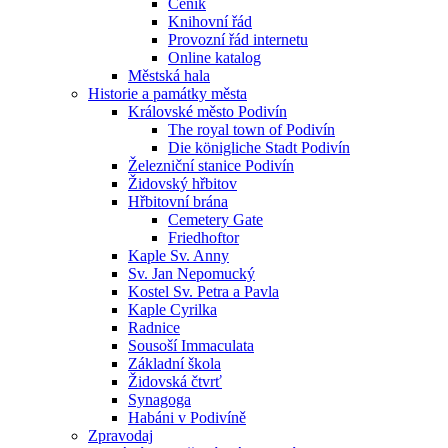
Ceník
Knihovní řád
Provozní řád internetu
Online katalog
Městská hala
Historie a památky města
Královské město Podivín
The royal town of Podivín
Die königliche Stadt Podivín
Železniční stanice Podivín
Židovský hřbitov
Hřbitovní brána
Cemetery Gate
Friedhoftor
Kaple Sv. Anny
Sv. Jan Nepomucký
Kostel Sv. Petra a Pavla
Kaple Cyrilka
Radnice
Sousoší Immaculata
Základní škola
Židovská čtvrť
Synagoga
Habáni v Podivíně
Zpravodaj