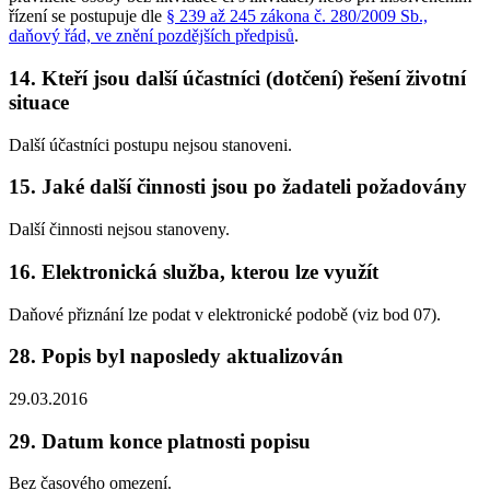
řízení se postupuje dle
§ 239 až 245 zákona č. 280/2009 Sb.,
daňový řád, ve znění pozdějších předpisů
.
14. Kteří jsou další účastníci (dotčení) řešení životní
situace
Další účastníci postupu nejsou stanoveni.
15. Jaké další činnosti jsou po žadateli požadovány
Další činnosti nejsou stanoveny.
16. Elektronická služba, kterou lze využít
Daňové přiznání lze podat v elektronické podobě (viz bod 07).
28. Popis byl naposledy aktualizován
29.03.2016
29. Datum konce platnosti popisu
Bez časového omezení.