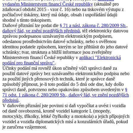
vydaném Ministerstvem financí České republiky
(aktuálně pro
zdaňovací období 2015 - vzor č. 16) nebo na tiskovém výstupu z
počítačové tiskárny, který má údaje, obsah i uspořádání údajů
shodné s tímto tiskopisem.
Daňové přiznání lze podat dle
§ 71 a násl. zákona č. 280/2009 Sb.,
daňový řád, ve znění pozdějších předpisů
, též elektronicky datovou
zprávou podepsanou uznávaným elektronickým podpisem,
odeslanou prostřednictvím datové schránky, nebo s ověřenou
identitou podatele způsobem, kterým se lze přihlásit do jeho datové
schránky; tvar, struktura a bližší informace jsou zveřejněny
Ministerstvem financí České republiky v
aplikaci "Elektronická
podání pro finanční správu"
.
Účinky podání má rovněž úkon učiněný vůči správci daně za
použití datové zprávy bez uznávaného elektronického podpisu nebo
za použití jiných přenosových technik, které je správce daně
způsobilý přijmout, je-li toto podání do 5 dnů ode dne, kdy došlo
správci daně, potvrzeno nebo opakováno způsobem uvedeným v
§
71 odst. 1 zákona č. 280/2009 Sb., daňový řád, ve znění pozdějších
předpisů
.
V daňovém přiznání jste povinni si daň vypočítat a uvést i vozidla
od daně osvobozená, kromě vozidel kategorie L (mopedy,
motocykly, tříkolky, lehké čtyřkolky a motokola) a jejich přípojných
vozidel a vozidla diplomatických misí a konzulárních úřadů, pokud
je zaručena vzájemnost.