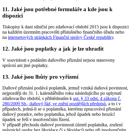
11. Jaké jsou potřebné formuláře a kde jsou k
dispozici
Tiskopisy k dani silniční pro zdaňovací období 2015 jsou k dispozici
na každém územním pracovišti příslušného finančního úřadu nebo
na
internetových stránkách Finanční správy České republiky
.
12. Jaké jsou poplatky a jak je lze uhradit
V souvislosti s podáním daňového přiznání nejsou stanoveny
správní ani jiné poplatky.
13. Jaké jsou lhůty pro vyřízení
Daňové přiznání podává poplatník, jemuž vzniká daňová povinnost,
nejpozději do 31. 1. kalendářního roku následujícího po uplynutí
zdaňovacího období, s přihlédnutím k
ust. § 33 odst. 4 zákona č.
280/2009 Sb., daňový řád, ve znění pozdějších předpisů
, a to i v
případech, jedná-li se o poplatníka, kterému zpracovává přiznání
daňový poradce, nebo poplatníka, jehož úpadek nebo hrozící
úpadek se řeší v insolvenčním řízení.
V případě přechodu daňové povinnosti (úmrtí poplatníka, zrušení
právnické osoby bez likvidace či s likvidací) nebo při insolvenčním