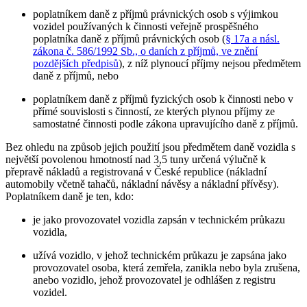
poplatníkem daně z příjmů právnických osob s výjimkou
vozidel používaných k činnosti veřejně prospěšného
poplatníka daně z příjmů právnických osob (
§ 17a a násl.
zákona č. 586/1992 Sb., o daních z příjmů, ve znění
pozdějších předpisů
), z níž plynoucí příjmy nejsou předmětem
daně z příjmů,
nebo
poplatníkem daně z příjmů fyzických osob
k činnosti nebo v
přímé souvislosti s činností, ze kterých plynou příjmy ze
samostatné činnosti podle zákona upravujícího daně z příjmů.
Bez ohledu na způsob jejich použití jsou předmětem daně vozidla s
největší povolenou hmotností nad 3,5 tuny určená výlučně k
přepravě nákladů a registrovaná v České republice (nákladní
automobily včetně tahačů, nákladní návěsy a nákladní přívěsy).
Poplatníkem daně je ten, kdo:
je jako provozovatel vozidla zapsán v technickém průkazu
vozidla,
užívá vozidlo, v jehož technickém průkazu je zapsána jako
provozovatel osoba, která zemřela, zanikla nebo byla zrušena,
anebo vozidlo, jehož provozovatel je odhlášen z registru
vozidel.