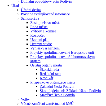
Digitální povodňový plán Podivín
Úřad
Úřední deska
Povinně zveřejňované informace
Samospráva
Zastupitelstvo města
Rada města
Výbory a komise
Rozpočet
Územní plán
Územní studie
Vyhlášky a nařízení
Projekty spolufinancované Evropskou unií
Projekty spolufinancované Jihomoravským
krajem
Ostatní orgány města
Školská rada
Redakční rada
Kronikář
Příspěvkové organizace města
Základní škola Podivín
Školní jídelna při Základní škole Podivín
Mateřská škola Podivín
Volby
Věcné zaměření zaměstnanců MěÚ