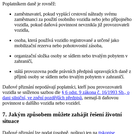
Poplatníkem daně je rovněž:
zaměstnavatel, pokud vyplácí cestovní náhrady svému
zaměstnanci za použití osobního vozidla nebo jeho přípojného
vozidla, pokud daňová povinnost nevznikla již provozovateli
vozidla,
osoba, která používá vozidlo registrované a určené jako
mobilizační rezerva nebo pohotovostní zásoba,
organizační složka osoby se sídlem nebo trvalým pobytem v
zahraničí,
stálá provozovna podle právních předpisů upravujících daně z
příjmů osoby se sídlem nebo trvalým pobytem v zahraničí.
Daňové přiznání nepodávají poplatníci, kteří jsou provozovateli
vozidla se sníženou sazbou dle
§ 6 odst. 9 zákona č. 16/1993 Sb., o
dani silniční, ve znění pozdějších předpisů
, nemají-li daňovou
povinnost u dalšího vozidla nebo vozidel.
7. Jakým způsobem můžete zahájit řešení životní
situace
Daňové přiznání lze podat (osobně, poštou) jen na
tiskopise