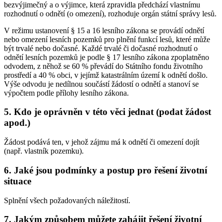
bezvýjimečný a o výjimce, která zpravidla předchází vlastnímu
rozhodnutí o odnětí (o omezení), rozhoduje orgán státní správy lesů.
V režimu ustanovení § 15 a 16 lesního zákona se provádí odnětí
nebo omezení lesních pozemků pro plnění funkcí lesů, které může
být trvalé nebo dočasné. Každé trvalé či dočasné rozhodnutí o
odnětí lesních pozemků je podle § 17 lesního zákona zpoplatněno
odvodem, z něhož se 60 % převádí do Státního fondu životního
prostředí a 40 % obci, v jejímž katastrálním území k odnětí došlo.
Výše odvodu je nedílnou součástí žádostí o odnětí a stanoví se
výpočtem podle přílohy lesního zákona.
5. Kdo je oprávněn v této věci jednat (podat žádost
apod.)
Žádost podává ten, v jehož zájmu má k odnětí či omezení dojít
(např. vlastník pozemku).
6. Jaké jsou podmínky a postup pro řešení životní
situace
Splnění všech požadovaných náležitostí.
7. Jakým způsobem můžete zahájit řešení životní