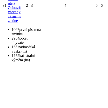
úterý
31
2
3
4
5
6
Zobrazit
všechny
záznamy
ze dne
1067
první písemná
zmínka
2954
počet
obyvatel
165
nadmořská
výška (m)
1775
katastrální
výměra (ha)