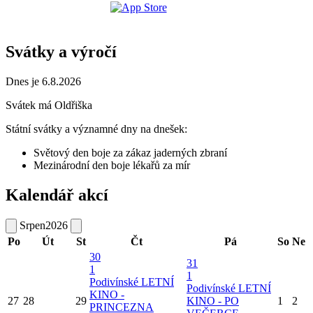
Svátky a výročí
Dnes je 6.8.2026
Svátek má
Oldřiška
Státní svátky a významné dny na dnešek:
Světový den boje za zákaz jaderných zbraní
Mezinárodní den boje lékařů za mír
Kalendář akcí
Srpen
2026
Po
Út
St
Čt
Pá
So
Ne
30
31
1
1
Podivínské LETNÍ
Podivínské LETNÍ
KINO -
27
28
29
KINO - PO
1
2
PRINCEZNA