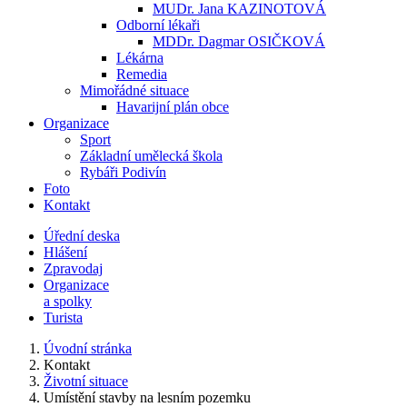
MUDr. Jana KAZINOTOVÁ
Odborní lékaři
MDDr. Dagmar OSIČKOVÁ
Lékárna
Remedia
Mimořádné situace
Havarijní plán obce
Organizace
Sport
Základní umělecká škola
Rybáři Podivín
Foto
Kontakt
Úřední deska
Hlášení
Zpravodaj
Organizace
a spolky
Turista
Úvodní stránka
Kontakt
Životní situace
Umístění stavby na lesním pozemku