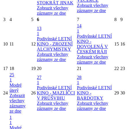
VEČERCE
STOKRÁT JINAK
Zobrazit všechny
Zobrazit všechny
záznamy ze dne
záznamy ze dne
3
4
5
6
7
8
9
14
13
1
1
Podivínské LETNÍ
Podivínské LETNÍ
KINO -
10
11
12
KINO - ZROZENÍ
15
16
DOVOLENÁ V
ALCHYMISTKY
ČESKÉM RÁJI
Zobrazit všechny
Zobrazit všechny
záznamy ze dne
záznamy ze dne
17
18
19
20
21
22
23
25
27
28
1
1
1
Modré
Podivínské LETNÍ
Podivínské LETNÍ
úterý
24
26
KINO - MAZLÍČCI
KINO -
29
30
Zobrazit
V PRŮŠVIHU
BARDOTKY
všechny
Zobrazit všechny
Zobrazit všechny
záznamy
záznamy ze dne
záznamy ze dne
ze dne
1
1
Modré