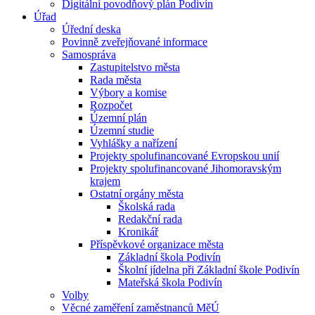
Digitální povodňový plán Podivín
Úřad
Úřední deska
Povinně zveřejňované informace
Samospráva
Zastupitelstvo města
Rada města
Výbory a komise
Rozpočet
Územní plán
Územní studie
Vyhlášky a nařízení
Projekty spolufinancované Evropskou unií
Projekty spolufinancované Jihomoravským
krajem
Ostatní orgány města
Školská rada
Redakční rada
Kronikář
Příspěvkové organizace města
Základní škola Podivín
Školní jídelna při Základní škole Podivín
Mateřská škola Podivín
Volby
Věcné zaměření zaměstnanců MěÚ