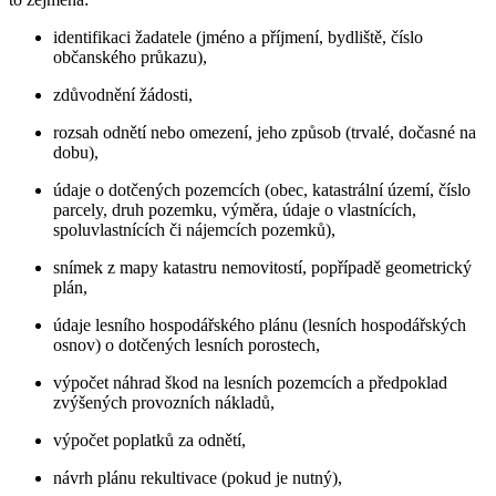
identifikaci žadatele (jméno a příjmení, bydliště, číslo
občanského průkazu),
zdůvodnění žádosti,
rozsah odnětí nebo omezení, jeho způsob (trvalé, dočasné na
dobu),
údaje o dotčených pozemcích (obec, katastrální území, číslo
parcely, druh pozemku, výměra, údaje o vlastnících,
spoluvlastnících či nájemcích pozemků),
snímek z mapy katastru nemovitostí, popřípadě geometrický
plán,
údaje lesního hospodářského plánu (lesních hospodářských
osnov) o dotčených lesních porostech,
výpočet náhrad škod na lesních pozemcích a předpoklad
zvýšených provozních nákladů,
výpočet poplatků za odnětí,
návrh plánu rekultivace (pokud je nutný),