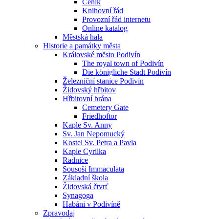
Ceník
Knihovní řád
Provozní řád internetu
Online katalog
Městská hala
Historie a památky města
Královské město Podivín
The royal town of Podivín
Die königliche Stadt Podivín
Železniční stanice Podivín
Židovský hřbitov
Hřbitovní brána
Cemetery Gate
Friedhoftor
Kaple Sv. Anny
Sv. Jan Nepomucký
Kostel Sv. Petra a Pavla
Kaple Cyrilka
Radnice
Sousoší Immaculata
Základní škola
Židovská čtvrť
Synagoga
Habáni v Podivíně
Zpravodaj