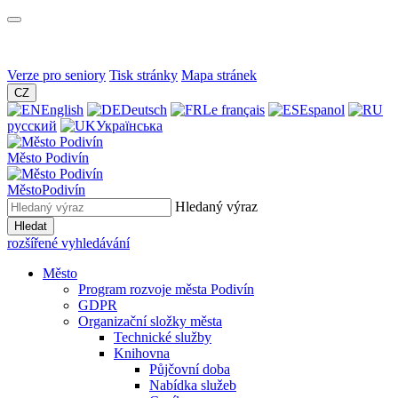
Verze pro seniory
Tisk stránky
Mapa stránek
CZ
English
Deutsch
Le français
Espanol
русский
Українська
Město
Podivín
Město
Podivín
Hledaný výraz
Hledat
rozšířené vyhledávání
Město
Program rozvoje města Podivín
GDPR
Organizační složky města
Technické služby
Knihovna
Půjčovní doba
Nabídka služeb