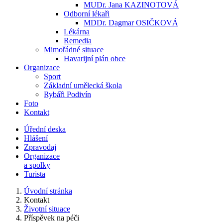
MUDr. Jana KAZINOTOVÁ
Odborní lékaři
MDDr. Dagmar OSIČKOVÁ
Lékárna
Remedia
Mimořádné situace
Havarijní plán obce
Organizace
Sport
Základní umělecká škola
Rybáři Podivín
Foto
Kontakt
Úřední deska
Hlášení
Zpravodaj
Organizace
a spolky
Turista
Úvodní stránka
Kontakt
Životní situace
Příspěvek na péči