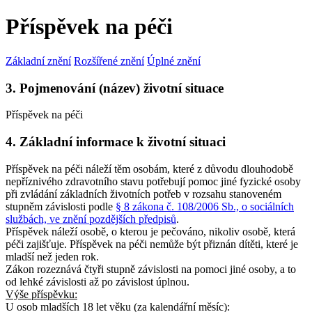
Příspěvek na péči
Základní znění
Rozšířené znění
Úplné znění
3. Pojmenování (název) životní situace
Příspěvek na péči
4. Základní informace k životní situaci
Příspěvek na péči náleží těm osobám, které z důvodu dlouhodobě
nepříznivého zdravotního stavu potřebují pomoc jiné fyzické osoby
při zvládání základních životních potřeb v rozsahu stanoveném
stupněm závislosti podle
§ 8 zákona č. 108/2006 Sb., o sociálních
službách, ve znění pozdějších předpisů
.
Příspěvek náleží osobě, o kterou je pečováno, nikoliv osobě, která
péči zajišťuje. Příspěvek na péči nemůže být přiznán dítěti, které je
mladší než jeden rok.
Zákon rozeznává čtyři stupně závislosti na pomoci jiné osoby, a to
od lehké závislosti až po závislost úplnou.
Výše příspěvku:
U osob
mladších 18 let věku
(za kalendářní měsíc):