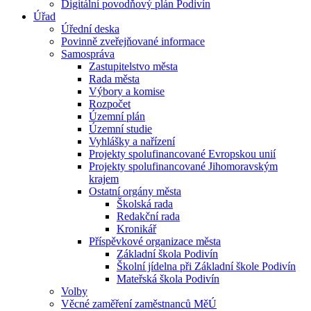
Digitální povodňový plán Podivín
Úřad
Úřední deska
Povinně zveřejňované informace
Samospráva
Zastupitelstvo města
Rada města
Výbory a komise
Rozpočet
Územní plán
Územní studie
Vyhlášky a nařízení
Projekty spolufinancované Evropskou unií
Projekty spolufinancované Jihomoravským
krajem
Ostatní orgány města
Školská rada
Redakční rada
Kronikář
Příspěvkové organizace města
Základní škola Podivín
Školní jídelna při Základní škole Podivín
Mateřská škola Podivín
Volby
Věcné zaměření zaměstnanců MěÚ