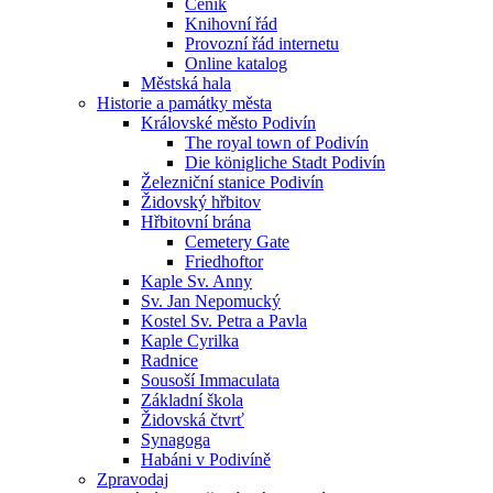
Ceník
Knihovní řád
Provozní řád internetu
Online katalog
Městská hala
Historie a památky města
Královské město Podivín
The royal town of Podivín
Die königliche Stadt Podivín
Železniční stanice Podivín
Židovský hřbitov
Hřbitovní brána
Cemetery Gate
Friedhoftor
Kaple Sv. Anny
Sv. Jan Nepomucký
Kostel Sv. Petra a Pavla
Kaple Cyrilka
Radnice
Sousoší Immaculata
Základní škola
Židovská čtvrť
Synagoga
Habáni v Podivíně
Zpravodaj