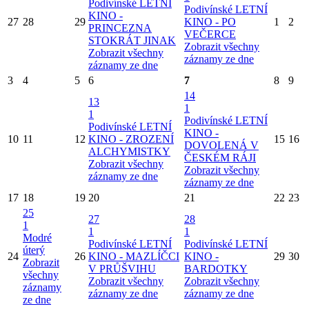
Podivínské LETNÍ
Podivínské LETNÍ
KINO -
27
28
29
KINO - PO
1
2
PRINCEZNA
VEČERCE
STOKRÁT JINAK
Zobrazit všechny
Zobrazit všechny
záznamy ze dne
záznamy ze dne
3
4
5
6
7
8
9
14
13
1
1
Podivínské LETNÍ
Podivínské LETNÍ
KINO -
10
11
12
KINO - ZROZENÍ
15
16
DOVOLENÁ V
ALCHYMISTKY
ČESKÉM RÁJI
Zobrazit všechny
Zobrazit všechny
záznamy ze dne
záznamy ze dne
17
18
19
20
21
22
23
25
27
28
1
1
1
Modré
Podivínské LETNÍ
Podivínské LETNÍ
úterý
24
26
KINO - MAZLÍČCI
KINO -
29
30
Zobrazit
V PRŮŠVIHU
BARDOTKY
všechny
Zobrazit všechny
Zobrazit všechny
záznamy
záznamy ze dne
záznamy ze dne
ze dne