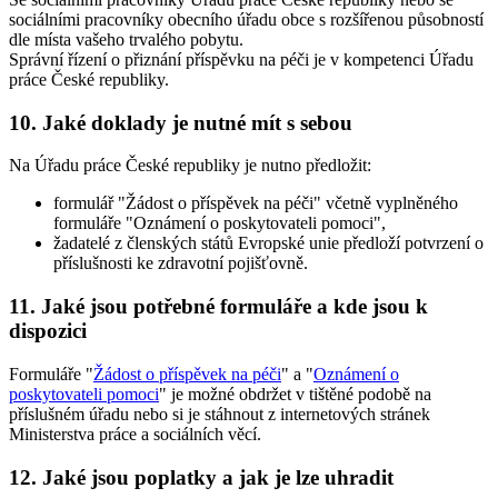
sociálními pracovníky obecního úřadu obce s rozšířenou působností
dle místa vašeho trvalého pobytu.
Správní řízení o přiznání příspěvku na péči je v kompetenci Úřadu
práce České republiky.
10. Jaké doklady je nutné mít s sebou
Na Úřadu práce České republiky je nutno předložit:
formulář "Žádost o příspěvek na péči" včetně vyplněného
formuláře "Oznámení o poskytovateli pomoci",
žadatelé z členských států Evropské unie předloží potvrzení o
příslušnosti ke zdravotní pojišťovně.
11. Jaké jsou potřebné formuláře a kde jsou k
dispozici
Formuláře "
Žádost o příspěvek na péči
" a "
Oznámení o
poskytovateli pomoci
" je možné obdržet v tištěné podobě na
příslušném úřadu nebo si je stáhnout z internetových stránek
Ministerstva práce a sociálních věcí.
12. Jaké jsou poplatky a jak je lze uhradit