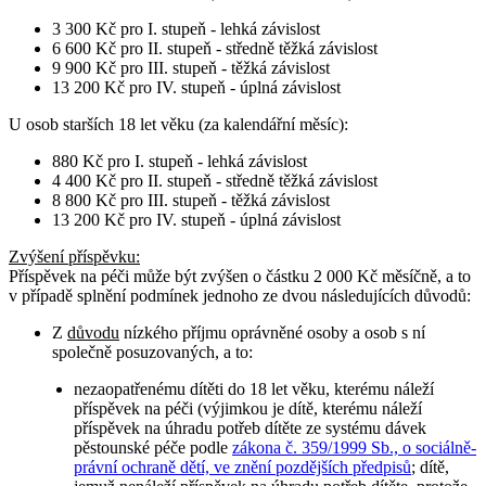
3 300 Kč pro I. stupeň - lehká závislost
6 600 Kč pro II. stupeň - středně těžká závislost
9 900 Kč pro III. stupeň - těžká závislost
13 200 Kč pro IV. stupeň - úplná závislost
U osob
starších 18 let věku
(za kalendářní měsíc):
880 Kč pro I. stupeň - lehká závislost
4 400 Kč pro II. stupeň - středně těžká závislost
8 800 Kč pro III. stupeň - těžká závislost
13 200 Kč pro IV. stupeň - úplná závislost
Zvýšení příspěvku
:
Příspěvek na péči může být zvýšen o částku 2 000 Kč měsíčně, a to
v případě splnění podmínek jednoho ze dvou následujících důvodů:
Z
důvodu
nízkého příjmu oprávněné osoby a osob s ní
společně posuzovaných, a to:
nezaopatřenému dítěti do 18 let věku, kterému náleží
příspěvek na péči (výjimkou je dítě, kterému náleží
příspěvek na úhradu potřeb dítěte ze systému dávek
pěstounské péče podle
zákona č. 359/1999 Sb., o sociálně-
právní ochraně dětí, ve znění pozdějších předpisů
; dítě,