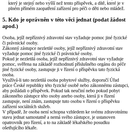
který je stejný nebo vyšší než tento příspěvek, a dítě, které je v
plném přímém zaopatření zařízení pro péči o děti nebo mládež.
5. Kdo je oprávněn v této věci jednat (podat žádost
apod.)
Osoba, jejíž nepříznivý zdravotní stav vyžaduje pomoc jiné fyzické
či právnické osoby.
Zákonný zástupce nezletilé osoby, jejíž nepříznivý zdravotní stav
vyžaduje pomoc jiné fyzické či právnické osoby.
Pokud je nezletilá osoba, jejíž nepříznivý zdravotní stav vyžaduje
pomoc, svěřena na základě rozhodnutí příslušného orgánu do péče
jiné fyzické osoby, zastupuje ji v řízení o příspěvku tato fyzická
osoba.
Využívá-li tato nezletilá osoba pobytové služby, doporučí Úřad
práce České republiky této fyzické osobě nebo zákonnému zástupci,
aby požádali o příspěvek. Pokud tak neučiní nebo pokud pobyt
zákonného zástupce této osoby anebo osoby, která ji v řízení
zastupuje, není znám, zastupuje tuto osobu v řízení o příspěvku
zařízení sociálních služeb.
V případě, že osoba není schopna vzhledem ke svému zdravotnímu
stavu jednat samostatně a nemá svého zástupce, je ustanoven
opatrovník pro řízení, a to na základě lékařského posudku
ošetřujícího lékaře.