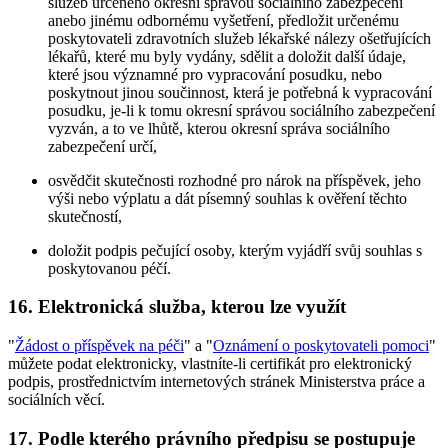
služeb určeného okresní správou sociálního zabezpečení
anebo jinému odbornému vyšetření, předložit určenému
poskytovateli zdravotních služeb lékařské nálezy ošetřujících
lékařů, které mu byly vydány, sdělit a doložit další údaje,
které jsou významné pro vypracování posudku, nebo
poskytnout jinou součinnost, která je potřebná k vypracování
posudku, je-li k tomu okresní správou sociálního zabezpečení
vyzván, a to ve lhůtě, kterou okresní správa sociálního
zabezpečení určí,
osvědčit skutečnosti rozhodné pro nárok na příspěvek, jeho
výši nebo výplatu a dát písemný souhlas k ověření těchto
skutečností,
doložit podpis pečující osoby, kterým vyjádří svůj souhlas s
poskytovanou péčí.
16. Elektronická služba, kterou lze využít
"
Žádost o příspěvek na péči
" a "
Oznámení o poskytovateli pomoci
"
můžete podat elektronicky, vlastníte-li certifikát pro elektronický
podpis, prostřednictvím internetových stránek Ministerstva práce a
sociálních věcí.
17. Podle kterého právního předpisu se postupuje