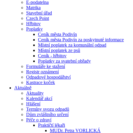
E-podatelna
Matrika
Stavební úřad
Czech Point
Hřbitov
Poplatky
Ceník města Podivín
Ceník města Podivín za poskytnuté informace
Místní poplatek za komunální odpad
Místní poplatek ze psů
Ceník - hřbitov
Poplatky za svatební obřady
Formuláře ke stažení
Registr oznámení
Odpadové hospodářství
Kastrace koček
Aktuálně
Aktuality
Kalendář akcí
Hlášení
Termíny svozu odpadů
Dům zvláštního určení
Péče o zdraví
Praktičtí lékaři
MUDr. Petra VORLICKÁ