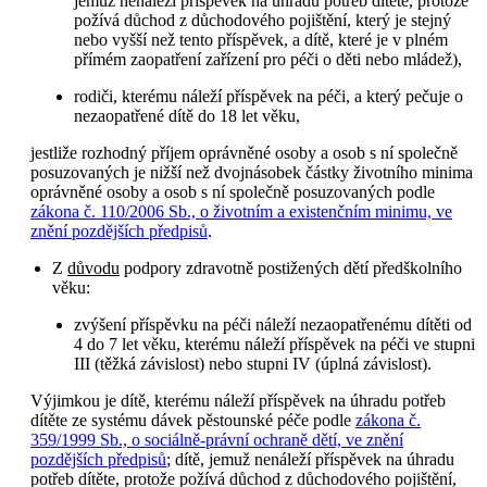
jemuž nenáleží příspěvek na úhradu potřeb dítěte, protože
požívá důchod z důchodového pojištění, který je stejný
nebo vyšší než tento příspěvek, a dítě, které je v plném
přímém zaopatření zařízení pro péči o děti nebo mládež),
rodiči, kterému náleží příspěvek na péči, a který pečuje o
nezaopatřené dítě do 18 let věku,
jestliže rozhodný příjem oprávněné osoby a osob s ní společně
posuzovaných je nižší než dvojnásobek částky životního minima
oprávněné osoby a osob s ní společně posuzovaných podle
zákona č. 110/2006 Sb., o životním a existenčním minimu, ve
znění pozdějších předpisů
.
Z
důvodu
podpory zdravotně postižených dětí předškolního
věku:
zvýšení příspěvku na péči náleží nezaopatřenému dítěti od
4 do 7 let věku, kterému náleží příspěvek na péči ve stupni
III (těžká závislost) nebo stupni IV (úplná závislost).
Výjimkou je dítě, kterému náleží příspěvek na úhradu potřeb
dítěte ze systému dávek pěstounské péče podle
zákona č.
359/1999 Sb., o sociálně-právní ochraně dětí, ve znění
pozdějších předpisů
; dítě, jemuž nenáleží příspěvek na úhradu
potřeb dítěte, protože požívá důchod z důchodového pojištění,