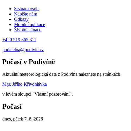
Seznam osob
Napište nám
Odkazy
Mobilní aplikace
Životní situace
+420 519 365 311
podatelna@podivin.cz
Počasí v Podivíně
Aktuální meteorologická data z Podivína naleznete na stránkách
Mgr. Jiřího Křivohlávka
v levém sloupci "Vlastní pozorování".
Počasí
dnes, pátek 7. 8. 2026