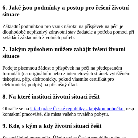
6. Jaké jsou podmínky a postup pro řešení životní
situace
Základní podmínkou pro vznik nároku na příspěvek na péči je
dlouhodobě nepříznivý zdravotní stav žadatele a potřeba pomoci při
zvládání základních životních potřeb.
7. Jakým způsobem můžete zahájit řešení životní
situace
Podejte písemnou žádost o příspěvek na péči na předepsaném
formuláři (na originálním nebo z internetových stránek vytištěném
tiskopisu, příp. elektronicky, pokud vlastníte certifikát pro
elektronický podpis) na příslušný úřad.
8. Na které instituci životní situaci řešit
Obraťte se na
Úřad práce České republiky - krajskou pobočku
, resp.
kontaktní pracoviště, dle místa vašeho trvalého pobytu.
9. Kde, s kým a kdy životní situaci řešit
Se sociálními pracovníky Úřadu práce České republiky nebo se