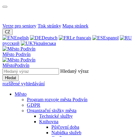
Verze pro seniory
Tisk stránky
Mapa stránek
CZ
English
Deutsch
Le français
Espanol
русский
Українська
Město
Podivín
Město
Podivín
Hledaný výraz
Hledat
rozšířené vyhledávání
Město
Program rozvoje města Podivín
GDPR
Organizační složky města
Technické služby
Knihovna
Půjčovní doba
Nabídka služeb