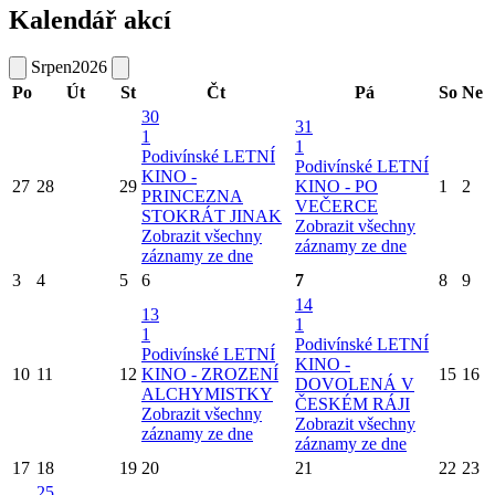
Kalendář akcí
Srpen
2026
Po
Út
St
Čt
Pá
So
Ne
30
31
1
1
Podivínské LETNÍ
Podivínské LETNÍ
KINO -
27
28
29
KINO - PO
1
2
PRINCEZNA
VEČERCE
STOKRÁT JINAK
Zobrazit všechny
Zobrazit všechny
záznamy ze dne
záznamy ze dne
3
4
5
6
7
8
9
14
13
1
1
Podivínské LETNÍ
Podivínské LETNÍ
KINO -
10
11
12
KINO - ZROZENÍ
15
16
DOVOLENÁ V
ALCHYMISTKY
ČESKÉM RÁJI
Zobrazit všechny
Zobrazit všechny
záznamy ze dne
záznamy ze dne
17
18
19
20
21
22
23
25