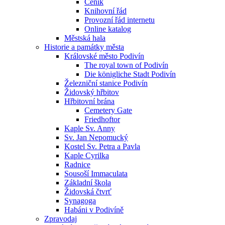
Ceník
Knihovní řád
Provozní řád internetu
Online katalog
Městská hala
Historie a památky města
Královské město Podivín
The royal town of Podivín
Die königliche Stadt Podivín
Železniční stanice Podivín
Židovský hřbitov
Hřbitovní brána
Cemetery Gate
Friedhoftor
Kaple Sv. Anny
Sv. Jan Nepomucký
Kostel Sv. Petra a Pavla
Kaple Cyrilka
Radnice
Sousoší Immaculata
Základní škola
Židovská čtvrť
Synagoga
Habáni v Podivíně
Zpravodaj