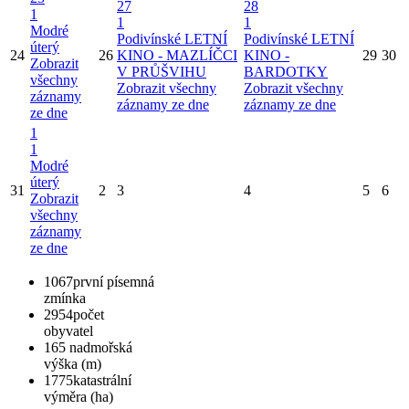
27
28
1
1
1
Modré
Podivínské LETNÍ
Podivínské LETNÍ
úterý
24
26
KINO - MAZLÍČCI
KINO -
29
30
Zobrazit
V PRŮŠVIHU
BARDOTKY
všechny
Zobrazit všechny
Zobrazit všechny
záznamy
záznamy ze dne
záznamy ze dne
ze dne
1
1
Modré
úterý
31
2
3
4
5
6
Zobrazit
všechny
záznamy
ze dne
1067
první písemná
zmínka
2954
počet
obyvatel
165
nadmořská
výška (m)
1775
katastrální
výměra (ha)