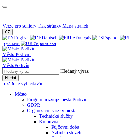
Verze pro seniory
Tisk stránky
Mapa stránek
CZ
English
Deutsch
Le français
Espanol
русский
Українська
Město
Podivín
Město
Podivín
Hledaný výraz
Hledat
rozšířené vyhledávání
Město
Program rozvoje města Podivín
GDPR
Organizační složky města
Technické služby
Knihovna
Půjčovní doba
Nabídka služeb