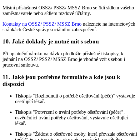
Místní příslušnost OSSZ/ PSSZ/ MSSZ Brno se řídí sídlem vašeho
zaměstnavatele nebo sídlem mzdové účtárny.
Kontakty na OSSZ/ PSSZ/ MSSZ Brno
naleznete na internetových
stránkách České správy sociálního zabezpečení.
10. Jaké doklady je nutné mít s sebou
Při uplatnění nároku na dávku předložte příslušné tiskopisy, k
jednání na OSSZ/ PSSZ/ MSSZ Brno je vhodné vzít s sebou i
pracovní smlouvu.
11. Jaké jsou potřebné formuláře a kde jsou k
dispozici
Tiskopis "Rozhodnutí o potřebě ošetřování (péče)" vystavuje
ošetřující lékař.
Tiskopis "Potvrzení o trvání potřeby ošetřování (péče)",
osvědčující trvání potřeby ošetřování, vystavuje ošetřující
lékař.
Tiskopis "Žádost o ošetřovné osoby, která převzala ošetřování
(péči)" je k dispozici na okresních správách sociálního