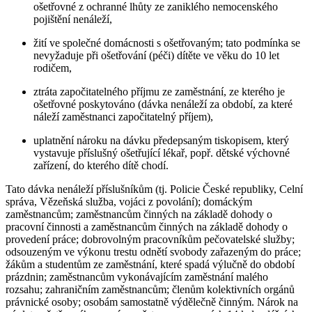
ošetřovné z ochranné lhůty ze zaniklého nemocenského
pojištění nenáleží,
žití ve společné domácnosti s ošetřovaným; tato podmínka se
nevyžaduje při ošetřování (péči) dítěte ve věku do 10 let
rodičem,
ztráta započitatelného příjmu ze zaměstnání, ze kterého je
ošetřovné poskytováno (dávka nenáleží za období, za které
náleží zaměstnanci započitatelný příjem),
uplatnění nároku na dávku předepsaným tiskopisem, který
vystavuje příslušný ošetřující lékař, popř. dětské výchovné
zařízení, do kterého dítě chodí.
Tato dávka nenáleží příslušníkům (tj. Policie České republiky, Celní
správa, Vězeňská služba, vojáci z povolání); domáckým
zaměstnancům; zaměstnancům činných na základě dohody o
pracovní činnosti a zaměstnancům činných na základě dohody o
provedení práce; dobrovolným pracovníkům pečovatelské služby;
odsouzeným ve výkonu trestu odnětí svobody zařazeným do práce;
žákům a studentům ze zaměstnání, které spadá výlučně do období
prázdnin; zaměstnancům vykonávajícím zaměstnání malého
rozsahu; zahraničním zaměstnancům; členům kolektivních orgánů
právnické osoby; osobám samostatně výdělečně činným. Nárok na