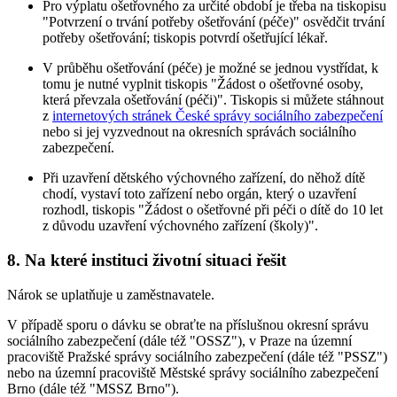
Pro výplatu ošetřovného za určité období je třeba na tiskopisu
"Potvrzení o trvání potřeby ošetřování (péče)" osvědčit trvání
potřeby ošetřování; tiskopis potvrdí ošetřující lékař.
V průběhu ošetřování (péče) je možné se jednou vystřídat, k
tomu je nutné vyplnit tiskopis "Žádost o ošetřovné osoby,
která převzala ošetřování (péči)". Tiskopis si můžete stáhnout
z
internetových stránek České správy sociálního zabezpečení
nebo si jej vyzvednout na okresních správách sociálního
zabezpečení.
Při uzavření dětského výchovného zařízení, do něhož dítě
chodí, vystaví toto zařízení nebo orgán, který o uzavření
rozhodl, tiskopis "Žádost o ošetřovné při péči o dítě do 10 let
z důvodu uzavření výchovného zařízení (školy)".
8. Na které instituci životní situaci řešit
Nárok se uplatňuje u zaměstnavatele.
V případě sporu o dávku se obraťte na příslušnou okresní správu
sociálního zabezpečení (dále též "OSSZ"), v Praze na územní
pracoviště Pražské správy sociálního zabezpečení (dále též "PSSZ")
nebo na územní pracoviště Městské správy sociálního zabezpečení
Brno (dále též "MSSZ Brno").