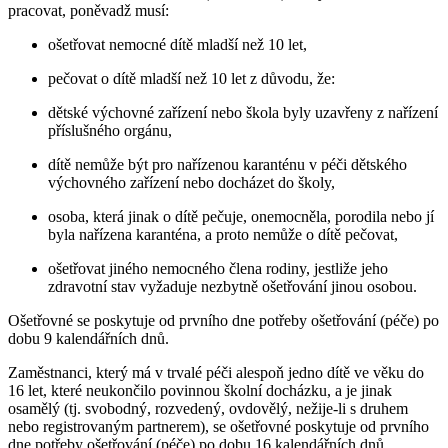
pracovat, poněvadž musí:
ošetřovat nemocné dítě mladší než 10 let,
pečovat o dítě mladší než 10 let z důvodu, že:
dětské výchovné zařízení nebo škola byly uzavřeny z nařízení
příslušného orgánu,
dítě nemůže být pro nařízenou karanténu v péči dětského
výchovného zařízení nebo docházet do školy,
osoba, která jinak o dítě pečuje, onemocněla, porodila nebo jí
byla nařízena karanténa, a proto nemůže o dítě pečovat,
ošetřovat jiného nemocného člena rodiny, jestliže jeho
zdravotní stav vyžaduje nezbytně ošetřování jinou osobou.
Ošetřovné se poskytuje od prvního dne potřeby ošetřování (péče) po
dobu 9 kalendářních dnů.
Zaměstnanci, který má v trvalé péči alespoň jedno dítě ve věku do
16 let, které neukončilo povinnou školní docházku, a je jinak
osamělý (tj. svobodný, rozvedený, ovdovělý, nežije-li s druhem
nebo registrovaným partnerem), se ošetřovné poskytuje od prvního
dne potřeby ošetřování (péče) po dobu 16 kalendářních dnů.