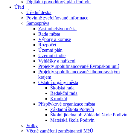
Digitální povodňový plán Podivín
Úřad
Úřední deska
Povinně zveřejňované informace
Samospráva
Zastupitelstvo města
Rada města
Výbory a komise
Rozpočet
Územní plán
Územní studie
Vyhlášky a nařízení
Projekty spolufinancované Evropskou unií
Projekty spolufinancované Jihomoravským
krajem
Ostatní orgány města
Školská rada
Redakční rada
Kronikář
Příspěvkové organizace města
Základní škola Podivín
Školní jídelna při Základní škole Podivín
Mateřská škola Podivín
Volby
Věcné zaměření zaměstnanců MěÚ