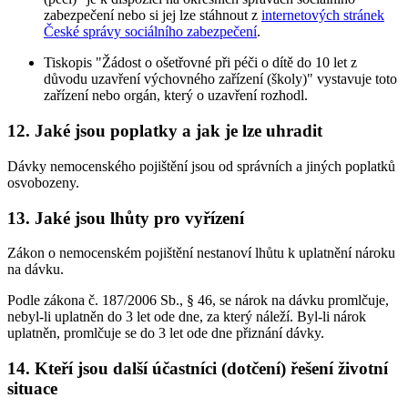
zabezpečení nebo si jej lze stáhnout z
internetových stránek
České správy sociálního zabezpečení
.
Tiskopis "Žádost o ošetřovné při péči o dítě do 10 let z
důvodu uzavření výchovného zařízení (školy)" vystavuje toto
zařízení nebo orgán, který o uzavření rozhodl.
12. Jaké jsou poplatky a jak je lze uhradit
Dávky nemocenského pojištění jsou od správních a jiných poplatků
osvobozeny.
13. Jaké jsou lhůty pro vyřízení
Zákon o nemocenském pojištění nestanoví lhůtu k uplatnění nároku
na dávku.
Podle zákona č. 187/2006 Sb., § 46, se nárok na dávku promlčuje,
nebyl-li uplatněn do 3 let ode dne, za který náleží. Byl-li nárok
uplatněn, promlčuje se do 3 let ode dne přiznání dávky.
14. Kteří jsou další účastníci (dotčení) řešení životní
situace