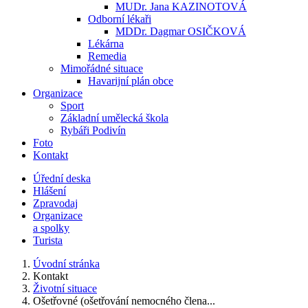
MUDr. Jana KAZINOTOVÁ
Odborní lékaři
MDDr. Dagmar OSIČKOVÁ
Lékárna
Remedia
Mimořádné situace
Havarijní plán obce
Organizace
Sport
Základní umělecká škola
Rybáři Podivín
Foto
Kontakt
Úřední deska
Hlášení
Zpravodaj
Organizace
a spolky
Turista
Úvodní stránka
Kontakt
Životní situace
Ošetřovné (ošetřování nemocného člena...