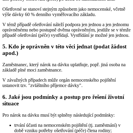
Ošetřovné se stanoví stejným způsobem jako nemocenské, včetně
výše dávky 60 % denního vyměřovacího základu.
V témž případě ošetřování náleží podpora jen jednou a jen jednomu
oprávněnému nebo postupně dvěma oprávněným, jestliže se v témže
případě ošetřování (péče) vystřídají. Vystřídání je možné jen jednou.
5. Kdo je oprávněn v této věci jednat (podat žádost
apod.)
Zaměstnanec, který nárok na dávku uplatňuje, popř. jiná osoba na
základě plné moci zaměstnance.
V závažných případech může orgán nemocenského pojištění
ustanovit tzv. "zvláštního příjemce dávky".
6. Jaké jsou podmínky a postup pro řešení životní
situace
Pro nárok na dávku musí být splněny následující podmínky:
trvání účasti na nemocenském pojištění (tj. zaměstnání) v
době vzniku potřeby ošetřování (péče) člena rodiny;