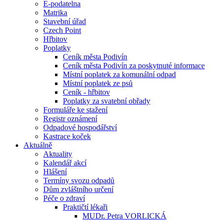
E-podatelna
Matrika
Stavební úřad
Czech Point
Hřbitov
Poplatky
Ceník města Podivín
Ceník města Podivín za poskytnuté informace
Místní poplatek za komunální odpad
Místní poplatek ze psů
Ceník - hřbitov
Poplatky za svatební obřady
Formuláře ke stažení
Registr oznámení
Odpadové hospodářství
Kastrace koček
Aktuálně
Aktuality
Kalendář akcí
Hlášení
Termíny svozu odpadů
Dům zvláštního určení
Péče o zdraví
Praktičtí lékaři
MUDr. Petra VORLICKÁ