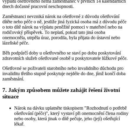
výplatu ošetřovného nemá zaměstnanec v prvních 14 kalendářních
dnech dočasné pracovní neschopnosti.
Zaměstnanci nevzniká nárok na ošetřovné z důvodu ošetřování
dítěte nebo péče o ně, jestliže jiná fyzická osoba má z důvodu péče
o toto dítě nárok na výplatu peněžité pomoci v mateřství nebo na
rodičovský příspěvek. To neplatí, pokud tato jiná osoba
onemocněla, utrpěla úraz, porodila, byla přijata do ústavní nebo
lázeňské péče.
Běh podpůrčí doby u ošetřovného se staví po dobu poskytování
zdravotních služeb ošetřované osobě u poskytovatele lůžkové péče.
Ošetřovné se poživateli starobního nebo invalidního důchodu pro
invaliditu třetího stupně poskytuje nejdéle do dne, jímž končí doba
zaměstnání.
7. Jakým způsobem můžete zahájit řešení životní
situace
Nárok na dávku uplatněte tiskopisem "Rozhodnutí o potřebě
ošetřování (péče)", který vystaví při onemocnění člena rodiny
nebo osoby, která jinak o dítě pečuje, jeho (její) ošetřující
lékař.