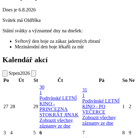
Dnes je 6.8.2026
Svátek má
Oldřiška
Státní svátky a významné dny na dnešek:
Světový den boje za zákaz jaderných zbraní
Mezinárodní den boje lékařů za mír
Kalendář akcí
Srpen
2026
Po
Út
St
Čt
Pá
So
Ne
30
31
1
1
Podivínské LETNÍ
Podivínské LETNÍ
KINO -
27
28
29
KINO - PO
1
2
PRINCEZNA
VEČERCE
STOKRÁT JINAK
Zobrazit všechny
Zobrazit všechny
záznamy ze dne
záznamy ze dne
3
4
5
6
7
8
9