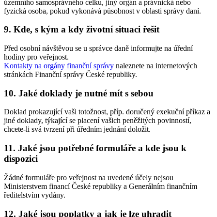
územního samosprávného celku, jiný orgán a právnická nebo
fyzická osoba, pokud vykonává působnost v oblasti správy daní.
9. Kde, s kým a kdy životní situaci řešit
Před osobní návštěvou se u správce daně informujte na úřední
hodiny pro veřejnost.
Kontakty na orgány finanční správy
naleznete na internetových
stránkách Finanční správy České republiky.
10. Jaké doklady je nutné mít s sebou
Doklad prokazující vaši totožnost, příp. doručený exekuční příkaz a
jiné doklady, týkající se placení vašich peněžitých povinností,
chcete-li svá tvrzení při úředním jednání doložit.
11. Jaké jsou potřebné formuláře a kde jsou k
dispozici
Žádné formuláře pro veřejnost na uvedené účely nejsou
Ministerstvem financí České republiky a Generálním finančním
ředitelstvím vydány.
12. Jaké jsou poplatky a jak je lze uhradit