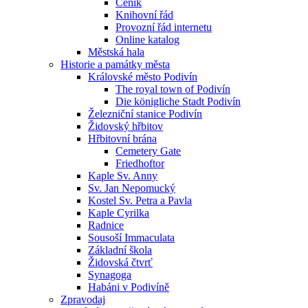
Ceník
Knihovní řád
Provozní řád internetu
Online katalog
Městská hala
Historie a památky města
Královské město Podivín
The royal town of Podivín
Die königliche Stadt Podivín
Železniční stanice Podivín
Židovský hřbitov
Hřbitovní brána
Cemetery Gate
Friedhoftor
Kaple Sv. Anny
Sv. Jan Nepomucký
Kostel Sv. Petra a Pavla
Kaple Cyrilka
Radnice
Sousoší Immaculata
Základní škola
Židovská čtvrť
Synagoga
Habáni v Podivíně
Zpravodaj