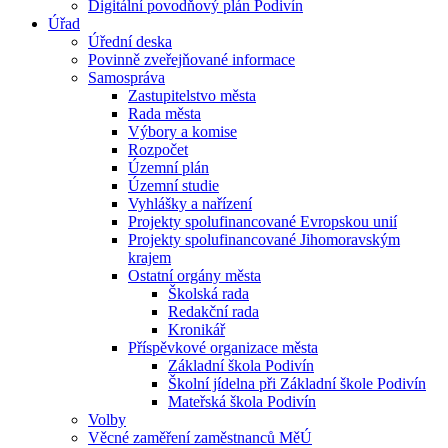
Digitální povodňový plán Podivín
Úřad
Úřední deska
Povinně zveřejňované informace
Samospráva
Zastupitelstvo města
Rada města
Výbory a komise
Rozpočet
Územní plán
Územní studie
Vyhlášky a nařízení
Projekty spolufinancované Evropskou unií
Projekty spolufinancované Jihomoravským
krajem
Ostatní orgány města
Školská rada
Redakční rada
Kronikář
Příspěvkové organizace města
Základní škola Podivín
Školní jídelna při Základní škole Podivín
Mateřská škola Podivín
Volby
Věcné zaměření zaměstnanců MěÚ