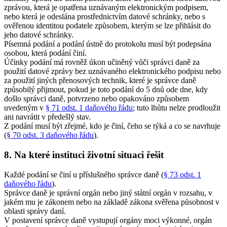
zprávou, která je opatřena uznávaným elektronickým podpisem,
nebo která je odeslána prostřednictvím datové schránky, nebo s
ověřenou identitou podatele způsobem, kterým se lze přihlásit do
jeho datové schránky.
Písemná podání a podání ústně do protokolu musí být podepsána
osobou, která podání činí.
Účinky podání má rovněž úkon učiněný vůči správci daně za
použití datové zprávy bez uznávaného elektronického podpisu nebo
za použití jiných přenosových technik, které je správce daně
způsobilý přijmout, pokud je toto podání do 5 dnů ode dne, kdy
došlo správci daně, potvrzeno nebo opakováno způsobem
uvedeným v
§ 71 odst. 1 daňového řádu
; tuto lhůtu nelze prodloužit
ani navrátit v předešlý stav.
Z podání musí být zřejmé, kdo je činí, čeho se týká a co se navrhuje
(
§ 70 odst. 3 daňového řádu
).
8. Na které instituci životní situaci řešit
Každé podání se činí u příslušného správce daně (
§ 73 odst. 1
daňového řádu
).
Správce daně je správní orgán nebo jiný státní orgán v rozsahu, v
jakém mu je zákonem nebo na základě zákona svěřena působnost v
oblasti správy daní.
V postavení správce daně vystupují orgány moci výkonné, orgán