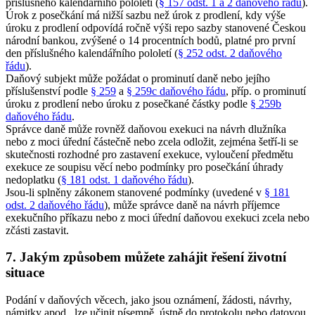
příslušného kalendářního pololetí (
§ 157 odst. 1 a 2 daňového řádu
).
Úrok z posečkání má nižší sazbu než úrok z prodlení, kdy výše
úroku z prodlení odpovídá ročně výši repo sazby stanovené Českou
národní bankou, zvýšené o 14 procentních bodů, platné pro první
den příslušného kalendářního pololetí (
§ 252 odst. 2 daňového
řádu
).
Daňový subjekt může požádat o prominutí daně nebo jejího
příslušenství podle
§ 259
a
§ 259c daňového řádu
, příp. o prominutí
úroku z prodlení nebo úroku z posečkané částky podle
§ 259b
daňového řádu
.
Správce daně může rovněž daňovou exekuci na návrh dlužníka
nebo z moci úřední částečně nebo zcela odložit, zejména šetří-li se
skutečnosti rozhodné pro zastavení exekuce, vyloučení předmětu
exekuce ze soupisu věcí nebo podmínky pro posečkání úhrady
nedoplatku (
§ 181 odst. 1 daňového řádu
).
Jsou-li splněny zákonem stanovené podmínky (uvedené v
§ 181
odst. 2 daňového řádu
), může správce daně na návrh příjemce
exekučního příkazu nebo z moci úřední daňovou exekuci zcela nebo
zčásti zastavit.
7. Jakým způsobem můžete zahájit řešení životní
situace
Podání v daňových věcech, jako jsou oznámení, žádosti, návrhy,
námitky apod., lze učinit písemně, ústně do protokolu nebo datovou