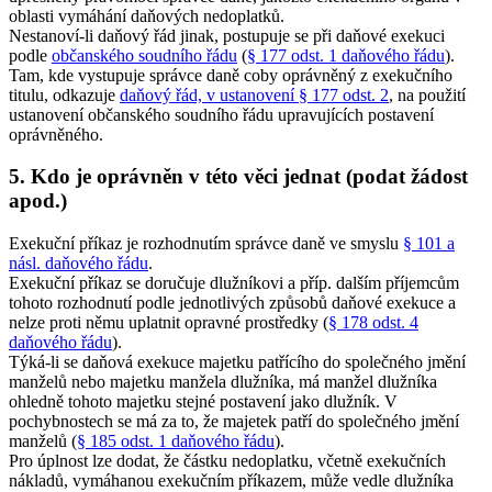
oblasti vymáhání daňových nedoplatků.
Nestanoví-li daňový řád jinak, postupuje se při daňové exekuci
podle
občanského soudního řádu
(
§ 177 odst. 1 daňového řádu
).
Tam, kde vystupuje správce daně coby oprávněný z exekučního
titulu, odkazuje
daňový řád, v ustanovení § 177 odst. 2
, na použití
ustanovení občanského soudního řádu upravujících postavení
oprávněného.
5. Kdo je oprávněn v této věci jednat (podat žádost
apod.)
Exekuční příkaz je rozhodnutím správce daně ve smyslu
§ 101 a
násl. daňového řádu
.
Exekuční příkaz se doručuje dlužníkovi a příp. dalším příjemcům
tohoto rozhodnutí podle jednotlivých způsobů daňové exekuce a
nelze proti němu uplatnit opravné prostředky (
§ 178 odst. 4
daňového řádu
).
Týká-li se daňová exekuce majetku patřícího do společného jmění
manželů nebo majetku manžela dlužníka, má manžel dlužníka
ohledně tohoto majetku stejné postavení jako dlužník. V
pochybnostech se má za to, že majetek patří do společného jmění
manželů (
§ 185 odst. 1 daňového řádu
).
Pro úplnost lze dodat, že částku nedoplatku, včetně exekučních
nákladů, vymáhanou exekučním příkazem, může vedle dlužníka