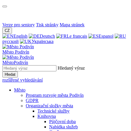
Verze pro seniory
Tisk stránky
Mapa stránek
CZ
English
Deutsch
Le français
Espanol
русский
Українська
Město
Podivín
Město
Podivín
Hledaný výraz
Hledat
rozšířené vyhledávání
Město
Program rozvoje města Podivín
GDPR
Organizační složky města
Technické služby
Knihovna
Půjčovní doba
Nabídka služeb