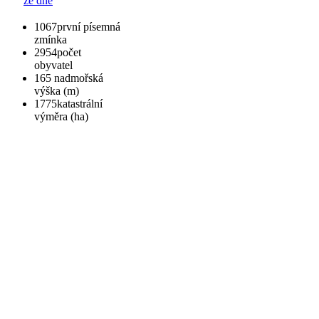
ze dne
1067
první písemná
zmínka
2954
počet
obyvatel
165
nadmořská
výška (m)
1775
katastrální
výměra (ha)