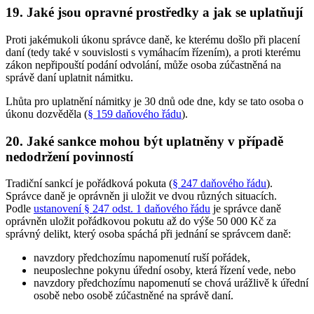
19. Jaké jsou opravné prostředky a jak se uplatňují
Proti jakémukoli úkonu správce daně, ke kterému došlo při placení
daní (tedy také v souvislosti s vymáhacím řízením), a proti kterému
zákon nepřipouští podání odvolání, může osoba zúčastněná na
správě daní uplatnit námitku.
Lhůta pro uplatnění námitky je 30 dnů ode dne, kdy se tato osoba o
úkonu dozvěděla (
§ 159 daňového řádu
).
20. Jaké sankce mohou být uplatněny v případě
nedodržení povinností
Tradiční sankcí je pořádková pokuta (
§ 247 daňového řádu
).
Správce daně je oprávněn ji uložit ve dvou různých situacích.
Podle
ustanovení § 247 odst. 1 daňového řádu
je správce daně
oprávněn uložit pořádkovou pokutu až do výše 50 000 Kč za
správný delikt, který osoba spáchá při jednání se správcem daně:
navzdory předchozímu napomenutí ruší pořádek,
neuposlechne pokynu úřední osoby, která řízení vede, nebo
navzdory předchozímu napomenutí se chová urážlivě k úřední
osobě nebo osobě zúčastněné na správě daní.