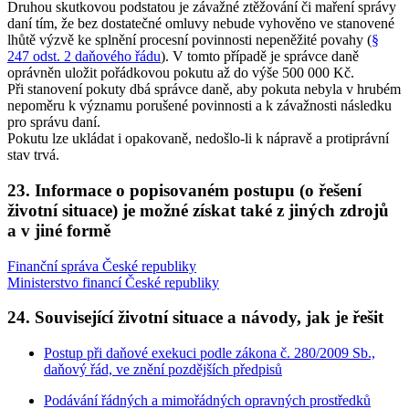
Druhou skutkovou podstatou je závažné ztěžování či maření správy
daní tím, že bez dostatečné omluvy nebude vyhověno ve stanovené
lhůtě výzvě ke splnění procesní povinnosti nepeněžité povahy (
§
247 odst. 2 daňového řádu
). V tomto případě je správce daně
oprávněn uložit pořádkovou pokutu až do výše 500 000 Kč.
Při stanovení pokuty dbá správce daně, aby pokuta nebyla v hrubém
nepoměru k významu porušené povinnosti a k závažnosti následku
pro správu daní.
Pokutu lze ukládat i opakovaně, nedošlo-li k nápravě a protiprávní
stav trvá.
23. Informace o popisovaném postupu (o řešení
životní situace) je možné získat také z jiných zdrojů
a v jiné formě
Finanční správa České republiky
Ministerstvo financí České republiky
24. Související životní situace a návody, jak je řešit
Postup při daňové exekuci podle zákona č. 280/2009 Sb.,
daňový řád, ve znění pozdějších předpisů
Podávání řádných a mimořádných opravných prostředků