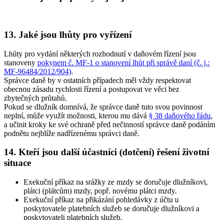
13. Jaké jsou lhůty pro vyřízení
Lhůty pro vydání některých rozhodnutí v daňovém řízení jsou
stanoveny
pokynem č. MF-1 o stanovení lhůt při správě daní (č. j.:
MF-96484/2012/904)
.
Správce daně by v ostatních případech měl vždy respektovat
obecnou zásadu rychlosti řízení a postupovat ve věci bez
zbytečných průtahů.
Pokud se dlužník domnívá, že správce daně tuto svou povinnost
neplní, může využít možnosti, kterou mu dává
§ 38 daňového řádu
,
a učinit kroky ke své ochraně před nečinností správce daně podáním
podnětu nejblíže nadřízenému správci daně.
14. Kteří jsou další účastníci (dotčení) řešení životní
situace
Exekuční příkaz na srážky ze mzdy se doručuje dlužníkovi,
plátci (plátcům) mzdy, popř. novému plátci mzdy
.
Exekuční příkaz na přikázání pohledávky z účtu u
poskytovatele platebních služeb se doručuje dlužníkovi a
poskytovateli platebních služeb
.