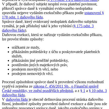
V případě, že daňový subjekt nesplní svou platební povinnost,
přikročí správce daně k vymáhání evidovaného nedoplatku
zpravidla nejprve vydáním exekučního příkazu podle
ustanovení §
178 odst. 1 daňového řádu
.
Správce daně, který evidovaný nedoplatek daňového subjektu
vymáhá, je pak příslušný také k jeho vybírání (
§ 175 odst. 3
daňového řádu
).
Daňovou exekuci, která se nařizuje vydáním exekučního příkazu,
lze provést těmito způsoby:
srážkami ze mzdy,
přikázáním pohledávky z účtu u poskytovatele platebních
služeb,
přikázáním jiné peněžité pohledávky,
postižením jiných majetkových práv,
prodejem movitých věcí, nebo
prodejem nemovitých věcí.
Procesní způsobilost správce daně k provedení výkonu rozhodnutí
vyplývá zejména ze
zákona č. 456/2011 Sb., o Finanční správě
České republiky, ve znění pozdějších předpisů
, a z
§ 1
a
§ 10 odst. 3
daňového řádu
.
V
daňovém řádu
je obecně definována procesní stránka daňového
řízení, jednotlivé způsoby provedení daňové exekuce a dále jsou zde
upřesněny pravomoci správce daně, jakožto exekučního orgánu v