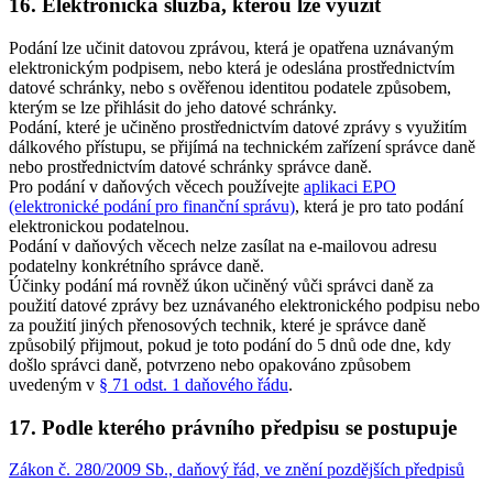
16. Elektronická služba, kterou lze využít
Podání lze učinit datovou zprávou, která je opatřena uznávaným
elektronickým podpisem, nebo která je odeslána prostřednictvím
datové schránky, nebo s ověřenou identitou podatele způsobem,
kterým se lze přihlásit do jeho datové schránky.
Podání, které je učiněno prostřednictvím datové zprávy s využitím
dálkového přístupu, se přijímá na technickém zařízení správce daně
nebo prostřednictvím datové schránky správce daně.
Pro podání v daňových věcech používejte
aplikaci EPO
(elektronické podání pro finanční správu)
, která je pro tato podání
elektronickou podatelnou.
Podání v daňových věcech nelze zasílat na e-mailovou adresu
podatelny konkrétního správce daně.
Účinky podání má rovněž úkon učiněný vůči správci daně za
použití datové zprávy bez uznávaného elektronického podpisu nebo
za použití jiných přenosových technik, které je správce daně
způsobilý přijmout, pokud je toto podání do 5 dnů ode dne, kdy
došlo správci daně, potvrzeno nebo opakováno způsobem
uvedeným v
§ 71 odst. 1 daňového řádu
.
17. Podle kterého právního předpisu se postupuje
Zákon č. 280/2009 Sb., daňový řád, ve znění pozdějších předpisů