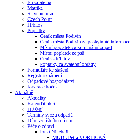
E-podatelna
Matrika
Stavební úřad
Czech Point
Hřbitov
Poplatky
Ceník města Podivín
Ceník města Podivín za poskytnuté informace
Místní poplatek za komunální odpad
Místní poplatek ze psů
Ceník - hřbitov
Poplatky za svatební obřady
Formuláře ke stažení
Registr oznámení
Odpadové hospodářství
Kastrace koček
Aktuálně
Aktuality
Kalendář akcí
Hlášení
Termíny svozu odpadů
Dům zvláštního určení
Péče o zdraví
Praktičtí lékaři
MUDr. Petra VORLICKÁ