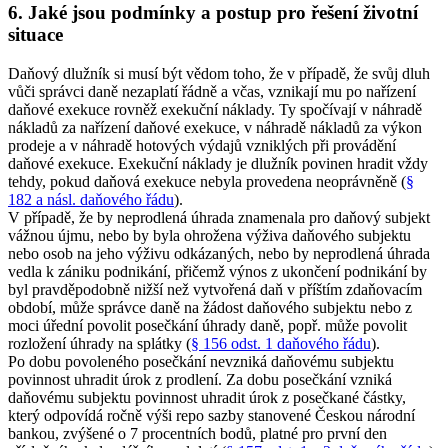
6. Jaké jsou podmínky a postup pro řešení životní
situace
Daňový dlužník si musí být vědom toho, že v případě, že svůj dluh
vůči správci daně nezaplatí řádně a včas, vznikají mu po nařízení
daňové exekuce rovněž exekuční náklady. Ty spočívají v náhradě
nákladů za nařízení daňové exekuce, v náhradě nákladů za výkon
prodeje a v náhradě hotových výdajů vzniklých při provádění
daňové exekuce. Exekuční náklady je dlužník povinen hradit vždy
tehdy, pokud daňová exekuce nebyla provedena neoprávněně (
§
182 a násl. daňového řádu
).
V případě, že by neprodlená úhrada znamenala pro daňový subjekt
vážnou újmu, nebo by byla ohrožena výživa daňového subjektu
nebo osob na jeho výživu odkázaných, nebo by neprodlená úhrada
vedla k zániku podnikání, přičemž výnos z ukončení podnikání by
byl pravděpodobně nižší než vytvořená daň v příštím zdaňovacím
období, může správce daně na žádost daňového subjektu nebo z
moci úřední povolit posečkání úhrady daně, popř. může povolit
rozložení úhrady na splátky (
§ 156 odst. 1 daňového řádu
).
Po dobu povoleného posečkání nevzniká daňovému subjektu
povinnost uhradit úrok z prodlení. Za dobu posečkání vzniká
daňovému subjektu povinnost uhradit úrok z posečkané částky,
který odpovídá ročně výši repo sazby stanovené Českou národní
bankou, zvýšené o 7 procentních bodů, platné pro první den