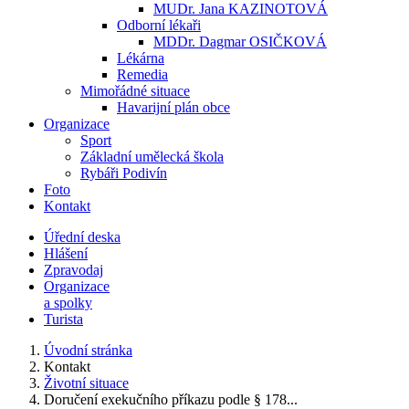
MUDr. Jana KAZINOTOVÁ
Odborní lékaři
MDDr. Dagmar OSIČKOVÁ
Lékárna
Remedia
Mimořádné situace
Havarijní plán obce
Organizace
Sport
Základní umělecká škola
Rybáři Podivín
Foto
Kontakt
Úřední deska
Hlášení
Zpravodaj
Organizace
a spolky
Turista
Úvodní stránka
Kontakt
Životní situace
Doručení exekučního příkazu podle § 178...