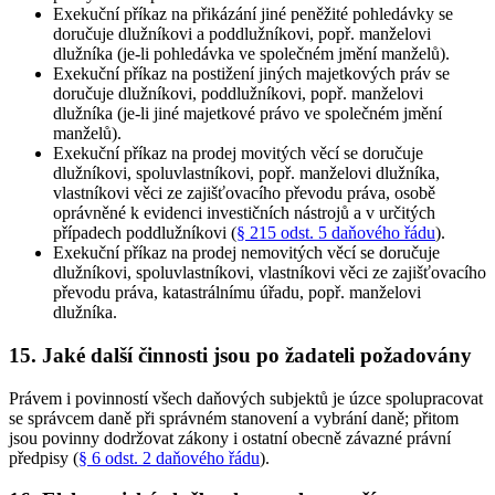
Exekuční příkaz na přikázání jiné peněžité pohledávky se
doručuje dlužníkovi a poddlužníkovi, popř. manželovi
dlužníka (je-li pohledávka ve společném jmění manželů)
.
Exekuční příkaz na postižení jiných majetkových práv se
doručuje dlužníkovi, poddlužníkovi, popř. manželovi
dlužníka (je-li jiné majetkové právo ve společném jmění
manželů)
.
Exekuční příkaz na prodej movitých věcí se doručuje
dlužníkovi, spoluvlastníkovi, popř. manželovi dlužníka,
vlastníkovi věci ze zajišťovacího převodu práva, osobě
oprávněné k evidenci investičních nástrojů a v určitých
případech poddlužníkovi (
§ 215 odst. 5 daňového řádu
)
.
Exekuční příkaz na prodej nemovitých věcí se doručuje
dlužníkovi, spoluvlastníkovi, vlastníkovi věci ze zajišťovacího
převodu práva, katastrálnímu úřadu, popř. manželovi
dlužníka
.
15. Jaké další činnosti jsou po žadateli požadovány
Právem i povinností všech daňových subjektů je úzce spolupracovat
se správcem daně při správném stanovení a vybrání daně; přitom
jsou povinny dodržovat zákony i ostatní obecně závazné právní
předpisy (
§ 6 odst. 2 daňového řádu
).