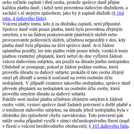
nebo ručitele zaplatit i třetí osoba, protože správce daně přijme
každou platbu daně, i když není provedena daňovým dlužníkem, a
zachází s ní stejným způsobem, jako by ji zaplatil dlužník (
§ 164
odst. 4 daňového řádu
).
Vrácení platby tomu, kdo ji za dlužníka zaplatil, není přípustné.
Správce daně vrátí pouze platbu, která byla provedena zřejmým
omylem, a to na žádost poskytovatele platebních služeb nebo
provozovatele poštovních služeb, učiněnou nejpozději v den, kdy
platba daně byla připsána na účet správce daně. Je-li žádost
uplatněna později, lze tuto platbu vrátit pouze tehdy, vznikl-li touto
platbou vratitelný přeplatek, který nebyl do dne vyřízení žádosti
vrácen daňovému subjektu, ani použit na úhradu jiného nedoplatku.
Obdobně se postupuje, pokud je žádost podána osobou, která
provedla úhradu za daňový subjekt, prokáže-li tato osoba zřejmý
omyl při úhradě a nemá-li současně na svém osobním účtu
nedoplatek. V případě existence takového nedoplatku, správce daně
převede přeplatek na nedoplatek na osobním účtu osoby, která
provedla omylem úhradu za daňový subjekt.
Pakliže není možné platbu učiněnou zřejmým omylem k žádosti
osoby vrátit, vystaví správce daně žadateli potvrzení o došlé platbě a
o totožnosti daňového subjektu, na úhradu jehož nedoplatku byla v
důsledku jím způsobené chyby zaevidována. Toto potvrzení pak
může osoba případně využít v rámci občanskoprávního řízení (např.
v řízení o vrácení bezdůvodného obohacení);
§ 165 daňového řádu
.