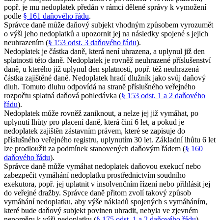
popř. je mu nedoplatek předán v rámci dělené správy k vymožení
podle
§ 161 daňového řádu
.
Správce daně může daňový subjekt vhodným způsobem vyrozumět
o výši jeho nedoplatků a upozornit jej na následky spojené s jejich
neuhrazením (
§ 153 odst. 3 daňového řádu
).
Nedoplatek je částka daně, která není uhrazena, a uplynul již den
splatnosti této daně. Nedoplatek je rovněž neuhrazené příslušenství
daně, u kterého již uplynul den splatnosti, popř. též neuhrazená
částka zajištěné daně. Nedoplatek hradí dlužník jako svůj daňový
dluh. Tomuto dluhu odpovídá na straně příslušného veřejného
rozpočtu splatná daňová pohledávka (
§ 153 odst. 1 a 2 daňového
řádu
).
Nedoplatek může rovněž zaniknout, a nelze jej již vymáhat, po
uplynutí lhůty pro placení daně, která činí 6 let, a pokud je
nedoplatek zajištěn zástavním právem, které se zapisuje do
příslušného veřejného registru, uplynutím 30 let. Základní lhůtu 6 let
lze prodloužit za podmínek stanovených daňovým řádem (
§ 160
daňového řádu
).
Správce daně může vymáhat nedoplatek daňovou exekucí nebo
zabezpečit vymáhání nedoplatku prostřednictvím soudního
exekutora, popř. jej uplatnit v insolvenčním řízení nebo přihlásit jej
do veřejné dražby. Správce daně přitom zvolí takový způsob
vymáhání nedoplatku, aby výše nákladů spojených s vymáháním,
které bude daňový subjekt povinen uhradit, nebyla ve zjevném
nepoměru k výši nedoplatku (
§ 175 odst. 1 a 2 daňového řádu
).