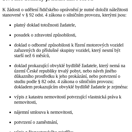
K žádosti o udělení řidičského oprávnění je nutné doložit náležitosti
stanovené v § 92 odst. 4 zákona o silničním provozu, kterými jsou:
platný doklad totožnosti žadatele,
posudek o zdravotní způsobilosti,
doklad o odborné způsobilosti k řízení motorových vozidel
zařazených do příslušné skupiny vozidel, který nesmí být
starší než 6 měsíců,
doklad prokazující obvyklé bydliště žadatele, který nemá na
území České republiky trvalý pobyt, nebo návrh jiného
důkazního prostředku k jeho prokázání, nebo potvrzení o
studiu podle § 82 odst. 4 zákona o silničním provozu;
dokladem prokazujícím obvyklé bydliště žadatele je zejména:
výpis z katastru nemovitostí potvrzující vlastnická práva k
nemovitosti,
nájemní smlouva k nemovitosti,
potvrzení o zaměstnání,