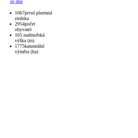
ze dne
1067
první písemná
zmínka
2954
počet
obyvatel
165
nadmořská
výška (m)
1775
katastrální
výměra (ha)