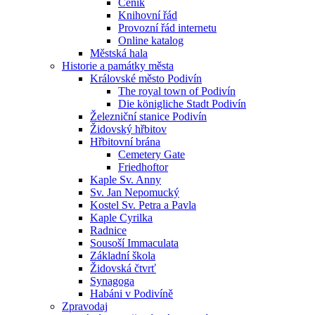
Ceník
Knihovní řád
Provozní řád internetu
Online katalog
Městská hala
Historie a památky města
Královské město Podivín
The royal town of Podivín
Die königliche Stadt Podivín
Železniční stanice Podivín
Židovský hřbitov
Hřbitovní brána
Cemetery Gate
Friedhoftor
Kaple Sv. Anny
Sv. Jan Nepomucký
Kostel Sv. Petra a Pavla
Kaple Cyrilka
Radnice
Sousoší Immaculata
Základní škola
Židovská čtvrť
Synagoga
Habáni v Podivíně
Zpravodaj