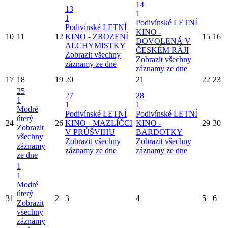
14
13
1
1
Podivínské LETNÍ
Podivínské LETNÍ
KINO -
10
11
12
KINO - ZROZENÍ
15
16
DOVOLENÁ V
ALCHYMISTKY
ČESKÉM RÁJI
Zobrazit všechny
Zobrazit všechny
záznamy ze dne
záznamy ze dne
17
18
19
20
21
22
23
25
27
28
1
1
1
Modré
Podivínské LETNÍ
Podivínské LETNÍ
úterý
24
26
KINO - MAZLÍČCI
KINO -
29
30
Zobrazit
V PRŮŠVIHU
BARDOTKY
všechny
Zobrazit všechny
Zobrazit všechny
záznamy
záznamy ze dne
záznamy ze dne
ze dne
1
1
Modré
úterý
31
2
3
4
5
6
Zobrazit
všechny
záznamy