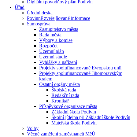
Digitální povodňový plán Podivín
Úřad
Úřední deska
Povinně zveřejňované informace
Samospráva
Zastupitelstvo města
Rada města
Výbory a komise
Rozpočet
Územní plán
Územní studie
Vyhlášky a nařízení
Projekty spolufinancované Evropskou unií
Projekty spolufinancované Jihomoravským
krajem
Ostatní orgány města
Školská rada
Redakční rada
Kronikář
Příspěvkové organizace města
Základní škola Podivín
Školní jídelna při Základní škole Podivín
Mateřská škola Podivín
Volby
Věcné zaměření zaměstnanců MěÚ