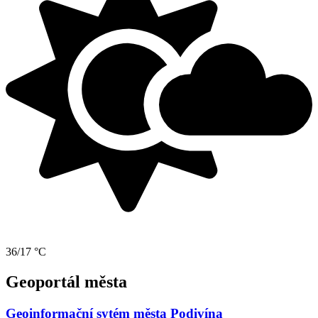
36/17 °C
Geoportál města
Geoinformační sytém města Podivína