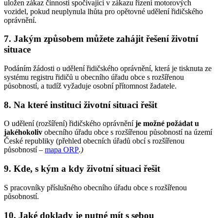
uložen zákaz činnosti spočívající v zákazu řízení motorových
vozidel, pokud neuplynula lhůta pro opětovné udělení řidičského
oprávnění.
7. Jakým způsobem můžete zahájit řešení životní
situace
Podáním žádosti o udělení řidičského oprávnění, která je tisknuta ze
systému registru řidičů u obecního úřadu obce s rozšířenou
působností, a tudíž vyžaduje osobní přítomnost žadatele.
8. Na které instituci životní situaci řešit
O udělení (rozšíření) řidičského oprávnění
je možné požádat u
jakéhokoliv
obecního úřadu obce s rozšířenou působností na území
České republiky (přehled obecních úřadů obcí s rozšířenou
působností –
mapa ORP
.
)
9. Kde, s kým a kdy životní situaci řešit
S pracovníky příslušného obecního úřadu obce s rozšířenou
působností.
10. Jaké doklady je nutné mít s sebou