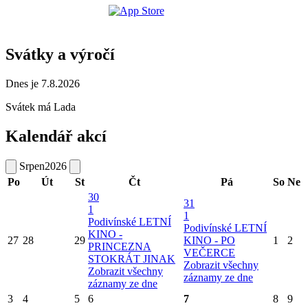
Svátky a výročí
Dnes je 7.8.2026
Svátek má
Lada
Kalendář akcí
Srpen
2026
Po
Út
St
Čt
Pá
So
Ne
30
31
1
1
Podivínské LETNÍ
Podivínské LETNÍ
KINO -
27
28
29
KINO - PO
1
2
PRINCEZNA
VEČERCE
STOKRÁT JINAK
Zobrazit všechny
Zobrazit všechny
záznamy ze dne
záznamy ze dne
3
4
5
6
7
8
9