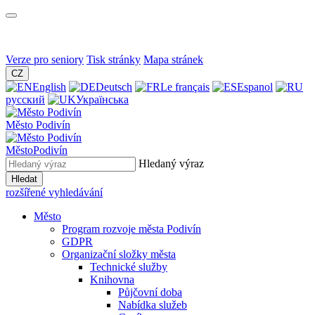
Verze pro seniory
Tisk stránky
Mapa stránek
CZ
English
Deutsch
Le français
Espanol
русский
Українська
Město
Podivín
Město
Podivín
Hledaný výraz
Hledat
rozšířené vyhledávání
Město
Program rozvoje města Podivín
GDPR
Organizační složky města
Technické služby
Knihovna
Půjčovní doba
Nabídka služeb