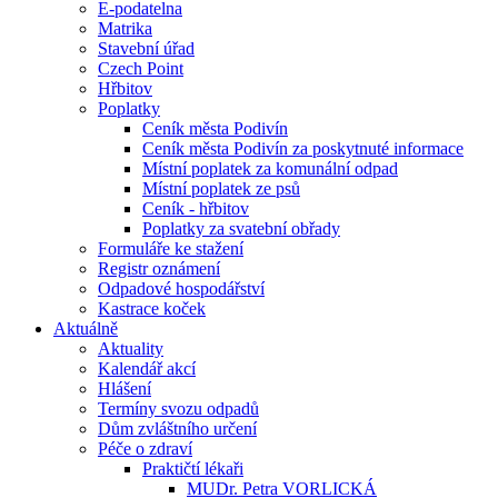
E-podatelna
Matrika
Stavební úřad
Czech Point
Hřbitov
Poplatky
Ceník města Podivín
Ceník města Podivín za poskytnuté informace
Místní poplatek za komunální odpad
Místní poplatek ze psů
Ceník - hřbitov
Poplatky za svatební obřady
Formuláře ke stažení
Registr oznámení
Odpadové hospodářství
Kastrace koček
Aktuálně
Aktuality
Kalendář akcí
Hlášení
Termíny svozu odpadů
Dům zvláštního určení
Péče o zdraví
Praktičtí lékaři
MUDr. Petra VORLICKÁ