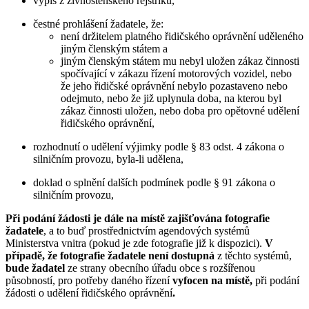
výpis z živnostenského rejstříku,
čestné prohlášení žadatele, že:
není držitelem platného řidičského oprávnění uděleného
jiným členským státem a
jiným členským státem mu nebyl uložen zákaz činnosti
spočívající v zákazu řízení motorových vozidel, nebo
že jeho řidičské oprávnění nebylo pozastaveno nebo
odejmuto, nebo že již uplynula doba, na kterou byl
zákaz činnosti uložen, nebo doba pro opětovné udělení
řidičského oprávnění,
rozhodnutí o udělení výjimky podle § 83 odst. 4 zákona o
silničním provozu, byla-li udělena,
doklad o splnění dalších podmínek podle § 91 zákona o
silničním provozu,
Při podání žádosti je dále na místě zajišťována fotografie
žadatele
, a to buď prostřednictvím agendových systémů
Ministerstva vnitra (pokud je zde fotografie již k dispozici).
V
případě, že fotografie žadatele není dostupná
z těchto systémů,
bude žadatel
ze strany obecního úřadu obce s rozšířenou
působností, pro potřeby daného řízení
vyfocen
na místě,
při podání
žádosti o udělení řidičského oprávnění
.