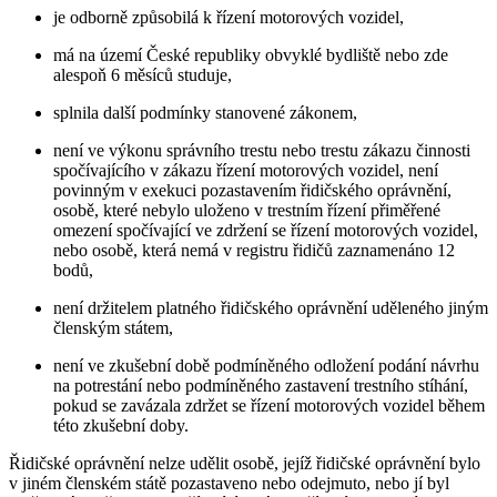
je odborně způsobilá k řízení motorových vozidel,
má na území České republiky obvyklé bydliště nebo zde
alespoň 6 měsíců studuje,
splnila další podmínky stanovené zákonem,
není ve výkonu správního trestu nebo trestu zákazu činnosti
spočívajícího v zákazu řízení motorových vozidel, není
povinným v exekuci pozastavením řidičského oprávnění,
osobě, které nebylo uloženo v trestním řízení přiměřené
omezení spočívající ve zdržení se řízení motorových vozidel,
nebo osobě, která nemá v registru řidičů zaznamenáno 12
bodů,
není držitelem platného řidičského oprávnění uděleného jiným
členským státem,
není ve zkušební době podmíněného odložení podání návrhu
na potrestání nebo podmíněného zastavení trestního stíhání,
pokud se zavázala zdržet se řízení motorových vozidel během
této zkušební doby.
Řidičské oprávnění nelze udělit osobě, jejíž řidičské oprávnění bylo
v jiném členském státě pozastaveno nebo odejmuto, nebo jí byl