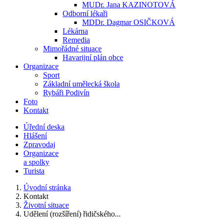
MUDr. Jana KAZINOTOVÁ
Odborní lékaři
MDDr. Dagmar OSIČKOVÁ
Lékárna
Remedia
Mimořádné situace
Havarijní plán obce
Organizace
Sport
Základní umělecká škola
Rybáři Podivín
Foto
Kontakt
Úřední deska
Hlášení
Zpravodaj
Organizace
a spolky
Turista
Úvodní stránka
Kontakt
Životní situace
Udělení (rozšíření) řidičského...