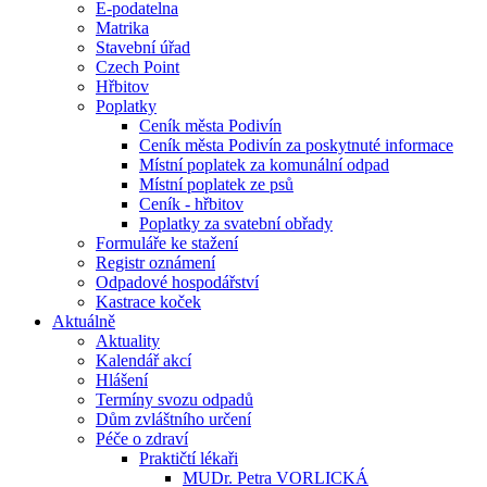
E-podatelna
Matrika
Stavební úřad
Czech Point
Hřbitov
Poplatky
Ceník města Podivín
Ceník města Podivín za poskytnuté informace
Místní poplatek za komunální odpad
Místní poplatek ze psů
Ceník - hřbitov
Poplatky za svatební obřady
Formuláře ke stažení
Registr oznámení
Odpadové hospodářství
Kastrace koček
Aktuálně
Aktuality
Kalendář akcí
Hlášení
Termíny svozu odpadů
Dům zvláštního určení
Péče o zdraví
Praktičtí lékaři
MUDr. Petra VORLICKÁ