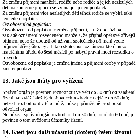
Za změnu příjmení manželů, rodičů nebo rodiče a jejich nezletilých
dětí na společné příjmení se vybírá jen jeden poplatek.
Za změnu příjmení více nezletilých dětí téhož rodiče se vybírá také
jen jeden poplatek.
Osvobození od poplatku
:
Osvobozena od poplatku je změna příjmení, k níž dochází na
základě oznámení rozvedeného manžela, že přijímá opět své dřívější
příjmení nebo že upouští od užívání společného příjmení vedle
příjmení dřívějšího, byla-li tato skutečnost oznámena kterémukoli
matričnímu úřadu do šesti měsíců po nabytí právní moci rozsudku o
rozvodu.
Osvobozena od poplatku je změna jména a příjmení osoby v případě
změny pohlaví.
13. Jaké jsou lhůty pro vyřízení
Správní orgán je povinen rozhodnout ve věci do 30 dnů od zahájení
řízení, ve zvlášť složitých případech rozhodne nejdéle do 60 dnů;
nelze-li rozhodnout v této lhůtě, může ji přiměřeně prodloužit
odvolací orgán.
Nemůže-li správní orgán rozhodnout do 30 dnů, popř. do 60 dnů, je
povinen o tom uvědomit účastníky řízení.
14. Kteří jsou další účastníci (dotčení) řešení životní