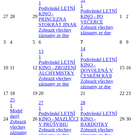
31
1
1
Podivínské LETNÍ
Podivínské LETNÍ
KINO -
27
28
29
KINO - PO
1
2
PRINCEZNA
VEČERCE
STOKRÁT JINAK
Zobrazit všechny
Zobrazit všechny
záznamy ze dne
záznamy ze dne
3
4
5
6
7
8
9
14
13
1
1
Podivínské LETNÍ
Podivínské LETNÍ
KINO -
10
11
12
KINO - ZROZENÍ
15
16
DOVOLENÁ V
ALCHYMISTKY
ČESKÉM RÁJI
Zobrazit všechny
Zobrazit všechny
záznamy ze dne
záznamy ze dne
17
18
19
20
21
22
23
25
27
28
1
1
1
Modré
Podivínské LETNÍ
Podivínské LETNÍ
úterý
24
26
KINO - MAZLÍČCI
KINO -
29
30
Zobrazit
V PRŮŠVIHU
BARDOTKY
všechny
Zobrazit všechny
Zobrazit všechny
záznamy