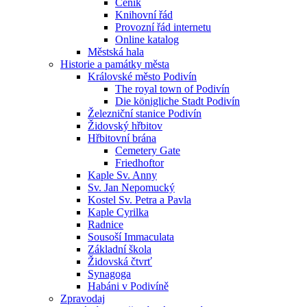
Ceník
Knihovní řád
Provozní řád internetu
Online katalog
Městská hala
Historie a památky města
Královské město Podivín
The royal town of Podivín
Die königliche Stadt Podivín
Železniční stanice Podivín
Židovský hřbitov
Hřbitovní brána
Cemetery Gate
Friedhoftor
Kaple Sv. Anny
Sv. Jan Nepomucký
Kostel Sv. Petra a Pavla
Kaple Cyrilka
Radnice
Sousoší Immaculata
Základní škola
Židovská čtvrť
Synagoga
Habáni v Podivíně
Zpravodaj