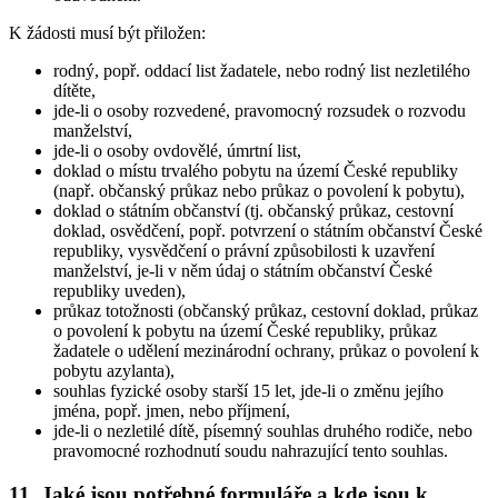
K žádosti musí být přiložen:
rodný, popř. oddací list žadatele, nebo rodný list nezletilého
dítěte,
jde-li o osoby rozvedené, pravomocný rozsudek o rozvodu
manželství,
jde-li o osoby ovdovělé, úmrtní list,
doklad o místu trvalého pobytu na území České republiky
(např. občanský průkaz nebo průkaz o povolení k pobytu),
doklad o státním občanství (tj. občanský průkaz, cestovní
doklad, osvědčení, popř. potvrzení o státním občanství České
republiky, vysvědčení o právní způsobilosti k uzavření
manželství, je-li v něm údaj o státním občanství České
republiky uveden),
průkaz totožnosti (občanský průkaz, cestovní doklad, průkaz
o povolení k pobytu na území České republiky, průkaz
žadatele o udělení mezinárodní ochrany, průkaz o povolení k
pobytu azylanta),
souhlas fyzické osoby starší 15 let, jde-li o změnu jejího
jména, popř. jmen, nebo příjmení,
jde-li o nezletilé dítě, písemný souhlas druhého rodiče, nebo
pravomocné rozhodnutí soudu nahrazující tento souhlas.
11. Jaké jsou potřebné formuláře a kde jsou k