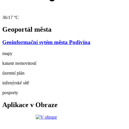
36/17 °C
Geoportál města
Geoinformační sytém města Podivína
mapy
katastr nemovitostí
územní plán
inženýrské sítě
posporty
Aplikace v Obraze