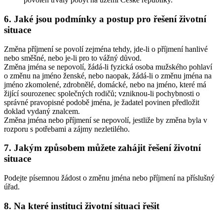
6. Jaké jsou podmínky a postup pro řešení životní
situace
Změna příjmení se povolí zejména tehdy, jde-li o příjmení hanlivé
nebo směšné, nebo je-li pro to vážný důvod.
Změna jména se nepovolí, žádá-li fyzická osoba mužského pohlaví
o změnu na jméno ženské, nebo naopak, žádá-li o změnu jména na
jméno zkomolené, zdrobnělé, domácké, nebo na jméno, které má
žijící sourozenec společných rodičů; vzniknou-li pochybnosti o
správné pravopisné podobě jména, je žadatel povinen předložit
doklad vydaný znalcem.
Změna jména nebo příjmení se nepovolí, jestliže by změna byla v
rozporu s potřebami a zájmy nezletilého.
7. Jakým způsobem můžete zahájit řešení životní
situace
Podejte písemnou žádost o změnu jména nebo příjmení na příslušný
úřad.
8. Na které instituci životní situaci řešit