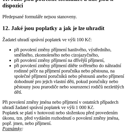
dispozici
Předepsané formuláře nejsou stanoveny.
12. Jaké jsou poplatky a jak je lze uhradit
Žadatel uhradí správní poplatek ve výši 100 Kč:
při povolení změny příjmení hanlivého, výstředního,
směšného, zkomoleného nebo cizojazyčného,
při povolení změny příjmení na dřívější příjmení,
při povolení změny příjmení dítěte svěřeného do náhradní
rodinné péče na příjmení poručníka nebo pěstouna, na
společné příjmení poručníků nebo pěstounů anebo příjmení
dohodnuté pro jejich vlastní děti, pokud poručníky nebo
pěstouny jsou prarodiče nebo sourozenci rodičů nezletilých
dětí.
Při povolení změny jména nebo příjmení v ostatních případech
uhradí žadatel správní poplatek ve výši 1 000 Kč.
Poplatek se platí v hotovosti nebo složenkou před provedením
úkonu, tzn. před vydáním rozhodnutí o povolení změny jména,
popř. jmen, nebo příjmení.
Poznámky
: