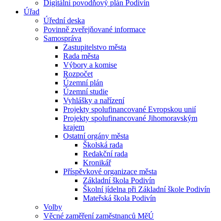
Digitální povodňový plán Podivín
Úřad
Úřední deska
Povinně zveřejňované informace
Samospráva
Zastupitelstvo města
Rada města
Výbory a komise
Rozpočet
Územní plán
Územní studie
Vyhlášky a nařízení
Projekty spolufinancované Evropskou unií
Projekty spolufinancované Jihomoravským
krajem
Ostatní orgány města
Školská rada
Redakční rada
Kronikář
Příspěvkové organizace města
Základní škola Podivín
Školní jídelna při Základní škole Podivín
Mateřská škola Podivín
Volby
Věcné zaměření zaměstnanců MěÚ