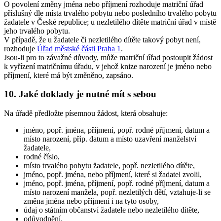
O povolení změny jména nebo příjmení rozhoduje matriční úřad
příslušný dle místa trvalého pobytu nebo posledního trvalého pobytu
žadatele v České republice; u nezletilého dítěte matriční úřad v místě
jeho trvalého pobytu.
V případě, že u žadatele či nezletilého dítěte takový pobyt není,
rozhoduje
Úřad městské části Praha 1
.
Jsou-li pro to závažné důvody, může matriční úřad postoupit žádost
k vyřízení matričnímu úřadu, v jehož knize narození je jméno nebo
příjmení, které má být změněno, zapsáno.
10. Jaké doklady je nutné mít s sebou
Na úřadě předložte písemnou žádost, která obsahuje:
jméno, popř. jména, příjmení, popř. rodné příjmení, datum a
místo narození, příp. datum a místo uzavření manželství
žadatele,
rodné číslo,
místo trvalého pobytu žadatele, popř. nezletilého dítěte,
jméno, popř. jména, nebo příjmení, které si žadatel zvolil,
jméno, popř. jména, příjmení, popř. rodné příjmení, datum a
místo narození manžela, popř. nezletilých dětí, vztahuje-li se
změna jména nebo příjmení i na tyto osoby,
údaj o státním občanství žadatele nebo nezletilého dítěte,
odůvodnění.