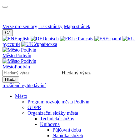
Verze pro seniory
Tisk stránky
Mapa stránek
CZ
English
Deutsch
Le français
Espanol
русский
Українська
Město
Podivín
Město
Podivín
Hledaný výraz
Hledat
rozšířené vyhledávání
Město
Program rozvoje města Podivín
GDPR
Organizační složky města
Technické služby
Knihovna
Půjčovní doba
Nabídka služeb