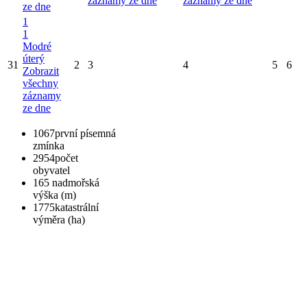
záznamy ze dne
záznamy ze dne
ze dne
1
1
Modré
úterý
31
2
3
4
5
6
Zobrazit
všechny
záznamy
ze dne
1067
první písemná
zmínka
2954
počet
obyvatel
165
nadmořská
výška (m)
1775
katastrální
výměra (ha)