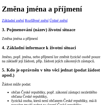
Změna jména a příjmení
Základní znění
Rozšířené znění
Úplné znění
3. Pojmenování (název) životní situace
Změna jména a příjmení
4. Základní informace k životní situaci
Jméno, popř. jména, nebo příjmení lze změnit fyzické osobě pouze
na základě její žádosti, příp. žádosti jejích zákonných zástupců.
5. Kdo je oprávněn v této věci jednat (podat žádost
apod.)
Žádost může podat:
občan České republiky, popř. zákonní zástupci nezletilého
občana České republiky,
fyzická osoba, která není občanem České republiky, má-li
povolen trvalý pobyt na území České republiky.