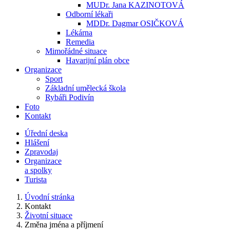
MUDr. Jana KAZINOTOVÁ
Odborní lékaři
MDDr. Dagmar OSIČKOVÁ
Lékárna
Remedia
Mimořádné situace
Havarijní plán obce
Organizace
Sport
Základní umělecká škola
Rybáři Podivín
Foto
Kontakt
Úřední deska
Hlášení
Zpravodaj
Organizace
a spolky
Turista
Úvodní stránka
Kontakt
Životní situace
Změna jména a příjmení