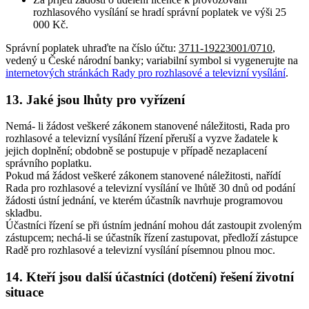
rozhlasového vysílání se hradí správní poplatek ve výši 25
000 Kč.
Správní poplatek uhraďte na číslo účtu:
3711-19223001/0710
,
vedený u České národní banky; variabilní symbol si vygenerujte na
internetových stránkách Rady pro rozhlasové a televizní vysílání
.
13. Jaké jsou lhůty pro vyřízení
Nemá- li žádost veškeré zákonem stanovené náležitosti, Rada pro
rozhlasové a televizní vysílání řízení přeruší a vyzve žadatele k
jejich doplnění; obdobně se postupuje v případě nezaplacení
správního poplatku.
Pokud má žádost veškeré zákonem stanovené náležitosti, nařídí
Rada pro rozhlasové a televizní vysílání ve lhůtě 30 dnů od podání
žádosti ústní jednání, ve kterém účastník navrhuje programovou
skladbu.
Účastníci řízení se při ústním jednání mohou dát zastoupit zvoleným
zástupcem; nechá-li se účastník řízení zastupovat, předloží zástupce
Radě pro rozhlasové a televizní vysílání písemnou plnou moc.
14. Kteří jsou další účastníci (dotčení) řešení životní
situace