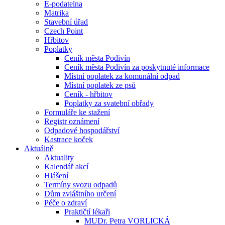
E-podatelna
Matrika
Stavební úřad
Czech Point
Hřbitov
Poplatky
Ceník města Podivín
Ceník města Podivín za poskytnuté informace
Místní poplatek za komunální odpad
Místní poplatek ze psů
Ceník - hřbitov
Poplatky za svatební obřady
Formuláře ke stažení
Registr oznámení
Odpadové hospodářství
Kastrace koček
Aktuálně
Aktuality
Kalendář akcí
Hlášení
Termíny svozu odpadů
Dům zvláštního určení
Péče o zdraví
Praktičtí lékaři
MUDr. Petra VORLICKÁ