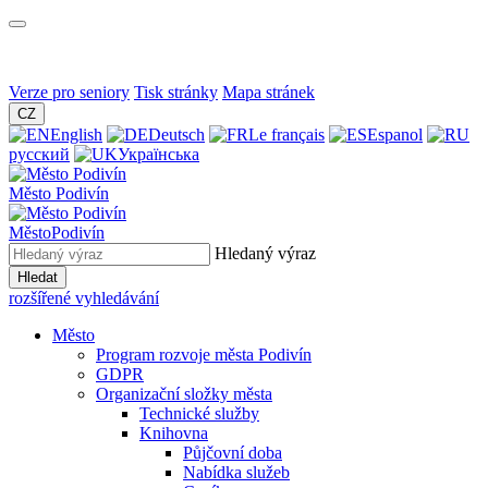
Verze pro seniory
Tisk stránky
Mapa stránek
CZ
English
Deutsch
Le français
Espanol
русский
Українська
Město
Podivín
Město
Podivín
Hledaný výraz
Hledat
rozšířené vyhledávání
Město
Program rozvoje města Podivín
GDPR
Organizační složky města
Technické služby
Knihovna
Půjčovní doba
Nabídka služeb