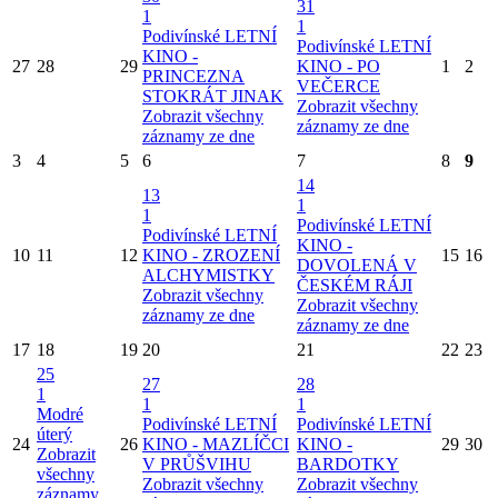
31
1
1
Podivínské LETNÍ
Podivínské LETNÍ
KINO -
27
28
29
KINO - PO
1
2
PRINCEZNA
VEČERCE
STOKRÁT JINAK
Zobrazit všechny
Zobrazit všechny
záznamy ze dne
záznamy ze dne
3
4
5
6
7
8
9
14
13
1
1
Podivínské LETNÍ
Podivínské LETNÍ
KINO -
10
11
12
KINO - ZROZENÍ
15
16
DOVOLENÁ V
ALCHYMISTKY
ČESKÉM RÁJI
Zobrazit všechny
Zobrazit všechny
záznamy ze dne
záznamy ze dne
17
18
19
20
21
22
23
25
27
28
1
1
1
Modré
Podivínské LETNÍ
Podivínské LETNÍ
úterý
24
26
KINO - MAZLÍČCI
KINO -
29
30
Zobrazit
V PRŮŠVIHU
BARDOTKY
všechny
Zobrazit všechny
Zobrazit všechny
záznamy