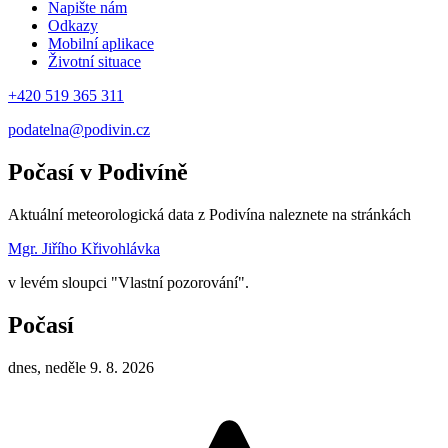
Napište nám
Odkazy
Mobilní aplikace
Životní situace
+420 519 365 311
podatelna@podivin.cz
Počasí v Podivíně
Aktuální meteorologická data z Podivína naleznete na stránkách
Mgr. Jiřího Křivohlávka
v levém sloupci "Vlastní pozorování".
Počasí
dnes, neděle 9. 8. 2026