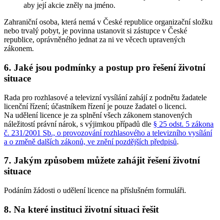
aby její akcie zněly na jméno.
Zahraniční osoba, která nemá v České republice organizační složku
nebo trvalý pobyt, je povinna ustanovit si zástupce v České
republice, oprávněného jednat za ni ve věcech upravených
zákonem.
6. Jaké jsou podmínky a postup pro řešení životní
situace
Rada pro rozhlasové a televizní vysílání zahájí z podnětu žadatele
licenční řízení; účastníkem řízení je pouze žadatel o licenci.
Na udělení licence je za splnění všech zákonem stanovených
náležitostí právní nárok, s výjimkou případů dle
§ 25 odst. 5 zákona
č. 231/2001 Sb., o provozování rozhlasového a televizního vysílání
a o změně dalších zákonů, ve znění pozdějších předpisů
.
7. Jakým způsobem můžete zahájit řešení životní
situace
Podáním žádosti o udělení licence na příslušném formuláři.
8. Na které instituci životní situaci řešit