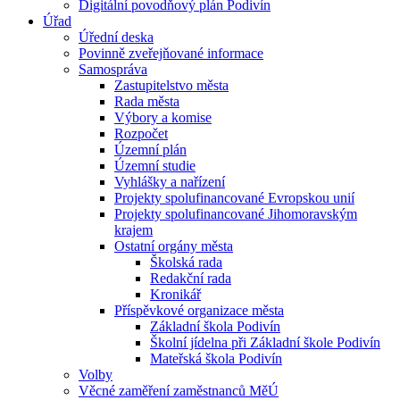
Digitální povodňový plán Podivín
Úřad
Úřední deska
Povinně zveřejňované informace
Samospráva
Zastupitelstvo města
Rada města
Výbory a komise
Rozpočet
Územní plán
Územní studie
Vyhlášky a nařízení
Projekty spolufinancované Evropskou unií
Projekty spolufinancované Jihomoravským
krajem
Ostatní orgány města
Školská rada
Redakční rada
Kronikář
Příspěvkové organizace města
Základní škola Podivín
Školní jídelna při Základní škole Podivín
Mateřská škola Podivín
Volby
Věcné zaměření zaměstnanců MěÚ