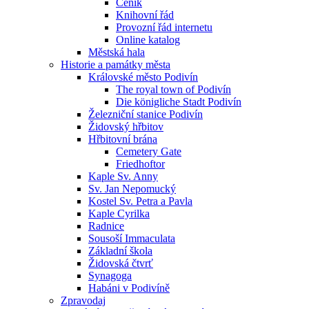
Ceník
Knihovní řád
Provozní řád internetu
Online katalog
Městská hala
Historie a památky města
Královské město Podivín
The royal town of Podivín
Die königliche Stadt Podivín
Železniční stanice Podivín
Židovský hřbitov
Hřbitovní brána
Cemetery Gate
Friedhoftor
Kaple Sv. Anny
Sv. Jan Nepomucký
Kostel Sv. Petra a Pavla
Kaple Cyrilka
Radnice
Sousoší Immaculata
Základní škola
Židovská čtvrť
Synagoga
Habáni v Podivíně
Zpravodaj