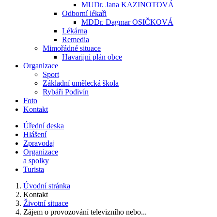
MUDr. Jana KAZINOTOVÁ
Odborní lékaři
MDDr. Dagmar OSIČKOVÁ
Lékárna
Remedia
Mimořádné situace
Havarijní plán obce
Organizace
Sport
Základní umělecká škola
Rybáři Podivín
Foto
Kontakt
Úřední deska
Hlášení
Zpravodaj
Organizace
a spolky
Turista
Úvodní stránka
Kontakt
Životní situace
Zájem o provozování televizního nebo...