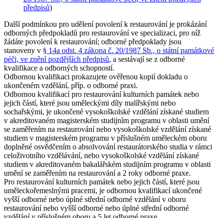
předpisů
)
Další podmínkou pro udělení povolení k restaurování je prokázání
odborných předpokladů pro restaurování ve specializaci, pro níž
žádáte povolení k restaurování; odborné předpoklady jsou
stanoveny v
§ 14a odst. 4 zákona č. 20/1987 Sb., o státní památkové
péči, ve znění pozdějších předpisů
, a sestávají se z odborné
kvalifikace a odborných schopností.
Odbornou kvalifikaci prokazujete ověřenou kopií dokladu o
ukončeném vzdělání, příp. o odborné praxi.
Odbornou kvalifikací pro restaurování kulturních památek nebo
jejich částí, které jsou
uměleckými díly malířskými nebo
sochařskými
, je ukončené vysokoškolské vzdělání získané studiem
v akreditovaném magisterském studijním programu v oblasti umění
se zaměřením na restaurování nebo vysokoškolské vzdělání získané
studiem v magisterském programu v příslušném uměleckém oboru
doplněné osvědčením o absolvování restaurátorského studia v rámci
celoživotního vzdělávání, nebo vysokoškolské vzdělání získané
studiem v akreditovaném bakalářském studijním programu v oblasti
umění se zaměřením na restaurování a 2 roky odborné praxe.
Pro restaurování kulturních památek nebo jejich částí, které jsou
uměleckořemeslnými pracemi
, je odbornou kvalifikací ukončené
vyšší odborné nebo úplné střední odborné vzdělání v oboru
restaurování nebo vyšší odborné nebo úplné střední odborné
vzdělání v příslušném oboru a 5 let odborné praxe.