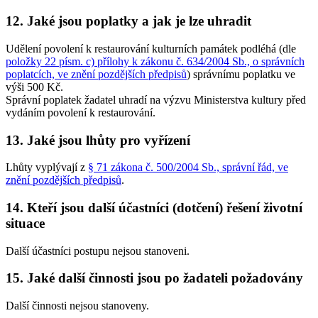
12. Jaké jsou poplatky a jak je lze uhradit
Udělení povolení k restaurování kulturních památek podléhá (dle
položky 22 písm. c) přílohy k zákonu č. 634/2004 Sb., o správních
poplatcích, ve znění pozdějších předpisů
) správnímu poplatku ve
výši 500 Kč.
Správní poplatek žadatel uhradí na výzvu Ministerstva kultury před
vydáním povolení k restaurování.
13. Jaké jsou lhůty pro vyřízení
Lhůty vyplývají z
§ 71 zákona č. 500/2004 Sb., správní řád, ve
znění pozdějších předpisů
.
14. Kteří jsou další účastníci (dotčení) řešení životní
situace
Další účastníci postupu nejsou stanoveni.
15. Jaké další činnosti jsou po žadateli požadovány
Další činnosti nejsou stanoveny.