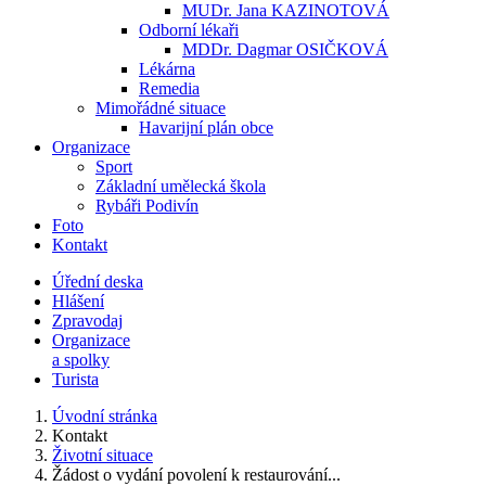
MUDr. Jana KAZINOTOVÁ
Odborní lékaři
MDDr. Dagmar OSIČKOVÁ
Lékárna
Remedia
Mimořádné situace
Havarijní plán obce
Organizace
Sport
Základní umělecká škola
Rybáři Podivín
Foto
Kontakt
Úřední deska
Hlášení
Zpravodaj
Organizace
a spolky
Turista
Úvodní stránka
Kontakt
Životní situace
Žádost o vydání povolení k restaurování...