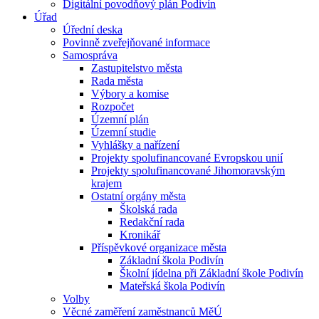
Digitální povodňový plán Podivín
Úřad
Úřední deska
Povinně zveřejňované informace
Samospráva
Zastupitelstvo města
Rada města
Výbory a komise
Rozpočet
Územní plán
Územní studie
Vyhlášky a nařízení
Projekty spolufinancované Evropskou unií
Projekty spolufinancované Jihomoravským
krajem
Ostatní orgány města
Školská rada
Redakční rada
Kronikář
Příspěvkové organizace města
Základní škola Podivín
Školní jídelna při Základní škole Podivín
Mateřská škola Podivín
Volby
Věcné zaměření zaměstnanců MěÚ