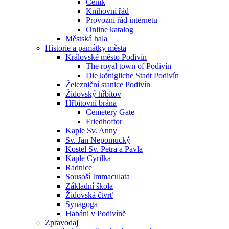
Ceník
Knihovní řád
Provozní řád internetu
Online katalog
Městská hala
Historie a památky města
Královské město Podivín
The royal town of Podivín
Die königliche Stadt Podivín
Železniční stanice Podivín
Židovský hřbitov
Hřbitovní brána
Cemetery Gate
Friedhoftor
Kaple Sv. Anny
Sv. Jan Nepomucký
Kostel Sv. Petra a Pavla
Kaple Cyrilka
Radnice
Sousoší Immaculata
Základní škola
Židovská čtvrť
Synagoga
Habáni v Podivíně
Zpravodaj