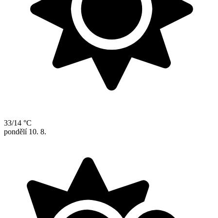
33/14 °C
pondělí
10. 8.