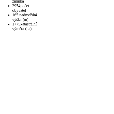
zmínka
2954
počet
obyvatel
165
nadmořská
výška (m)
1775
katastrální
výměra (ha)