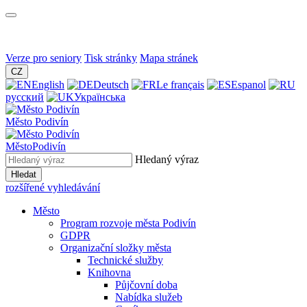
Verze pro seniory
Tisk stránky
Mapa stránek
CZ
English
Deutsch
Le français
Espanol
русский
Українська
Město
Podivín
Město
Podivín
Hledaný výraz
Hledat
rozšířené vyhledávání
Město
Program rozvoje města Podivín
GDPR
Organizační složky města
Technické služby
Knihovna
Půjčovní doba
Nabídka služeb