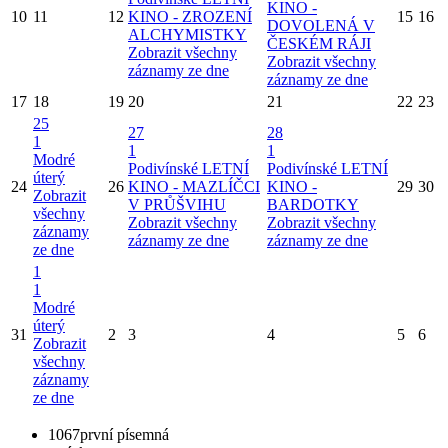
KINO -
10
11
12
KINO - ZROZENÍ
15
16
DOVOLENÁ V
ALCHYMISTKY
ČESKÉM RÁJI
Zobrazit všechny
Zobrazit všechny
záznamy ze dne
záznamy ze dne
17
18
19
20
21
22
23
25
27
28
1
1
1
Modré
Podivínské LETNÍ
Podivínské LETNÍ
úterý
24
26
KINO - MAZLÍČCI
KINO -
29
30
Zobrazit
V PRŮŠVIHU
BARDOTKY
všechny
Zobrazit všechny
Zobrazit všechny
záznamy
záznamy ze dne
záznamy ze dne
ze dne
1
1
Modré
úterý
31
2
3
4
5
6
Zobrazit
všechny
záznamy
ze dne
1067
první písemná