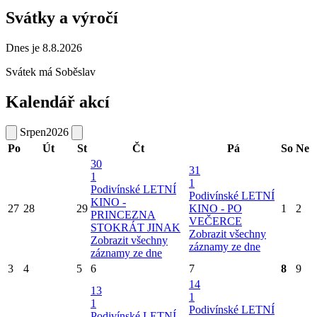
Svátky a výročí
Dnes je 8.8.2026
Svátek má
Soběslav
Kalendář akcí
Srpen
2026
Po
Út
St
Čt
Pá
So
Ne
30
31
1
1
Podivínské LETNÍ
Podivínské LETNÍ
KINO -
27
28
29
KINO - PO
1
2
PRINCEZNA
VEČERCE
STOKRÁT JINAK
Zobrazit všechny
Zobrazit všechny
záznamy ze dne
záznamy ze dne
3
4
5
6
7
8
9
14
13
1
1
Podivínské LETNÍ
Podivínské LETNÍ