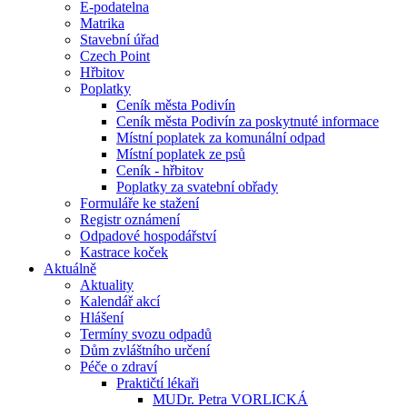
E-podatelna
Matrika
Stavební úřad
Czech Point
Hřbitov
Poplatky
Ceník města Podivín
Ceník města Podivín za poskytnuté informace
Místní poplatek za komunální odpad
Místní poplatek ze psů
Ceník - hřbitov
Poplatky za svatební obřady
Formuláře ke stažení
Registr oznámení
Odpadové hospodářství
Kastrace koček
Aktuálně
Aktuality
Kalendář akcí
Hlášení
Termíny svozu odpadů
Dům zvláštního určení
Péče o zdraví
Praktičtí lékaři
MUDr. Petra VORLICKÁ