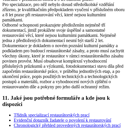
Pro
specializace
, pro něž nebylo dosud středoškolské vzdělání
zřízeno, je kvalifikačním předpokladem vyučení v příslušném oboru
a 8 let praxe při restaurování věcí, které nejsou kulturními
památkami.
Odborné schopnosti prokazujete předložením nejméně tří
dokumentací, jimiž prokážete svoje úspěšné a samostatné
restaurování věcí, které nejsou kulturními památkami. Nejméně
jedna z předložených dokumentací nesmí být starší 2 let.
Dokumentace je dokladem o novém poznání kulturní památky a
podkladem pro budoucí restaurátorské zásahy, a proto musí zachytit
všechny úkony, které je restaurátor v rámci restaurátorského zásahu
povinen provést. Musí obsahovat komplexní vyhodnocení
příslušných průzkumů a výzkumů, fotodokumentaci stavu díla před
započetím restaurátorské práce, v průběhu jednotlivých etap, a po
ukončení práce, popis použitých technických a technologických
postupů a materiálů, rozbor a vyhodnocení nových zjištění o
restaurovaném díle a pokyny pro jeho další ochranný režim.
11. Jaké jsou potřebné formuláře a kde jsou k
dispozici
Třídník specializací restaurátorských prací
Evidenční dotazník žadatele o povolení k restaurování
Chronologický přehled provedených restaurátorských prací