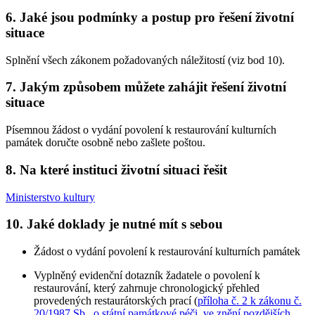
6. Jaké jsou podmínky a postup pro řešení životní
situace
Splnění všech zákonem požadovaných náležitostí (viz bod 10).
7. Jakým způsobem můžete zahájit řešení životní
situace
Písemnou žádost o vydání povolení k restaurování kulturních
památek doručte osobně nebo zašlete poštou.
8. Na které instituci životní situaci řešit
Ministerstvo kultury
10. Jaké doklady je nutné mít s sebou
Žádost o vydání povolení k restaurování kulturních památek
Vyplněný evidenční dotazník žadatele o povolení k
restaurování, který zahrnuje chronologický přehled
provedených restaurátorských prací (
příloha č. 2 k zákonu č.
20/1987 Sb., o státní památkové péči, ve znění pozdějších