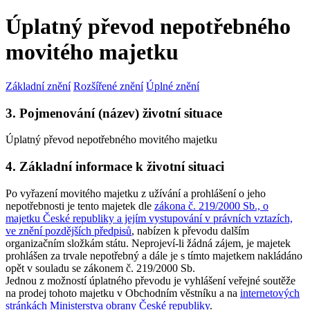
Úplatný převod nepotřebného
movitého majetku
Základní znění
Rozšířené znění
Úplné znění
3. Pojmenování (název) životní situace
Úplatný převod nepotřebného movitého majetku
4. Základní informace k životní situaci
Po vyřazení movitého majetku z užívání a prohlášení o jeho
nepotřebnosti je tento majetek dle
zákona č. 219/2000 Sb., o
majetku České republiky a jejím vystupování v právních vztazích,
ve znění pozdějších předpisů
, nabízen k převodu dalším
organizačním složkám státu. Neprojeví-li žádná zájem, je majetek
prohlášen za trvale nepotřebný a dále je s tímto majetkem nakládáno
opět v souladu se zákonem č. 219/2000 Sb.
Jednou z možností úplatného převodu je vyhlášení veřejné soutěže
na prodej tohoto majetku v Obchodním věstníku a na
internetových
stránkách Ministerstva obrany České republiky
.