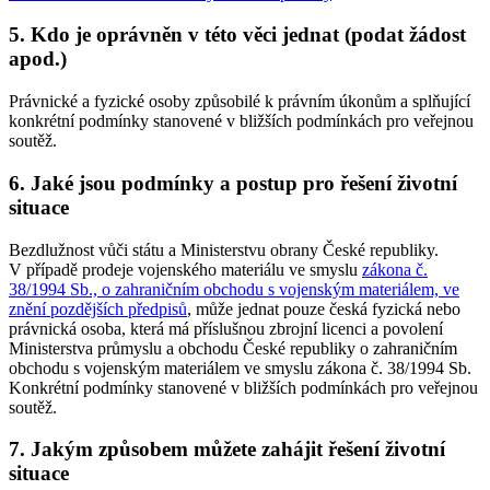
5. Kdo je oprávněn v této věci jednat (podat žádost
apod.)
Právnické a fyzické osoby způsobilé k právním úkonům a splňující
konkrétní podmínky stanovené v bližších podmínkách pro veřejnou
soutěž.
6. Jaké jsou podmínky a postup pro řešení životní
situace
Bezdlužnost vůči státu a Ministerstvu obrany České republiky.
V případě prodeje vojenského materiálu ve smyslu
zákona č.
38/1994 Sb., o zahraničním obchodu s vojenským materiálem, ve
znění pozdějších předpisů
, může jednat pouze česká fyzická nebo
právnická osoba, která má příslušnou zbrojní licenci a povolení
Ministerstva průmyslu a obchodu České republiky o zahraničním
obchodu s vojenským materiálem ve smyslu zákona č. 38/1994 Sb.
Konkrétní podmínky stanovené v bližších podmínkách pro veřejnou
soutěž.
7. Jakým způsobem můžete zahájit řešení životní
situace