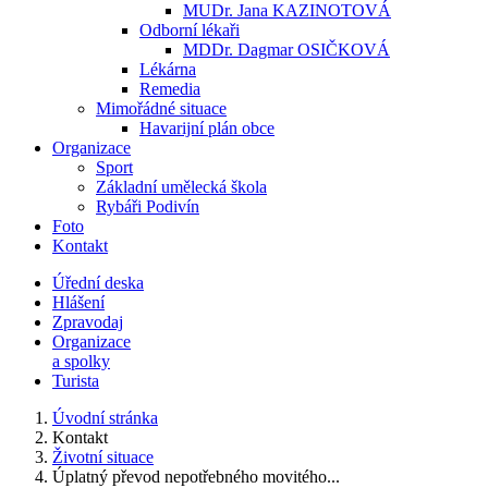
MUDr. Jana KAZINOTOVÁ
Odborní lékaři
MDDr. Dagmar OSIČKOVÁ
Lékárna
Remedia
Mimořádné situace
Havarijní plán obce
Organizace
Sport
Základní umělecká škola
Rybáři Podivín
Foto
Kontakt
Úřední deska
Hlášení
Zpravodaj
Organizace
a spolky
Turista
Úvodní stránka
Kontakt
Životní situace
Úplatný převod nepotřebného movitého...