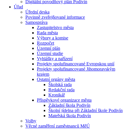
Digitální povodňový plán Podivín
Úřad
Úřední deska
Povinně zveřejňované informace
Samospráva
Zastupitelstvo města
Rada města
Výbory a komise
Rozpočet
Územní plán
Územní studie
Vyhlášky a nařízení
Projekty spolufinancované Evropskou unií
Projekty spolufinancované Jihomoravským
krajem
Ostatní orgány města
Školská rada
Redakční rada
Kronikář
Příspěvkové organizace města
Základní škola Podivín
Školní jídelna při Základní škole Podivín
Mateřská škola Podivín
Volby
Věcné zaměření zaměstnanců MěÚ