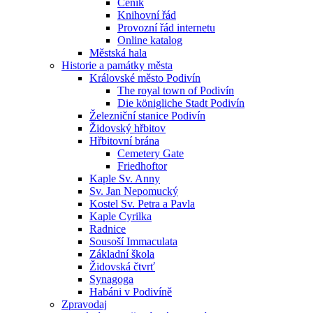
Ceník
Knihovní řád
Provozní řád internetu
Online katalog
Městská hala
Historie a památky města
Královské město Podivín
The royal town of Podivín
Die königliche Stadt Podivín
Železniční stanice Podivín
Židovský hřbitov
Hřbitovní brána
Cemetery Gate
Friedhoftor
Kaple Sv. Anny
Sv. Jan Nepomucký
Kostel Sv. Petra a Pavla
Kaple Cyrilka
Radnice
Sousoší Immaculata
Základní škola
Židovská čtvrť
Synagoga
Habáni v Podivíně
Zpravodaj