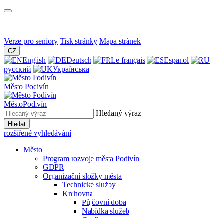
Verze pro seniory
Tisk stránky
Mapa stránek
CZ
English
Deutsch
Le français
Espanol
русский
Українська
Město
Podivín
Město
Podivín
Hledaný výraz
Hledat
rozšířené vyhledávání
Město
Program rozvoje města Podivín
GDPR
Organizační složky města
Technické služby
Knihovna
Půjčovní doba
Nabídka služeb