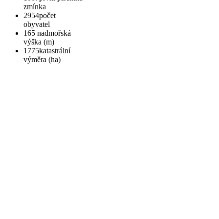
zmínka
2954
počet
obyvatel
165
nadmořská
výška (m)
1775
katastrální
výměra (ha)