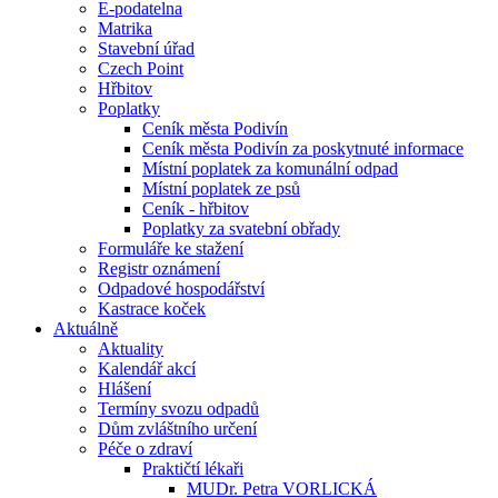
E-podatelna
Matrika
Stavební úřad
Czech Point
Hřbitov
Poplatky
Ceník města Podivín
Ceník města Podivín za poskytnuté informace
Místní poplatek za komunální odpad
Místní poplatek ze psů
Ceník - hřbitov
Poplatky za svatební obřady
Formuláře ke stažení
Registr oznámení
Odpadové hospodářství
Kastrace koček
Aktuálně
Aktuality
Kalendář akcí
Hlášení
Termíny svozu odpadů
Dům zvláštního určení
Péče o zdraví
Praktičtí lékaři
MUDr. Petra VORLICKÁ