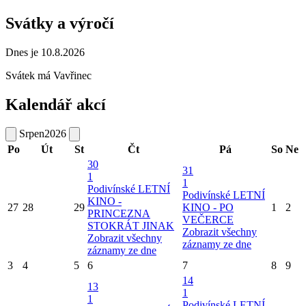
Svátky a výročí
Dnes je 10.8.2026
Svátek má
Vavřinec
Kalendář akcí
Srpen
2026
Po
Út
St
Čt
Pá
So
Ne
30
31
1
1
Podivínské LETNÍ
Podivínské LETNÍ
KINO -
27
28
29
KINO - PO
1
2
PRINCEZNA
VEČERCE
STOKRÁT JINAK
Zobrazit všechny
Zobrazit všechny
záznamy ze dne
záznamy ze dne
3
4
5
6
7
8
9
14
13
1
1
Podivínské LETNÍ