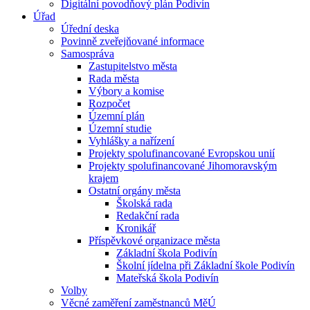
Digitální povodňový plán Podivín
Úřad
Úřední deska
Povinně zveřejňované informace
Samospráva
Zastupitelstvo města
Rada města
Výbory a komise
Rozpočet
Územní plán
Územní studie
Vyhlášky a nařízení
Projekty spolufinancované Evropskou unií
Projekty spolufinancované Jihomoravským
krajem
Ostatní orgány města
Školská rada
Redakční rada
Kronikář
Příspěvkové organizace města
Základní škola Podivín
Školní jídelna při Základní škole Podivín
Mateřská škola Podivín
Volby
Věcné zaměření zaměstnanců MěÚ