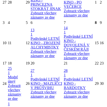
KINO -
27
28
29
KINO - PO
1
2
PRINCEZNA
VEČERCE
STOKRÁT JINAK
Zobrazit všechny
Zobrazit všechny
záznamy ze dne
záznamy ze dne
3
4
5
6
7
8
9
14
13
1
1
Podivínské LETNÍ
Podivínské LETNÍ
KINO -
10
11
12
KINO - ZROZENÍ
15
16
DOVOLENÁ V
ALCHYMISTKY
ČESKÉM RÁJI
Zobrazit všechny
Zobrazit všechny
záznamy ze dne
záznamy ze dne
17
18
19
20
21
22
23
25
27
28
1
1
1
Modré
Podivínské LETNÍ
Podivínské LETNÍ
úterý
24
26
KINO - MAZLÍČCI
KINO -
29
30
Zobrazit
V PRŮŠVIHU
BARDOTKY
všechny
Zobrazit všechny
Zobrazit všechny
záznamy
záznamy ze dne
záznamy ze dne
ze dne
1