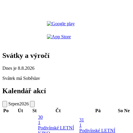
Svátky a výročí
Dnes je 8.8.2026
Svátek má
Soběslav
Kalendář akcí
Srpen
2026
Po
Út
St
Čt
Pá
So
Ne
30
31
1
1
Podivínské LETNÍ
Podivínské LETNÍ