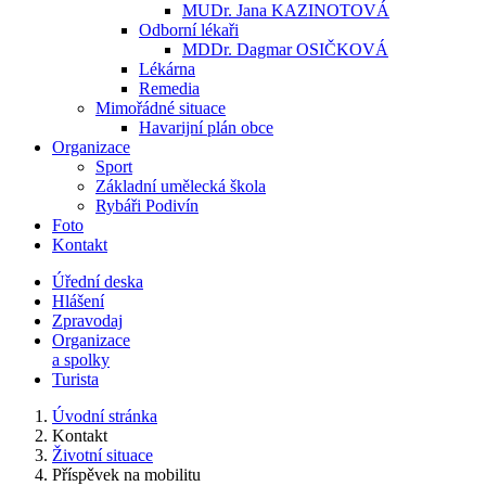
MUDr. Jana KAZINOTOVÁ
Odborní lékaři
MDDr. Dagmar OSIČKOVÁ
Lékárna
Remedia
Mimořádné situace
Havarijní plán obce
Organizace
Sport
Základní umělecká škola
Rybáři Podivín
Foto
Kontakt
Úřední deska
Hlášení
Zpravodaj
Organizace
a spolky
Turista
Úvodní stránka
Kontakt
Životní situace
Příspěvek na mobilitu