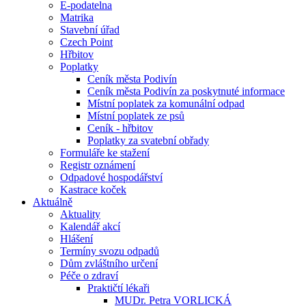
E-podatelna
Matrika
Stavební úřad
Czech Point
Hřbitov
Poplatky
Ceník města Podivín
Ceník města Podivín za poskytnuté informace
Místní poplatek za komunální odpad
Místní poplatek ze psů
Ceník - hřbitov
Poplatky za svatební obřady
Formuláře ke stažení
Registr oznámení
Odpadové hospodářství
Kastrace koček
Aktuálně
Aktuality
Kalendář akcí
Hlášení
Termíny svozu odpadů
Dům zvláštního určení
Péče o zdraví
Praktičtí lékaři
MUDr. Petra VORLICKÁ