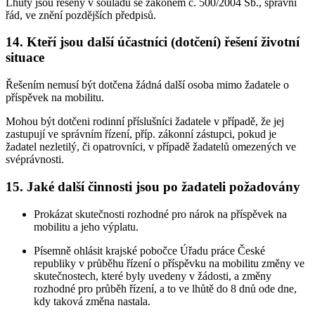
Lhůty jsou řešeny v souladu se zákonem č. 500/2004 Sb., správní
řád, ve znění pozdějších předpisů.
14. Kteří jsou další účastníci (dotčení) řešení životní
situace
Řešením nemusí být dotčena žádná další osoba mimo žadatele o
příspěvek na mobilitu.
Mohou být dotčeni rodinní příslušníci žadatele v případě, že jej
zastupují ve správním řízení, příp. zákonní zástupci, pokud je
žadatel nezletilý, či opatrovníci, v případě žadatelů omezených ve
svéprávnosti.
15. Jaké další činnosti jsou po žadateli požadovány
Prokázat skutečnosti rozhodné pro nárok na příspěvek na
mobilitu a jeho výplatu.
Písemně ohlásit krajské pobočce Úřadu práce České
republiky v průběhu řízení o příspěvku na mobilitu změny ve
skutečnostech, které byly uvedeny v žádosti, a změny
rozhodné pro průběh řízení, a to ve lhůtě do 8 dnů ode dne,
kdy taková změna nastala.