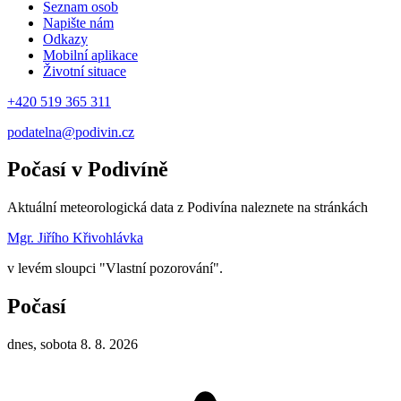
Seznam osob
Napište nám
Odkazy
Mobilní aplikace
Životní situace
+420 519 365 311
podatelna@podivin.cz
Počasí v Podivíně
Aktuální meteorologická data z Podivína naleznete na stránkách
Mgr. Jiřího Křivohlávka
v levém sloupci "Vlastní pozorování".
Počasí
dnes, sobota 8. 8. 2026