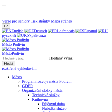
Verze pro seniory
Tisk stránky
Mapa stránek
CZ
English
Deutsch
Le français
Espanol
русский
Українська
Město
Podivín
Město
Podivín
Hledaný výraz
Hledat
rozšířené vyhledávání
Město
Program rozvoje města Podivín
GDPR
Organizační složky města
Technické služby
Knihovna
Půjčovní doba
Nabídka služeb