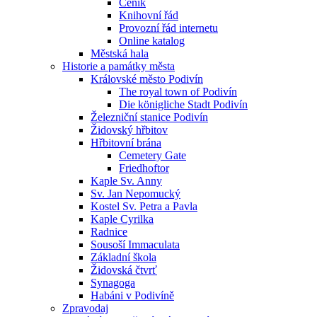
Ceník
Knihovní řád
Provozní řád internetu
Online katalog
Městská hala
Historie a památky města
Královské město Podivín
The royal town of Podivín
Die königliche Stadt Podivín
Železniční stanice Podivín
Židovský hřbitov
Hřbitovní brána
Cemetery Gate
Friedhoftor
Kaple Sv. Anny
Sv. Jan Nepomucký
Kostel Sv. Petra a Pavla
Kaple Cyrilka
Radnice
Sousoší Immaculata
Základní škola
Židovská čtvrť
Synagoga
Habáni v Podivíně
Zpravodaj