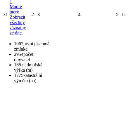
1
Modré
úterý
31
2
3
4
5
6
Zobrazit
všechny
záznamy
ze dne
1067
první písemná
zmínka
2954
počet
obyvatel
165
nadmořská
výška (m)
1775
katastrální
výměra (ha)