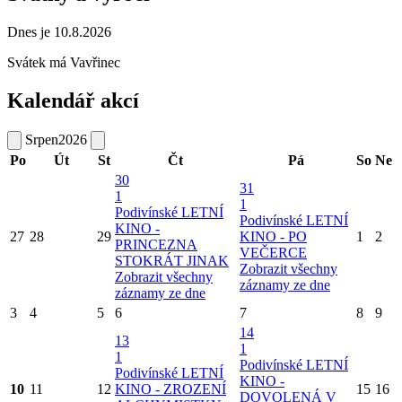
Dnes je 10.8.2026
Svátek má
Vavřinec
Kalendář akcí
Srpen
2026
Po
Út
St
Čt
Pá
So
Ne
30
31
1
1
Podivínské LETNÍ
Podivínské LETNÍ
KINO -
27
28
29
KINO - PO
1
2
PRINCEZNA
VEČERCE
STOKRÁT JINAK
Zobrazit všechny
Zobrazit všechny
záznamy ze dne
záznamy ze dne
3
4
5
6
7
8
9
14
13
1
1
Podivínské LETNÍ
Podivínské LETNÍ
KINO -
10
11
12
KINO - ZROZENÍ
15
16
DOVOLENÁ V