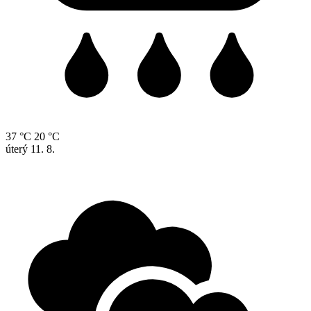
37 °C
20 °C
úterý
11. 8.