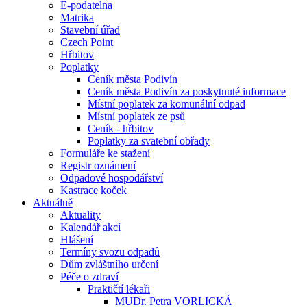
E-podatelna
Matrika
Stavební úřad
Czech Point
Hřbitov
Poplatky
Ceník města Podivín
Ceník města Podivín za poskytnuté informace
Místní poplatek za komunální odpad
Místní poplatek ze psů
Ceník - hřbitov
Poplatky za svatební obřady
Formuláře ke stažení
Registr oznámení
Odpadové hospodářství
Kastrace koček
Aktuálně
Aktuality
Kalendář akcí
Hlášení
Termíny svozu odpadů
Dům zvláštního určení
Péče o zdraví
Praktičtí lékaři
MUDr. Petra VORLICKÁ