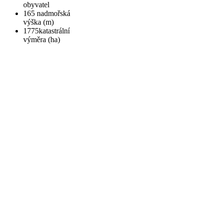
obyvatel
165
nadmořská
výška (m)
1775
katastrální
výměra (ha)