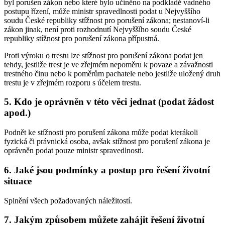
byl porušen zákon nebo které bylo učiněno na podkladě vadného
postupu řízení, může ministr spravedlnosti podat u Nejvyššího
soudu České republiky stížnost pro porušení zákona; nestanoví-li
zákon jinak, není proti rozhodnutí Nejvyššího soudu České
republiky stížnost pro porušení zákona přípustná.
Proti výroku o trestu lze stížnost pro porušení zákona podat jen
tehdy, jestliže trest je ve zřejmém nepoměru k povaze a závažnosti
trestného činu nebo k poměrům pachatele nebo jestliže uložený druh
trestu je v zřejmém rozporu s účelem trestu.
5. Kdo je oprávněn v této věci jednat (podat žádost
apod.)
Podnět ke stížnosti pro porušení zákona může podat kterákoli
fyzická či právnická osoba, avšak stížnost pro porušení zákona je
oprávněn podat pouze ministr spravedlnosti.
6. Jaké jsou podmínky a postup pro řešení životní
situace
Splnění všech požadovaných náležitostí.
7. Jakým způsobem můžete zahájit řešení životní