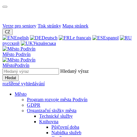
Verze pro seniory
Tisk stránky
Mapa stránek
CZ
English
Deutsch
Le français
Espanol
русский
Українська
Město
Podivín
Město
Podivín
Hledaný výraz
Hledat
rozšířené vyhledávání
Město
Program rozvoje města Podivín
GDPR
Organizační složky města
Technické služby
Knihovna
Půjčovní doba
Nabídka služeb