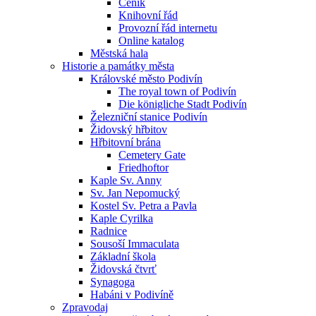
Ceník
Knihovní řád
Provozní řád internetu
Online katalog
Městská hala
Historie a památky města
Královské město Podivín
The royal town of Podivín
Die königliche Stadt Podivín
Železniční stanice Podivín
Židovský hřbitov
Hřbitovní brána
Cemetery Gate
Friedhoftor
Kaple Sv. Anny
Sv. Jan Nepomucký
Kostel Sv. Petra a Pavla
Kaple Cyrilka
Radnice
Sousoší Immaculata
Základní škola
Židovská čtvrť
Synagoga
Habáni v Podivíně
Zpravodaj