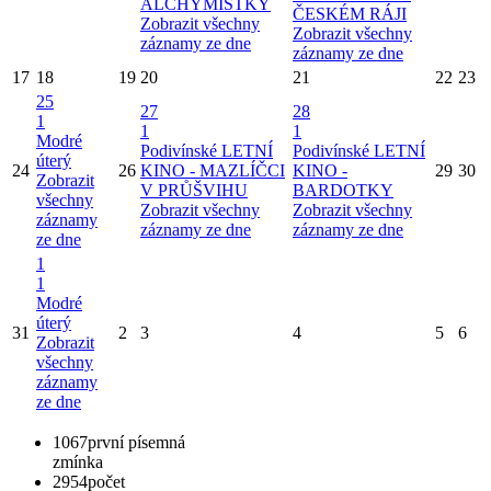
ALCHYMISTKY
ČESKÉM RÁJI
Zobrazit všechny
Zobrazit všechny
záznamy ze dne
záznamy ze dne
17
18
19
20
21
22
23
25
27
28
1
1
1
Modré
Podivínské LETNÍ
Podivínské LETNÍ
úterý
24
26
KINO - MAZLÍČCI
KINO -
29
30
Zobrazit
V PRŮŠVIHU
BARDOTKY
všechny
Zobrazit všechny
Zobrazit všechny
záznamy
záznamy ze dne
záznamy ze dne
ze dne
1
1
Modré
úterý
31
2
3
4
5
6
Zobrazit
všechny
záznamy
ze dne
1067
první písemná
zmínka
2954
počet