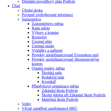
Digitální povodňový plán Podivín
Úřad
Úřední deska
Povinně zveřejňované informace
Samospráva
Zastupitelstvo města
Rada města
Výbory a komise
Rozpočet
Územní plán
Územní studie
Vyhlášky a nařízení
Projekty spolufinancované Evropskou unií
Projekty spolufinancované Jihomoravským
krajem
Ostatní orgány města
Školská rada
Redakční rada
Kronikář
Příspěvkové organizace města
Základní škola Podivín
Školní jídelna při Základní škole Podivín
Mateřská škola Podivín
Volby
Věcné zaměření zaměstnanců MěÚ