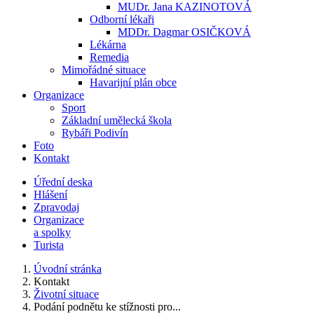
MUDr. Jana KAZINOTOVÁ
Odborní lékaři
MDDr. Dagmar OSIČKOVÁ
Lékárna
Remedia
Mimořádné situace
Havarijní plán obce
Organizace
Sport
Základní umělecká škola
Rybáři Podivín
Foto
Kontakt
Úřední deska
Hlášení
Zpravodaj
Organizace
a spolky
Turista
Úvodní stránka
Kontakt
Životní situace
Podání podnětu ke stížnosti pro...