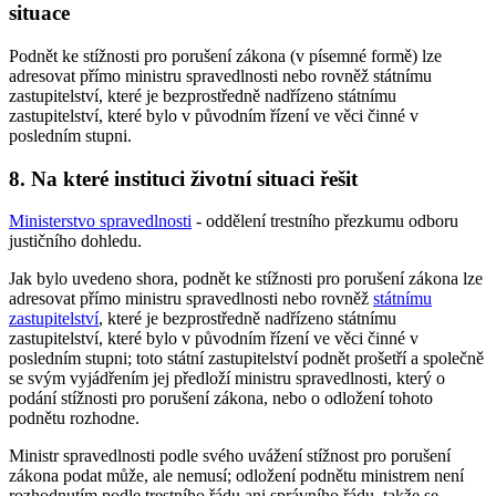
situace
Podnět ke stížnosti pro porušení zákona (v písemné formě) lze
adresovat přímo ministru spravedlnosti nebo rovněž státnímu
zastupitelství, které je bezprostředně nadřízeno státnímu
zastupitelství, které bylo v původním řízení ve věci činné v
posledním stupni.
8. Na které instituci životní situaci řešit
Ministerstvo spravedlnosti
- oddělení trestního přezkumu odboru
justičního dohledu.
Jak bylo uvedeno shora, podnět ke stížnosti pro porušení zákona lze
adresovat přímo ministru spravedlnosti nebo rovněž
státnímu
zastupitelství
, které je bezprostředně nadřízeno státnímu
zastupitelství, které bylo v původním řízení ve věci činné v
posledním stupni; toto státní zastupitelství podnět prošetří a společně
se svým vyjádřením jej předloží ministru spravedlnosti, který o
podání stížnosti pro porušení zákona, nebo o odložení tohoto
podnětu rozhodne.
Ministr spravedlnosti podle svého uvážení stížnost pro porušení
zákona podat může, ale nemusí; odložení podnětu ministrem není
rozhodnutím podle trestního řádu ani správního řádu, takže se