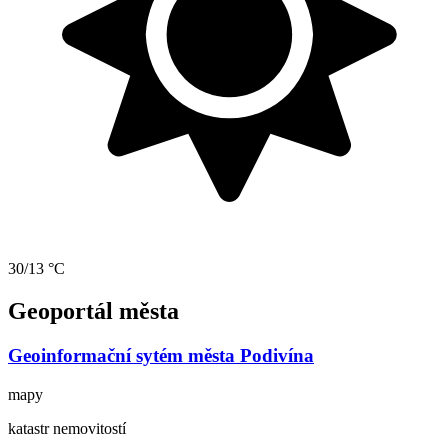
30/13 °C
Geoportál města
Geoinformační sytém města Podivína
mapy
katastr nemovitostí