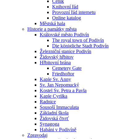
Ceník
Knihovní řád
Provozní řád internetu
Online katalog
Městská hala
Historie a památky města
Královské město Podivín
The royal town of Podivín
Die königliche Stadt Podivín
Železniční stanice Podivín
Židovský hřbitov
Hřbitovní brána
Cemetery Gate
Friedhoftor
Kaple Sv. Anny
Sv. Jan Nepomucký
Kostel Sv. Petra a Pavla
Kaple Cyrilka
Radnice
Sousoší Immaculata
Základní škola
Židovská čtvrť
Synagoga
Habáni v Podivíně
Zpravodaj