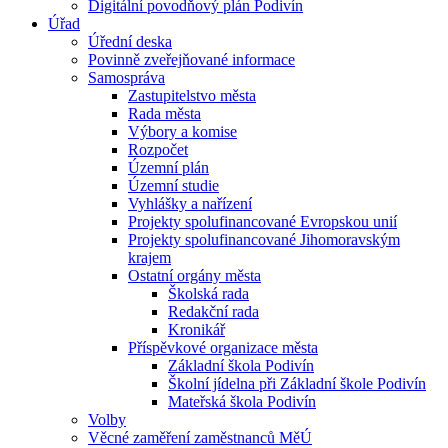
Digitální povodňový plán Podivín
Úřad
Úřední deska
Povinně zveřejňované informace
Samospráva
Zastupitelstvo města
Rada města
Výbory a komise
Rozpočet
Územní plán
Územní studie
Vyhlášky a nařízení
Projekty spolufinancované Evropskou unií
Projekty spolufinancované Jihomoravským
krajem
Ostatní orgány města
Školská rada
Redakční rada
Kronikář
Příspěvkové organizace města
Základní škola Podivín
Školní jídelna při Základní škole Podivín
Mateřská škola Podivín
Volby
Věcné zaměření zaměstnanců MěÚ