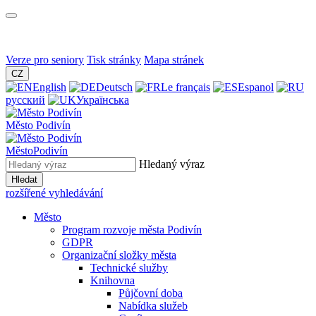
Verze pro seniory
Tisk stránky
Mapa stránek
CZ
English
Deutsch
Le français
Espanol
русский
Українська
Město
Podivín
Město
Podivín
Hledaný výraz
Hledat
rozšířené vyhledávání
Město
Program rozvoje města Podivín
GDPR
Organizační složky města
Technické služby
Knihovna
Půjčovní doba
Nabídka služeb