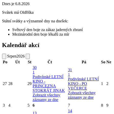
Dnes je 6.8.2026
Svátek má
Oldřiška
Státní svátky a významné dny na dnešek:
Světový den boje za zákaz jaderných zbraní
Mezinárodní den boje lékařů za mír
Kalendář akcí
Srpen
2026
Po
Út
St
Čt
Pá
So
Ne
30
31
1
1
Podivínské LETNÍ
Podivínské LETNÍ
KINO -
27
28
29
KINO - PO
1
2
PRINCEZNA
VEČERCE
STOKRÁT JINAK
Zobrazit všechny
Zobrazit všechny
záznamy ze dne
záznamy ze dne
3
4
5
6
7
8
9
14
13