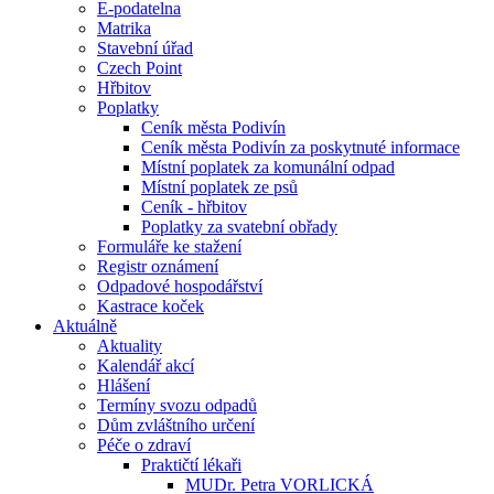
E-podatelna
Matrika
Stavební úřad
Czech Point
Hřbitov
Poplatky
Ceník města Podivín
Ceník města Podivín za poskytnuté informace
Místní poplatek za komunální odpad
Místní poplatek ze psů
Ceník - hřbitov
Poplatky za svatební obřady
Formuláře ke stažení
Registr oznámení
Odpadové hospodářství
Kastrace koček
Aktuálně
Aktuality
Kalendář akcí
Hlášení
Termíny svozu odpadů
Dům zvláštního určení
Péče o zdraví
Praktičtí lékaři
MUDr. Petra VORLICKÁ