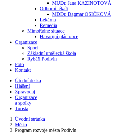
MUDr. Jana KAZINOTOVÁ
Odborní lékaři
MDDr. Dagmar OSIČKOVÁ
Lékárna
Remedia
Mimořádné situace
Havarijní plán obce
Organizace
Sport
Základní umělecká škola
Rybáři Podivín
Foto
Kontakt
Úřední deska
Hlášení
Zpravodaj
Organizace
a spolky
Turista
Úvodní stránka
Město
Program rozvoje města Podivín