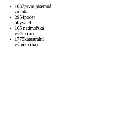
1067
první písemná
zmínka
2954
počet
obyvatel
165
nadmořská
výška (m)
1775
katastrální
výměra (ha)