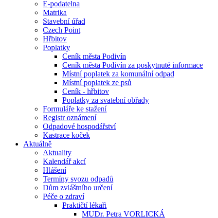
E-podatelna
Matrika
Stavební úřad
Czech Point
Hřbitov
Poplatky
Ceník města Podivín
Ceník města Podivín za poskytnuté informace
Místní poplatek za komunální odpad
Místní poplatek ze psů
Ceník - hřbitov
Poplatky za svatební obřady
Formuláře ke stažení
Registr oznámení
Odpadové hospodářství
Kastrace koček
Aktuálně
Aktuality
Kalendář akcí
Hlášení
Termíny svozu odpadů
Dům zvláštního určení
Péče o zdraví
Praktičtí lékaři
MUDr. Petra VORLICKÁ