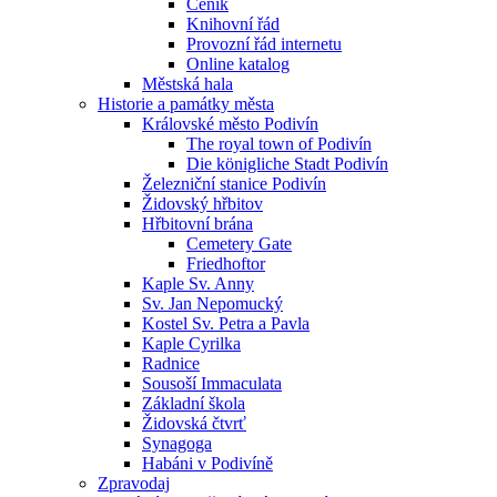
Ceník
Knihovní řád
Provozní řád internetu
Online katalog
Městská hala
Historie a památky města
Královské město Podivín
The royal town of Podivín
Die königliche Stadt Podivín
Železniční stanice Podivín
Židovský hřbitov
Hřbitovní brána
Cemetery Gate
Friedhoftor
Kaple Sv. Anny
Sv. Jan Nepomucký
Kostel Sv. Petra a Pavla
Kaple Cyrilka
Radnice
Sousoší Immaculata
Základní škola
Židovská čtvrť
Synagoga
Habáni v Podivíně
Zpravodaj