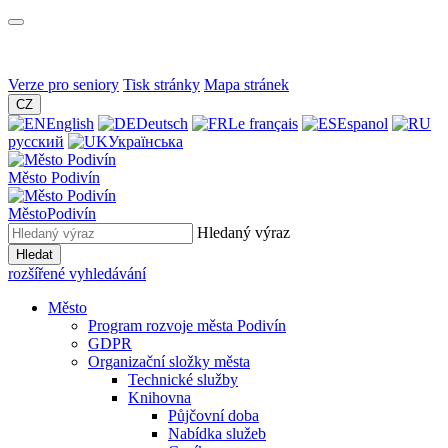
Verze pro seniory
Tisk stránky
Mapa stránek
CZ
English
Deutsch
Le français
Espanol
русский
Українська
Město
Podivín
Město
Podivín
Hledaný výraz
Hledat
rozšířené vyhledávání
Město
Program rozvoje města Podivín
GDPR
Organizační složky města
Technické služby
Knihovna
Půjčovní doba
Nabídka služeb