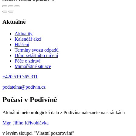
Aktuálně
Aktuality
Kalendář akcí
Hlášení
Termíny svozu odpadů
Dům zvláštního určení
Péče o zdraví
Mimořádné situace
+420 519 365 311
podatelna@podivin.cz
Počasí v Podivíně
Aktuální meteorologická data z Podivína naleznete na stránkách
Mgr. Jiřího Křivohlávka
v levém sloupci "Vlastní pozorování".