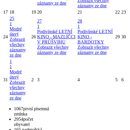
Zobrazit všechny
záznamy ze dne
záznamy ze dne
17
18
19
20
21
22
23
25
27
28
1
1
1
Modré
Podivínské LETNÍ
Podivínské LETNÍ
úterý
24
26
KINO - MAZLÍČCI
KINO -
29
30
Zobrazit
V PRŮŠVIHU
BARDOTKY
všechny
Zobrazit všechny
Zobrazit všechny
záznamy
záznamy ze dne
záznamy ze dne
ze dne
1
1
Modré
úterý
31
2
3
4
5
6
Zobrazit
všechny
záznamy
ze dne
1067
první písemná
zmínka
2954
počet
obyvatel
165
nadmořská