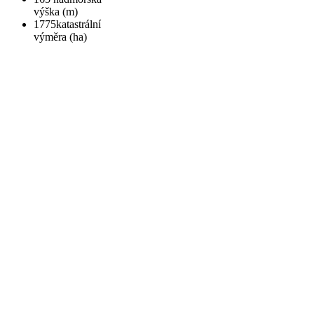
výška (m)
1775
katastrální
výměra (ha)