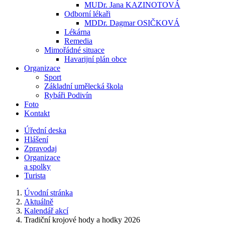
MUDr. Jana KAZINOTOVÁ
Odborní lékaři
MDDr. Dagmar OSIČKOVÁ
Lékárna
Remedia
Mimořádné situace
Havarijní plán obce
Organizace
Sport
Základní umělecká škola
Rybáři Podivín
Foto
Kontakt
Úřední deska
Hlášení
Zpravodaj
Organizace
a spolky
Turista
Úvodní stránka
Aktuálně
Kalendář akcí
Tradiční krojové hody a hodky 2026