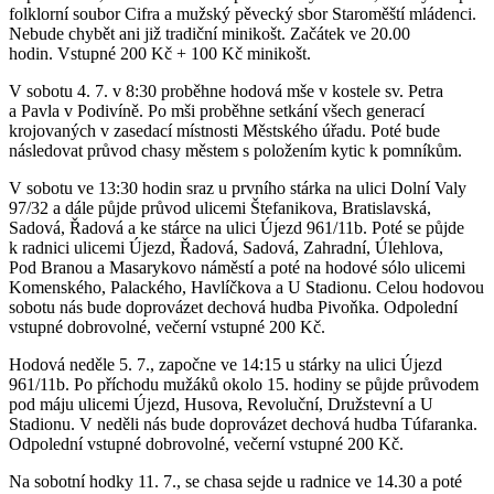
folklorní soubor Cifra a mužský pěvecký sbor Staroměští mládenci.
Nebude chybět ani již tradiční minikošt. Začátek ve 20.00
hodin. Vstupné 200 Kč + 100 Kč minikošt.
V sobotu 4. 7. v 8:30 proběhne hodová mše v kostele sv. Petra
a Pavla v Podivíně. Po mši proběhne setkání všech generací
krojovaných v zasedací místnosti Městského úřadu. Poté bude
následovat průvod chasy městem s položením kytic k pomníkům.
V sobotu ve 13:30 hodin sraz u prvního stárka na ulici Dolní Valy
97/32 a dále půjde průvod ulicemi Štefanikova, Bratislavská,
Sadová, Řadová a ke stárce na ulici Újezd 961/11b. Poté se půjde
k radnici ulicemi Újezd, Řadová, Sadová, Zahradní, Úlehlova,
Pod Branou a Masarykovo náměstí a poté na hodové sólo ulicemi
Komenského, Palackého, Havlíčkova a U Stadionu. Celou hodovou
sobotu nás bude doprovázet dechová hudba Pivoňka. Odpolední
vstupné dobrovolné, večerní vstupné 200 Kč.
Hodová neděle 5. 7., započne ve 14:15 u stárky na ulici Újezd
961/11b. Po příchodu mužáků okolo 15. hodiny se půjde průvodem
pod máju ulicemi Újezd, Husova, Revoluční, Družstevní a U
Stadionu. V neděli nás bude doprovázet dechová hudba Túfaranka.
Odpolední vstupné dobrovolné, večerní vstupné 200 Kč.
Na sobotní hodky 11. 7., se chasa sejde u radnice ve 14.30 a poté