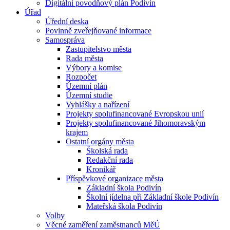
Digitální povodňový plán Podivín
Úřad
Úřední deska
Povinně zveřejňované informace
Samospráva
Zastupitelstvo města
Rada města
Výbory a komise
Rozpočet
Územní plán
Územní studie
Vyhlášky a nařízení
Projekty spolufinancované Evropskou unií
Projekty spolufinancované Jihomoravským
krajem
Ostatní orgány města
Školská rada
Redakční rada
Kronikář
Příspěvkové organizace města
Základní škola Podivín
Školní jídelna při Základní škole Podivín
Mateřská škola Podivín
Volby
Věcné zaměření zaměstnanců MěÚ