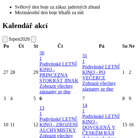
Světový den boje za zákaz jaderných zbraní
Mezinárodní den boje lékařů za mír
Kalendář akcí
Srpen
2026
Po
Út
St
Čt
Pá
So
Ne
30
31
1
1
Podivínské LETNÍ
Podivínské LETNÍ
KINO -
27
28
29
KINO - PO
1
2
PRINCEZNA
VEČERCE
STOKRÁT JINAK
Zobrazit všechny
Zobrazit všechny
záznamy ze dne
záznamy ze dne
3
4
5
6
7
8
9
14
13
1
1
Podivínské LETNÍ
Podivínské LETNÍ
KINO -
10
11
12
KINO - ZROZENÍ
15
16
DOVOLENÁ V
ALCHYMISTKY
ČESKÉM RÁJI
Zobrazit všechny